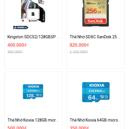
Kingston SDCS2/128GBSP | Thẻ Nhớ MicroSD 128GB CanVas Select Plus 100R 100MB/s
Thẻ Nhớ SDXC SanDisk 256GB Extreme | Tốc Độ Ghi UHS-I 180MB/s Video 4K Ultra HD
400.000₫
820.000₫
450.000₫
1.150.000₫
Thẻ Nhớ Kioxia 128GB microSD | Tốc Độ 100MB/s Chuẩn UHS-I Tương Thích Mọi Thiết Bị
Thẻ Nhớ Kioxia 64GB microSD | Tốc Độ 100MB/s Chuẩn UHS-I Tương Thích Mọi Thiết Bị
500.000₫
350.000₫