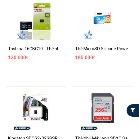
Toshiba 16GBC10 - Thẻ nhớ MicroSDHC 16GB
Thẻ MicroSD Silicone Power 16GB class 10
130.000₫
185.000₫
Kingston SDCS2/32GBSP | Thẻ Nhớ 32GB CanVas Select Plus 100Mb/s | Hàng Chính Hãng
Thẻ Nhớ Máy Ảnh SDXC SanDisk Ultra 256GB Tốc Độ Cao 120Mb/s | Hàng Chính Hãng