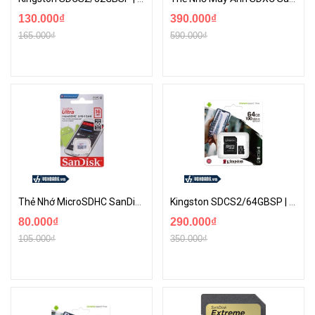
130.000₫
390.000₫
165.000₫
590.000₫
Thẻ Nhớ MicroSDHC SanDisk Ultra 16GB 80MB/s 533x Dùng Cho Camera, Điện Thoại..
Kingston SDCS2/64GBSP | Thẻ Nhớ 64GB CanVas Select Plus 100R 100Mb/s | Hàng Chính Hãng
80.000₫
290.000₫
105.000₫
350.000₫