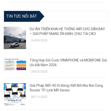
TIN TỨC NỔI BẬT
DỰ ÁN TRIỂN KHAI HỆ THỐNG WIFI CHO SÂN BAY
– GIẢI PHÁP MẠNG ỔN ĐỊNH, CHỊU TẢI CAO
24/03/2026
Tổng Hợp Gói Cước VINAPHONE và MOBIFONE Giá
Ưu Đãi Năm 2026
28/02/2026
Giải Pháp WiFi 4G Di Động | Kết Nối Mọi Nơi Cùng
Router TP-Link MR Series
06/11/2025