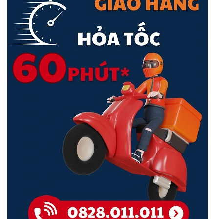
Băng thông truy cập video cao đảm bảo NVR của bạn quản lý nhiều
camera hơn với độ phân giải cao. Dựa trên thử nghiệm trong phòng
thí nghiệm sử dụng camera VIGI, VIGI NVR có thể quản lý tới 8
camera 4MP.
Hỗ Trợ Lên Đến 10TB
Cung cấp 1 khe Sata hỗ trợ lên đến 10TB. Tự động và liên tục lưu
trữ cảnh quay từ các camera được kết nối để bảo mật dữ liệu của
bạn nhằm truy cập nhanh chóng, thuận tiện.