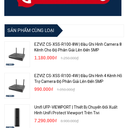
SẢN PHẨM CÙNG LOẠI
EZVIZ CS-X5S-R100-8W | Đầu Ghi Hình Camera 8
Kênh Cho Độ Phân Giải Lên Đến 5MP
1.180.000₫
1.250.000₫
<Hotline: 0828.011.011 - (028)7300.2021 - VoHoang.vn>
EZVIZ CS-X5S-R100-4W | Đầu Ghi Hình 4 Kênh Hỗ
Trợ Camera Độ Phân Giải Lên Đến 5MP
990.000₫
1.050.000₫
Unifi UFP-VIEWPORT | Thiết Bị Chuyển Đổi Xuất
Hình UniFi Protect Viewport Trên Tivi
7.290.000₫
8.900.000₫