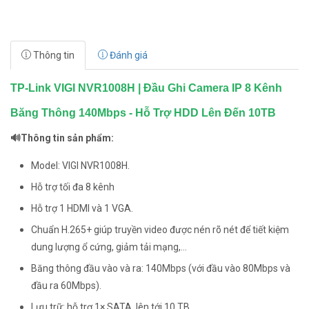
Thông tin
Đánh giá
TP-Link VIGI NVR1008H | Đầu Ghi Camera IP 8 Kênh
Băng Thông 140Mbps - Hỗ Trợ HDD Lên Đến 10TB
🔊Thông tin sản phẩm:
Model: VIGI NVR1008H.
Hỗ trợ tối đa 8 kênh
Hỗ trợ 1 HDMI và 1 VGA.
Chuẩn H.265+ giúp truyền video được nén rõ nét để tiết kiệm
dung lượng ổ cứng, giảm tải mạng,...
Băng thông đầu vào và ra: 140Mbps (với đầu vào 80Mbps và
đầu ra 60Mbps).
Lưu trữ: hỗ trợ 1× SATA, lên tới 10 TB.