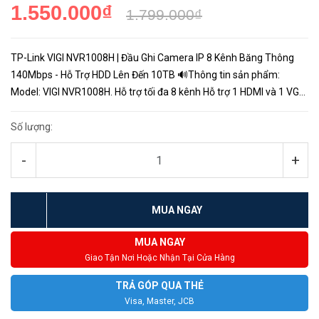
1.550.000₫
1.799.000₫
TP-Link VIGI NVR1008H | Đầu Ghi Camera IP 8 Kênh Băng Thông
140Mbps - Hỗ Trợ HDD Lên Đến 10TB 🔊Thông tin sản phẩm:
Model: VIGI NVR1008H. Hỗ trợ tối đa 8 kênh Hỗ trợ 1 HDMI và 1 VGA.
Chuẩn H.265+ giúp truyền video được nén rõ nét để tiết kiệm dun...
Số lượng:
-
+
MUA NGAY
MUA NGAY
Giao Tận Nơi Hoặc Nhận Tại Cửa Hàng
TRẢ GÓP QUA THẺ
Visa, Master, JCB