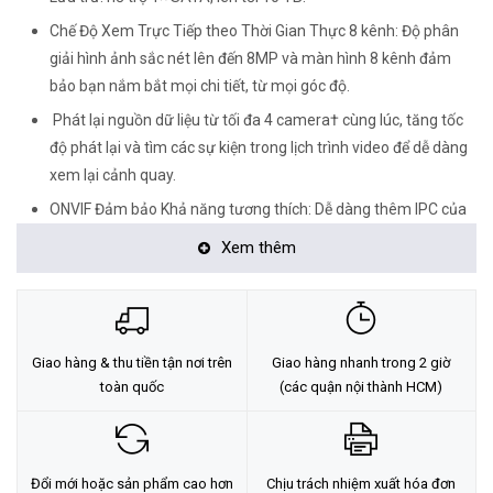
Chế Độ Xem Trực Tiếp theo Thời Gian Thực 8 kênh: Độ phân
giải hình ảnh sắc nét lên đến 8MP và màn hình 8 kênh đảm
bảo bạn nắm bắt mọi chi tiết, từ mọi góc độ.
Phát lại nguồn dữ liệu từ tối đa 4 camera† cùng lúc, tăng tốc
độ phát lại và tìm các sự kiện trong lịch trình video để dễ dàng
xem lại cảnh quay.
ONVIF Đảm bảo Khả năng tương thích: Dễ dàng thêm IPC của
VIGI và các thương hiệu khác sẽ thiết lập một mạng lưới mạnh
Xem thêm
mẽ và đa dạng nhờ khả năng tương thích không rào cản.
Âm thanh hai chiều: Với hỗ trợ liên lạc bằng giọng nói, giúp
thực hiện các cuộc trò chuyện hai chiều trong khi xem các
video của bạn từ bất cứ đâu. Thích hợp cho việc quản lý.
Giao hàng & thu tiền tận nơi trên
Giao hàng nhanh trong 2 giờ
toàn quốc
(các quận nội thành HCM)
Đổi mới hoặc sản phẩm cao hơn
Chịu trách nhiệm xuất hóa đơn