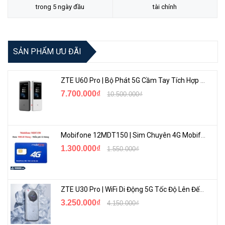
trong 5 ngày đầu
tài chính
SẢN PHẨM ƯU ĐÃI
Đầu Ra Chất Lượng
ZTE U60 Pro | Bộ Phát 5G Cầm Tay Tích Hợp Công Nghệ WiFi 7, Pin 10000mAh
Độ phân giải hình ảnh sắc nét lên tới 8MP đảm bảo bạn chụp được
7.700.000₫
10.500.000₫
mọi chi tiết. Khả năng giải mã 2-ch @ 8MP, 4-ch @ 4MP, 8-ch @
2MP cho phép bạn thưởng thức nhiều kênh xem trực tiếp và phát
lại cùng một lúc.
Mobifone 12MDT150 | Sim Chuyên 4G Mobifone Dung Lượng Cao 500GB/Tháng Gói 1 Năm
1.300.000₫
1.550.000₫
ZTE U30 Pro | WiFi Di Động 5G Tốc Độ Lên Đến 500Mbps, Màn Hình Cảm Ứng
3.250.000₫
4.150.000₫