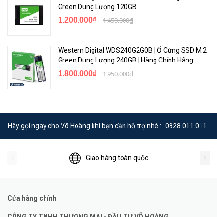
Green Dung Lượng 120GB
1.200.000₫
1.450.000₫
Western Digital WDS240G2G0B | Ổ Cứng SSD M.2
Green Dung Lượng 240GB | Hàng Chính Hãng
1.800.000₫
1.950.000₫
Hãy gọi ngay cho Võ Hoàng khi bạn cần hỗ trợ nhé :
0828.011.011
Giao hàng toàn quốc
Cửa hàng chính
CÔNG TY TNHH THƯƠNG MẠI - ĐẦU TƯ VÕ HOÀNG