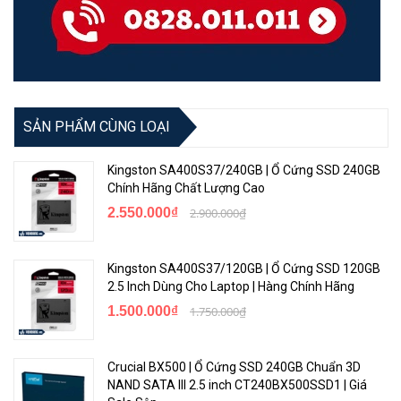
SẢN PHẨM CÙNG LOẠI
Kingston SA400S37/240GB | Ổ Cứng SSD 240GB
Chính Hãng Chất Lượng Cao
2.550.000₫
2.900.000₫
Kingston SA400S37/120GB | Ổ Cứng SSD 120GB
2.5 Inch Dùng Cho Laptop | Hàng Chính Hãng
1.500.000₫
1.750.000₫
Crucial BX500 | Ổ Cứng SSD 240GB Chuẩn 3D
NAND SATA III 2.5 inch CT240BX500SSD1 | Giá