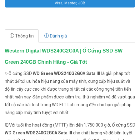
Visa, Master, JCB
Thông tin
Đánh giá
Western Digital WDS240G2G0A | Ổ Cứng SSD SW
Green 240GB Chính Hãng - Giá Tốt
✨Ổ cứng SSD
WD Green WDS240G2G0A Sata III
là giải pháp tốt
nhất để tối ưu hóa hiệu năng của máy tính, cung cấp hiệu suất và
độ tin cậy cực cao khi được trang bị tất cả các công nghệ tiên tiến
nhất hiện nay. Sản phẩm được kiểm tra, thử nghiệm và đã vượt qua
tất cả các bài test trong WD F.I.T Lab, mang đến cho bạn giải pháp
nâng cấp máy tính tuyệt vời nhất.
⏰Với tuổi thọ hoạt động (MTTF) lên đến 1.750.000 giờ, Ổ cứng SSD
WD Green WDS240G2G0A Sata III
cho chất lượng về độ bền tuyệt