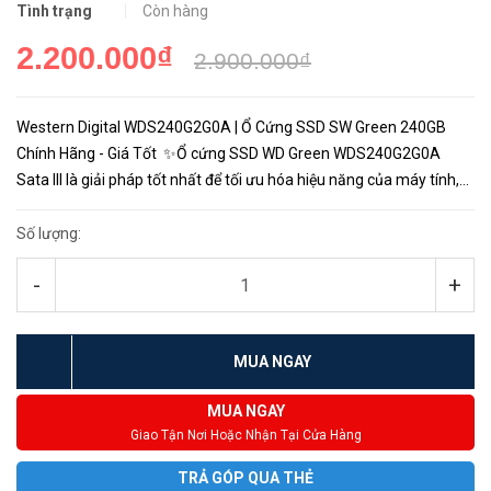
Tình trạng
Còn hàng
2.200.000₫
2.900.000₫
Western Digital WDS240G2G0A | Ổ Cứng SSD SW Green 240GB
Chính Hãng - Giá Tốt ✨Ổ cứng SSD WD Green WDS240G2G0A
Sata III là giải pháp tốt nhất để tối ưu hóa hiệu năng của máy tính,
cung cấp hiệu suất và độ tin cậy cực cao khi được trang b...
Số lượng:
-
+
MUA NGAY
MUA NGAY
Giao Tận Nơi Hoặc Nhận Tại Cửa Hàng
TRẢ GÓP QUA THẺ