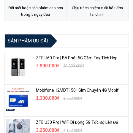
Đổi mới hoặc sản phẩm cao hơn
Chịu trách nhiệm xuất hóa đơn
trong 5 ngày đầu
tài chính
SẢN PHẨM ƯU ĐÃI
ZTE U60 Pro | Bộ Phát 5G Cầm Tay Tích Hợp Công Nghệ WiFi 7, Pin 10000mAh
7.900.000₫
10.500.000₫
Thông số kỹ thuật:
Mobifone 12MDT150 | Sim Chuyên 4G Mobifone Dung Lượng Cao 500GB/Tháng Gói 1 Năm
✦Nhà sản xuất: Western Digital
1.300.000₫
1.550.000₫
✦Model: WDS240G2G0A
✦Chuẩn giao tiếp: SaTa III
ZTE U30 Pro | WiFi Di Động 5G Tốc Độ Lên Đến 500Mbps, Màn Hình Cảm Ứng
✦Kích thước: 2.5 inch
3.250.000₫
4.150.000₫