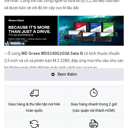
vời nhất. Cùng với các công nghệ tự sửa lỗi (ECC), dữ liệu của bạn
sẽ được bảo vệ với độ tin cậy cực kì lâu dài.
✨Ổ cứng
WD Green WDS240G2G0A Sata III
có kích thước chuẩn
2,5 inch và có cả phiên bản M.2 2280, đáp ứng mọi nhu cầu cho các
hệ thống máy tính để bàn máy tính xách tay của bạn.
Xem thêm
🔧Tối ưu hóa đa nhiệm là vấn đề cần người sử dụng gặp phải khi sử
dụng các dòng HDD với ổ cứng SSD
WD Green WDS240G2G0A
Sata III
việc chạy nhiều ứng dụng đồng thời cùng 1 lúc sẽ không
còn là vấn đề của bạn. Chỉnh sửa video 4K, kiểm tra Email của bạn
Giao hàng & thu tiền tận nơi trên
Giao hàng nhanh trong 2 giờ
và quét virus ở chế độ ẩn,... tất cả mọi thứ có thể chạy cùng một lúc
toàn quốc
(các quận nội thành HCM)
mà không hề làm chậm hệ thống của bạn.