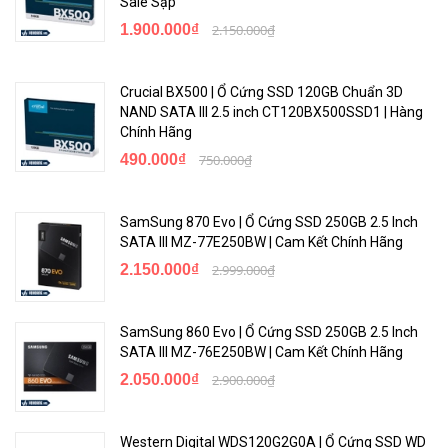
Sale Sập
1.900.000₫
2.150.000₫
Crucial BX500 | Ổ Cứng SSD 120GB Chuẩn 3D
NAND SATA III 2.5 inch CT120BX500SSD1 | Hàng
Chính Hãng
490.000₫
750.000₫
SamSung 870 Evo | Ổ Cứng SSD 250GB 2.5 Inch
SATA III MZ-77E250BW | Cam Kết Chính Hãng
2.150.000₫
2.999.000₫
SamSung 860 Evo | Ổ Cứng SSD 250GB 2.5 Inch
SATA III MZ-76E250BW | Cam Kết Chính Hãng
2.050.000₫
2.900.000₫
Western Digital WDS120G2G0A | Ổ Cứng SSD WD