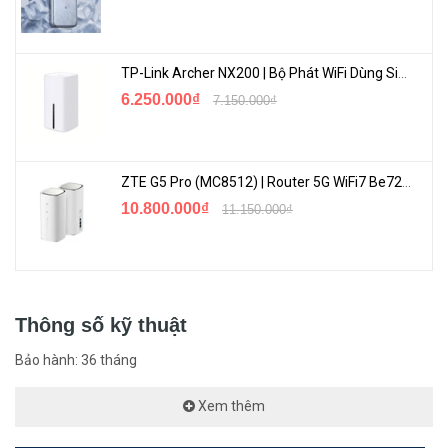
✦Dung lượng: 240GB
✦Tốc độ đọc: 540 MB/s
TP-Link Archer NX200 | Bộ Phát WiFi Dùng Sim 5G Tốc Độ Cao Mới FullBox
6.250.000₫
7.150.000₫
✦Tốc độ ghi: 430 MB/s
✦Tuổi thọ hoạt động (MTTF): 1.750.000đ giờ
ZTE G5 Pro (MC8512) | Router 5G WiFi7 Be7200 Hỗ Trợ Băng Tần 6Ghz Cực Mạnh
<Hotline: 0828.011.011 - (028)7300.2021 - VoHoang.vn>
10.800.000₫
11.150.000₫
Thông số kỹ thuật
Bảo hành: 36 tháng
Xem thêm