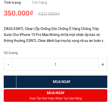
Tình trạng
Còn hàng
350.000₫
410.000₫
ZAGG ESNTL Clear | Ốp Chống Sốc Chống Ố Vàng Chống Trầy
Xước Cho iPhone 15 Pro Max Không chỉ là một chiếc ốp bảo vệ
thông thường, ESNTL Clear đánh bại mọi kỳ vọng về sự an toàn và
thiết kế đẹp mắt. Với khả năng chống rơi ở độ cao dưới 1.5 mét...
Số lượng:
-
+
MUA NGAY
MUA NGAY
Giao Tận Nơi Hoặc Nhận Tại Cửa Hàng