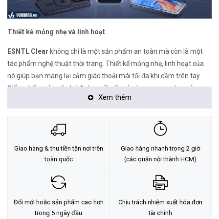
Thiết kế mỏng nhẹ và linh hoạt
ESNTL Clear
không chỉ là một sản phẩm an toàn mà còn là một
tác phẩm nghệ thuật thời trang. Thiết kế mỏng nhẹ, linh hoạt của
nó giúp bạn mang lại cảm giác thoải mái tối đa khi cầm trên tay.
Điểm nhấn màu sắc tại đường viền ốp và vòng camera tạo nên sự
Xem thêm
cá tính và phong cách cho chiếc điện thoại của bạn.
Lựa chọn thân thiện với môi trường
Ngoài ra,
ESNTL Clear
cũng là một lựa chọn thân thiện với môi
Giao hàng & thu tiền tận nơi trên
Giao hàng nhanh trong 2 giờ
trường. Với việc sử dụng 74% vật liệu tái chế sau tiêu dùng, sản
toàn quốc
(các quận nội thành HCM)
phẩm này đóng góp vào việc bảo vệ môi trường và giảm thiểu
lượng rác điện tử.
Hỗ trợ công nghệ MagSafe
Đổi mới hoặc sản phẩm cao hơn
Chịu trách nhiệm xuất hóa đơn
trong 5 ngày đầu
tài chính