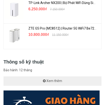
TP-Link Archer NX200 | Bộ Phát WiFi Dùng Sim 5G Tốc Độ Cao Mới FullBox
<Hotline: 0828.011.011 - (028)7300.2021 - VoHoang.vn>
6.250.000₫
7.150.000₫
ZTE G5 Pro (MC8512) | Router 5G WiFi7 Be7200 Hỗ Trợ Băng Tần 6Ghz Cực Mạnh
10.800.000₫
11.150.000₫
Thông số kỹ thuật
Bảo hành: 12 tháng
Xem thêm