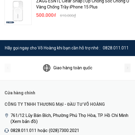
ZAGG ESNTL Clear Snap | Ốp Chống Sốc Chống Ố
Vàng Chống Trầy iPhone 15 Plus
500.000₫
610.000₫
Hãy gọi ngay cho Võ Hoàng khi bạn cần hỗ trợ nhé :
0828.011.011
Giao hàng toàn quốc
Cửa hàng chính
CÔNG TY TNHH THƯƠNG MẠI - ĐẦU TƯ VÕ HOÀNG
761/12 Lũy Bán Bích, Phường Phú Thọ Hòa, TP. Hồ Chí Minh
(Xem bản đồ)
0828.011.011 hoặc (028)7300.2021