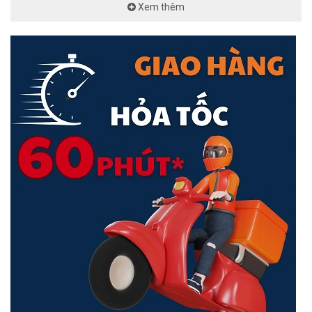
bởi chương trình bảo hành 12 tháng 1 đổi 1, đảm bảo sự an tâm
Xem thêm
cho người dùng.
<Hotline: 0828.011.011 - (028)7300.2021 - VoHoang.vn>