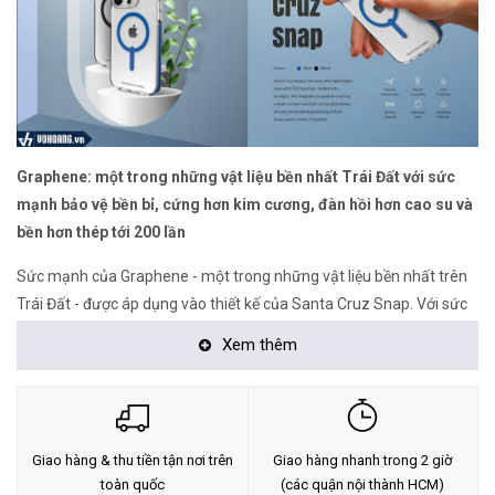
Graphene: một trong những vật liệu bền nhất Trái Đất với sức
mạnh bảo vệ bền bỉ, cứng hơn kim cương, đàn hồi hơn cao su và
bền hơn thép tới 200 lần
Sức mạnh của Graphene - một trong những vật liệu bền nhất trên
Trái Đất - được áp dụng vào thiết kế của Santa Cruz Snap. Với sức
mạnh bảo vệ bền bỉ, độ cứng hơn cả kim cương, đàn hồi vượt trội
Xem thêm
hơn cao su và bền bỉ gấp 200 lần so với thép, Graphene thật sự là
lựa chọn hoàn hảo cho việc bảo vệ chiếc iPhone 15 Pro Max của
bạn.
Không chỉ vậy, Graphene còn có khả năng phân tán nhiệt lượng tốt,
Giao hàng & thu tiền tận nơi trên
Giao hàng nhanh trong 2 giờ
toàn quốc
(các quận nội thành HCM)
giúp điện thoại luôn mát mẻ trong quá trình sử dụng. Điều này đặc