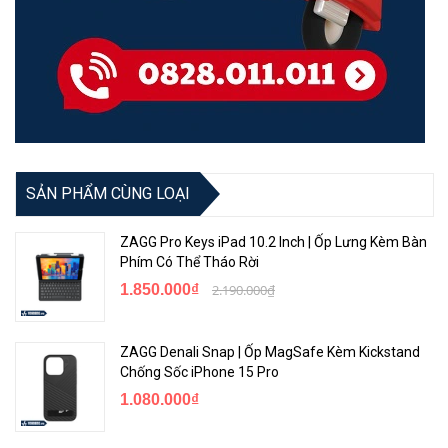
SẢN PHẨM CÙNG LOẠI
ZAGG Pro Keys iPad 10.2 Inch | Ốp Lưng Kèm Bàn
Phím Có Thể Tháo Rời
1.850.000₫
2.190.000₫
ZAGG Denali Snap | Ốp MagSafe Kèm Kickstand
Chống Sốc iPhone 15 Pro
1.080.000₫