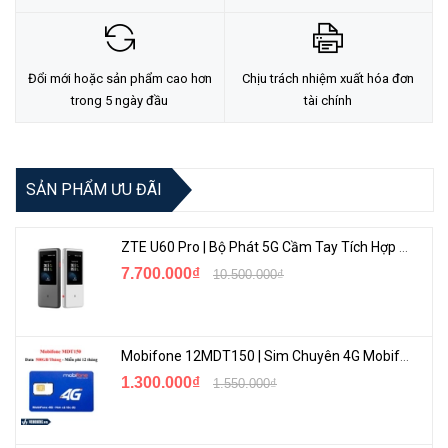
biệt quan trọng khi bạn sử dụng iPhone 15 Pro Max cho các tác vụ
đòi hỏi hiệu suất cao.
Đổi mới hoặc sản phẩm cao hơn
Chịu trách nhiệm xuất hóa đơn
trong 5 ngày đầu
tài chính
SẢN PHẨM ƯU ĐÃI
ZTE U60 Pro | Bộ Phát 5G Cầm Tay Tích Hợp Công Nghệ WiFi 7, Pin 10000mAh
7.700.000₫
10.500.000₫
Thiết kế mỏng nhẹ và linh hoạt
Santa Cruz Snap không chỉ là một sản phẩm an toàn mà còn là
Mobifone 12MDT150 | Sim Chuyên 4G Mobifone Dung Lượng Cao 500GB/Tháng Gói 1 Năm
một tác phẩm nghệ thuật thời trang. Thiết kế mỏng nhẹ, linh hoạt
1.300.000₫
1.550.000₫
của nó giúp bạn mang lại cảm giác thoải mái tối đa khi cầm trên
tay. Điểm nhấn màu sắc tại đường viền ốp và vòng camera tạo nên
sự cá tính và phong cách cho chiếc điện thoại của bạn. Bạn có thể