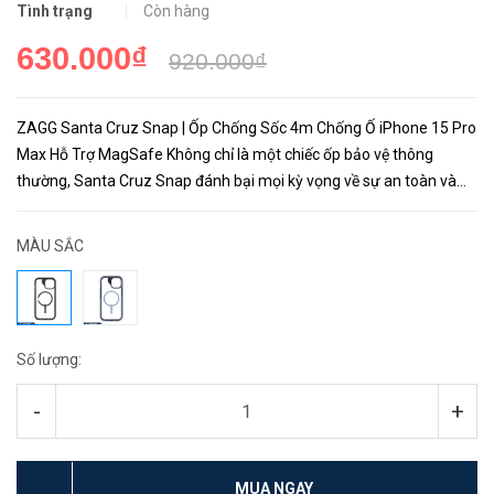
Tình trạng
Còn hàng
630.000₫
920.000₫
ZAGG Santa Cruz Snap | Ốp Chống Sốc 4m Chống Ố iPhone 15 Pro
Max Hỗ Trợ MagSafe Không chỉ là một chiếc ốp bảo vệ thông
thường, Santa Cruz Snap đánh bại mọi kỳ vọng về sự an toàn và
thiết kế đẹp mắt. Với khả năng chống rơi ở độ cao dưới 4 mét, đây ...
MÀU SẮC
Số lượng:
-
+
MUA NGAY