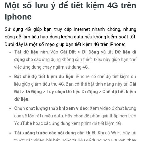
Một số lưu ý để tiết kiệm 4G trên
Iphone
Sử dụng 4G giúp bạn truy cập internet nhanh chóng, nhưng
cũng dễ làm tiêu hao dung lượng data nếu không kiểm soát tốt.
Dưới đây là một số mẹo giúp bạn tiết kiệm 4G trên iPhone:
Tắt dữ liệu nền
: Vào
Cài Đặt
>
Di Động
và tắt
Dữ liệu di
động
cho các ứng dụng không cần thiết. Điều này giúp hạn chế
việc ứng dụng chạy ngầm sử dụng 4G.
Bật chế độ tiết kiệm dữ liệu
: iPhone có chế độ tiết kiệm dữ
liệu giúp giảm tiêu thụ 4G. Bạn có thể bật tính năng này tại
Cài
Đặt
>
Di Động
>
Tùy chọn Dữ liệu Di động
>
Chế độ tiết kiệm
dữ liệu
.
Chọn chất lượng thấp khi xem video
: Xem video ở chất lượng
cao sẽ tốn rất nhiều data. Hãy chọn độ phân giải thấp hơn trên
YouTube hoặc các ứng dụng xem phim để tiết kiệm 4G.
Tải xuống trước các nội dung cần thiết
: Khi có Wi-Fi, hãy tải
trước các video, bài hát, hoặc tài liệu để dùng ngoại tuyến, thay