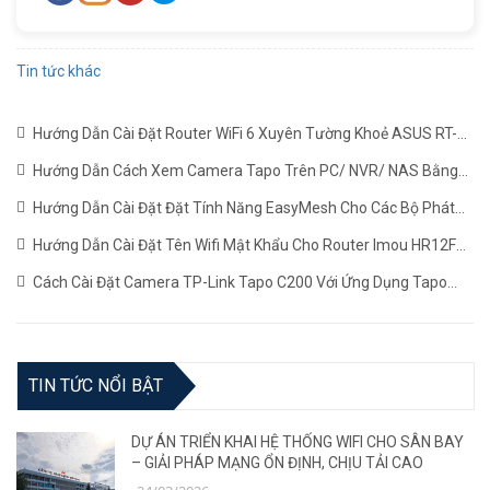
Tin tức khác
Hướng Dẫn Cài Đặt Router WiFi 6 Xuyên Tường Khoẻ ASUS RT-
AX1800HP Mới Nhất
(22/06/2024)
Hướng Dẫn Cách Xem Camera Tapo Trên PC/ NVR/ NAS Bằng
Giao Thức RTSP
(24/05/2024)
Hướng Dẫn Cài Đặt Đặt Tính Năng EasyMesh Cho Các Bộ Phát
WiFi TP-LINK
(19/12/2023)
Hướng Dẫn Cài Đặt Tên Wifi Mật Khẩu Cho Router Imou HR12F
Mới Nhất
(02/11/2023)
Cách Cài Đặt Camera TP-Link Tapo C200 Với Ứng Dụng Tapo
(22/06/2023)
TIN TỨC NỔI BẬT
DỰ ÁN TRIỂN KHAI HỆ THỐNG WIFI CHO SÂN BAY
– GIẢI PHÁP MẠNG ỔN ĐỊNH, CHỊU TẢI CAO