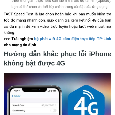
theo thời gian thực. Nếu cần kiểm tra tốc độ tải lên (Upload),
bạn có thể chọn chi tiết tùy chỉnh trong cài đặt của ứng dụng.
FAST Speed Test là lựa chọn hoàn hảo khi bạn muốn kiểm tra
tốc độ mạng nhanh gọn, giúp đánh giá xem kết nối 4G của bạn
có đủ mạnh để xem video trực tuyến hoặc lướt web mượt mà
không.
>>> Trải nghiệm
bộ phát wifi 4G cắm điện trực tiếp TP-Link
cho mạng ổn định
Hướng dẫn khắc phục lỗi iPhone
không bật được 4G