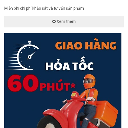
Cảm Biến Chuyển Động
Miễn phí chi phí khảo sát và tư vấn sản phẩm
Xem thêm
An ninh và tiện ích là hai tiêu chí được các hộ gia đình hiện nay quan
tâm. Đó là lí do tại sao lắp đặt
cảm biến chuyển động
được áp
dụng tại nhà ở thông minh, khách sạn, biệt thự,...
Cơ chế hoạt động của thiết bị sẽ bảo vệ gia đình bạn bất kể ngày
hay đêm, duy trì liên tục 24/7. Những cảnh báo, tín hiệu sẽ được gửi
đến điện thoại hoặc phát thành tiếng, từ đó các thành viên kịp thời