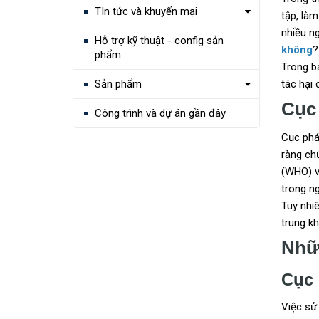
TIn tức và khuyến mại
tập, làm
nhiều n
Hỗ trợ kỹ thuật - config sản
không
?
phẩm
Trong b
tác hại 
Sản phẩm
Cục 
Công trình và dự án gần đây
Cục phát
ràng ch
(WHO) v
trong n
Tuy nhi
trung kh
Nhữn
Cục 
Việc sử 