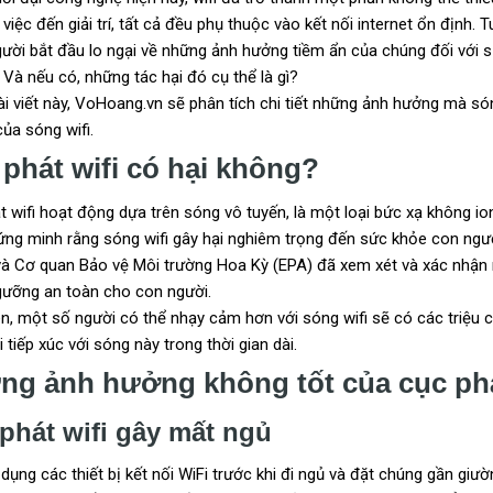
 việc đến giải trí, tất cả đều phụ thuộc vào kết nối internet ổn định. T
gười bắt đầu lo ngại về những ảnh hưởng tiềm ẩn của chúng đối với 
 Và nếu có, những tác hại đó cụ thể là gì?
ài viết này, VoHoang.vn sẽ phân tích chi tiết những ảnh hưởng mà só
của sóng wifi.
phát wifi có hại không?
 wifi hoạt động dựa trên sóng vô tuyến, là một loại bức xạ không io
ứng minh rằng sóng wifi gây hại nghiêm trọng đến sức khỏe con người
à Cơ quan Bảo vệ Môi trường Hoa Kỳ (EPA) đã xem xét và xác nhận rằ
gưỡng an toàn cho con người.
ên, một số người có thể nhạy cảm hơn với sóng wifi sẽ có các triệu
i tiếp xúc với sóng này trong thời gian dài.
g ảnh hưởng không tốt của cục phá
phát wifi gây mất ngủ
dụng các thiết bị kết nối WiFi trước khi đi ngủ và đặt chúng gần giư