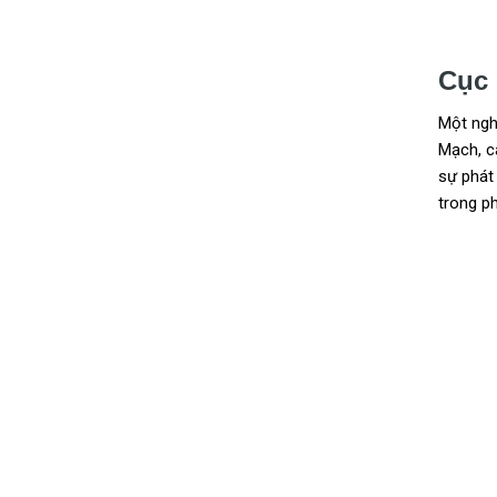
Cục 
Một nghi
Mạch, c
sự phát 
trong p