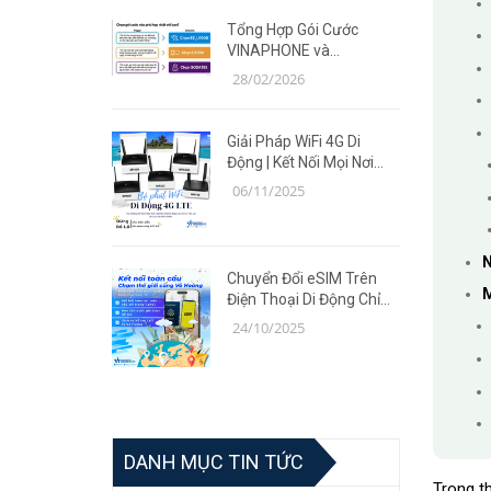
Tổng Hợp Gói Cước
VINAPHONE và
MOBIFONE Giá Ưu Đãi
28/02/2026
Năm 2026
Giải Pháp WiFi 4G Di
Động | Kết Nối Mọi Nơi
Cùng Router TP-Link MR
06/11/2025
Series
N
Chuyển Đổi eSIM Trên
M
Điện Thoại Di Động Chỉ
Trong 5 Phút | Giải Pháp
24/10/2025
Tiện Lợi Cùng Võ Hoàng
DANH MỤC TIN TỨC
Trong t