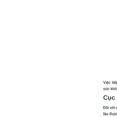
Việc tiế
sức khỏe
Cục 
Đối với 
lâu đượ