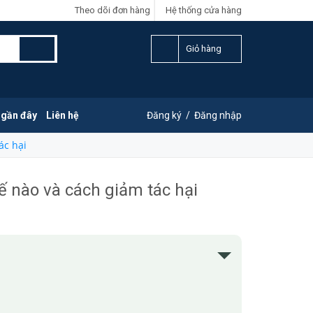
Theo dõi đơn hàng
Hệ thống cửa hàng
Giỏ hàng
 gần đây
Liên hệ
Đăng ký
/
Đăng nhập
ác hại
ế nào và cách giảm tác hại