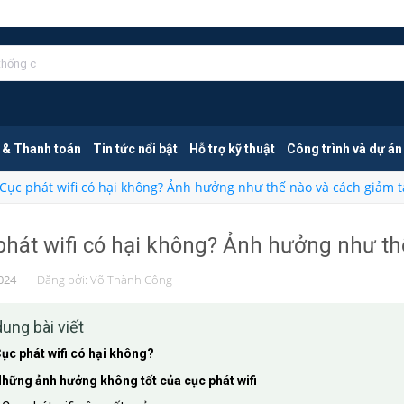
 & Thanh toán
Tin tức nổi bật
Hỗ trợ kỹ thuật
Công trình và dự án
Cục phát wifi có hại không? Ảnh hưởng như thế nào và cách giảm t
phát wifi có hại không? Ảnh hưởng như th
024
Đăng bởi:
Võ Thành Công
dung bài viết
ục phát wifi có hại không?
hững ảnh hưởng không tốt của cục phát wifi