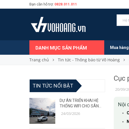
Bạn cần hỗ trợ:
0828.011.011
DANH MỤC SẢN PHẨM
Mua hàng
Trang chủ
Tin tức - Thông báo từ Võ Hoàng
Cục 
TIN TỨC NỔI BẬT
20/09/2
DỰ ÁN TRIỂN KHAI HỆ
Nội 
THỐNG WIFI CHO SÂN
BAY – GIẢI PHÁP MẠNG
C
24/03/2026
ỔN ĐỊNH, CHỊU TẢI CAO
N