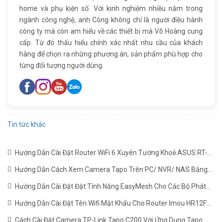
home và phụ kiện số. Với kinh nghiệm nhiều năm trong
ngành công nghệ, anh Công không chỉ là người điều hành
công ty mà còn am hiểu về các thiết bị mà Võ Hoàng cung
cấp. Từ đó thấu hiểu chính xác nhất nhu cầu của khách
hàng để chọn ra những phương án, sản phẩm phù hợp cho
từng đối tượng người dùng.
Tin tức khác
Hướng Dẫn Cài Đặt Router WiFi 6 Xuyên Tường Khoẻ ASUS RT-
AX1800HP Mới Nhất
(22/06/2024)
Hướng Dẫn Cách Xem Camera Tapo Trên PC/ NVR/ NAS Bằng
Giao Thức RTSP
(24/05/2024)
Hướng Dẫn Cài Đặt Đặt Tính Năng EasyMesh Cho Các Bộ Phát
WiFi TP-LINK
(19/12/2023)
Hướng Dẫn Cài Đặt Tên Wifi Mật Khẩu Cho Router Imou HR12F
Mới Nhất
(02/11/2023)
Cách Cài Đặt Camera TP-Link Tapo C200 Với Ứng Dụng Tapo