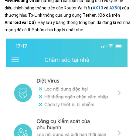
📢
VoHoang.vn
xin hướng dẫn các bạn sử dụng dịch vụ QoS để
điều chỉnh băng thông trên các Router Wi-Fi 6 (
AX10
và
AX50
) của
thương hiệu Tp-Link thông qua ứng dụng
Tether
. (
Có cả trên
Android và IOS
). Hãy lưu ý băng thông tổng bạn đã đăng kí với nhà
mạng để có thể phân chia hợp lý nhất nhé.