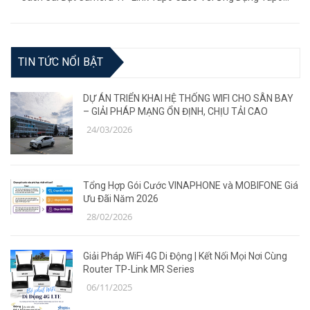
(22/06/2023)
TIN TỨC NỔI BẬT
DỰ ÁN TRIỂN KHAI HỆ THỐNG WIFI CHO SÂN BAY
– GIẢI PHÁP MẠNG ỔN ĐỊNH, CHỊU TẢI CAO
24/03/2026
Tổng Hợp Gói Cước VINAPHONE và MOBIFONE Giá
Ưu Đãi Năm 2026
28/02/2026
Giải Pháp WiFi 4G Di Động | Kết Nối Mọi Nơi Cùng
Router TP-Link MR Series
06/11/2025