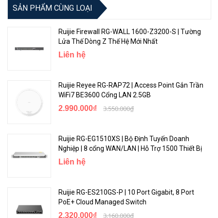
SẢN PHẨM CÙNG LOẠI
8 1000BASE-T ports
Ruijie Firewall RG-WALL 1600-Z3200-S | Tường
1 SFP port
Fixed Ports
Lửa Thế Dòng Z Thế Hệ Mới Nhất
Liên hệ
1 SFP+ port (non-combo)
WAN Ports
Upto 6
Ruijie Reyee RG-RAP72 | Access Point Gắn Trần
WiFi7 BE3600 Cổng LAN 2.5GB
Flash
8M SPIFLASH
2.990.000₫
3.550.000₫
Hard Disk
Standard 1TB
Ruijie RG-EG1510XS | Bộ Định Tuyến Doanh
Memory
2G
Nghiệp | 8 cổng WAN/LAN | Hỗ Trợ 1500 Thiết Bị
Performance & Feature
Liên hệ
4000Mbps (1518 bytes)
Ruijie RG-ES210GS-P | 10 Port Gigabit, 8 Port
2610Mbps (512bytes)
PoE+ Cloud Managed Switch
Performance
2.320.000₫
3.160.000₫