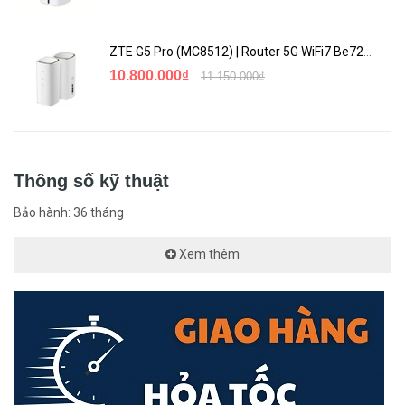
ZTE G5 Pro (MC8512) | Router 5G WiFi7 Be7200 Hỗ Trợ Băng Tần 6Ghz Cực Mạnh
10.800.000₫
11.150.000₫
Thông số kỹ thuật
VPN Dành Cho Hệ Thống Doanh Nghiệp Lớn
Bảo hành: 36 tháng
Xem thêm