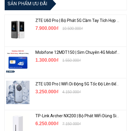
SẢN PHẨM ƯU ĐÃI
ZTE U60 Pro | Bộ Phát 5G Cầm Tay Tích Hợp Công Nghệ WiFi 7, Pin 10000mAh
7.900.000₫
10.500.000₫
Hoàn Hảo Với Cổng Kết Nối Internet
Mobifone 12MDT150 | Sim Chuyên 4G Mobifone Dung Lượng Cao 500GB/Tháng Gói 1 Năm
1.300.000₫
1.550.000₫
ZTE U30 Pro | WiFi Di Động 5G Tốc Độ Lên Đến 500Mbps, Màn Hình Cảm Ứng
3.250.000₫
4.150.000₫
TP-Link Archer NX200 | Bộ Phát WiFi Dùng Sim 5G Tốc Độ Cao Mới FullBox
Tuân Thủ Kiểm Tra Internet
6.250.000₫
7.150.000₫