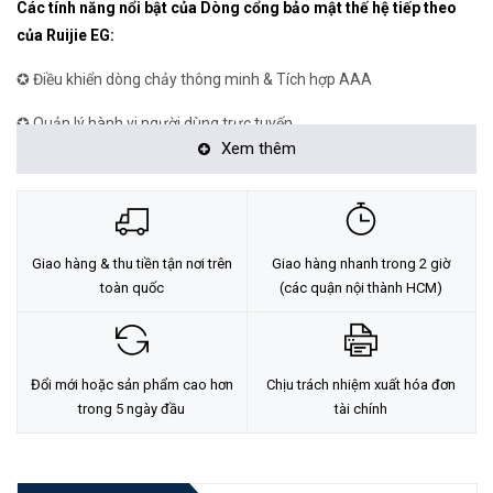
Các tính năng nổi bật của Dòng cổng bảo mật thế hệ tiếp theo
của Ruijie EG:
✪ Điều khiển dòng chảy thông minh & Tích hợp AAA
✪ Quản lý hành vi người dùng trực tuyến
Xem thêm
✪ VPN & Hình ảnh hóa lưu lượng
✪ Quản lý đám mây MIỄN PHÍ
✪ Bộ nhớ đệm ứng dụng để tăng tốc tải xuống
Giao hàng & thu tiền tận nơi trên
Giao hàng nhanh trong 2 giờ
toàn quốc
(các quận nội thành HCM)
✪ Tích hợp lưu trữ nhật ký kiểm tra Internet (EG3230)
Hệ Sinh Thái Sản Phẩm Với Chức năng & Hiệu Suất Doanh
Nghiệp Đã Được Chứng Minh
Đổi mới hoặc sản phẩm cao hơn
Chịu trách nhiệm xuất hóa đơn
trong 5 ngày đầu
tài chính