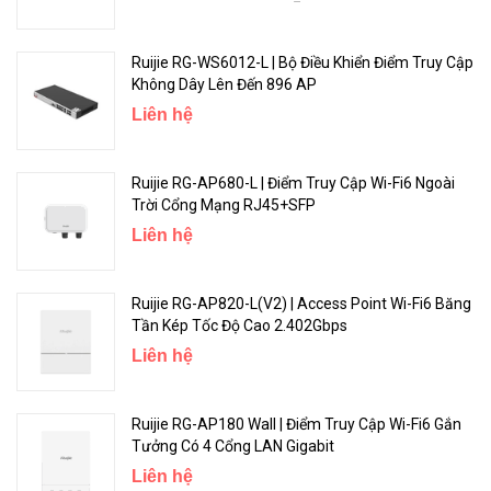
622Mbps (64 bytes)
Ruijie RG-WS6012-L | Bộ Điều Khiển Điểm Truy Cập
Concurrent Session
300,000
Không Dây Lên Đến 896 AP
Recommended Concurrent
Liên hệ
1000
User
Portal Authentication
Ruijie RG-AP680-L | Điểm Truy Cập Wi-Fi6 Ngoài
1000 (Max Concurrent Users)
Capacity
Trời Cổng Mạng RJ45+SFP
Liên hệ
Username/Password Auth
(Local, Windows-based
AD/LDAP Integration)
Ruijie RG-AP820-L(V2) | Access Point Wi-Fi6 Băng
Tần Kép Tốc Độ Cao 2.402Gbps
Portal Authentication Type
One-click Authentication;
Liên hệ
Guest Voucher (Ruijie Cloud
required);
Ruijie RG-AP180 Wall | Điểm Truy Cập Wi-Fi6 Gắn
Tưởng Có 4 Cổng LAN Gigabit
Liên hệ
Rack Height
1U