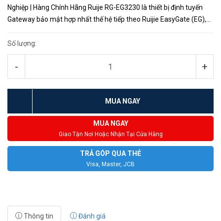
Nghiệp | Hàng Chính Hãng Ruije RG-EG3230 là thiết bị định tuyến
Gateway bảo mật hợp nhất thế hệ tiếp theo Ruijie EasyGate (EG),
sản phẩm được quản lý trên đám mây đa chức năng...
Số lượng:
-
+
MUA NGAY
MUA NGAY
Giao Tận Nơi Hoặc Nhận Tại Cửa Hàng
TRẢ GÓP QUA THẺ
Visa, Master, JCB
Thông tin
Đánh giá