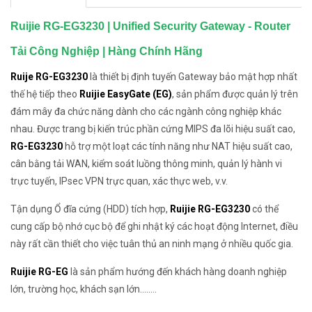
Ruijie RG-EG3230 | Unified Security Gateway - Router
Tải Công Nghiệp | Hàng Chính Hãng
Ruije RG-EG3230
là thiết bị định tuyến Gateway bảo mật hợp nhất
thế hệ tiếp theo
Ruijie EasyGate (EG)
, sản phẩm được quản lý trên
đám mây đa chức năng dành cho các ngành công nghiệp khác
nhau. Được trang bị kiến ​​trúc phần cứng MIPS đa lõi hiệu suất cao,
RG-EG3230
hỗ trợ một loạt các tính năng như NAT hiệu suất cao,
cân bằng tải WAN, kiểm soát luồng thông minh, quản lý hành vi
trực tuyến, IPsec VPN trực quan, xác thực web, v.v.
Tận dụng Ổ đĩa cứng (HDD) tích hợp,
Ruijie RG-EG3230
có thể
cung cấp bộ nhớ cục bộ để ghi nhật ký các hoạt động Internet, điều
này rất cần thiết cho việc tuân thủ an ninh mạng ở nhiều quốc gia.
Ruijie RG-EG
là sản phẩm hướng đến khách hàng doanh nghiệp
lớn, trường học, khách sạn lớn........