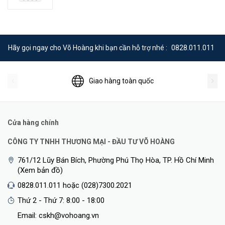
Weight
4kg
Power Supply
100-240V~,50-60Hz,0.65A
Hãy gọi ngay cho Võ Hoàng khi bạn cần hỗ trợ nhé :
0828.011.011
Power Consumption
<25W
Dimensions (W x D x H) (mm)
440×200×43.6
Giao hàng toàn quốc
Operating Temperature
0°C to 40°C
Operating Humidity
10% to 90%RH
Cửa hàng chính
<Hotline: 0828.011.011 - (028)7300.2021 - VoHoang.vn>
CÔNG TY TNHH THƯƠNG MẠI - ĐẦU TƯ VÕ HOÀNG
761/12 Lũy Bán Bích, Phường Phú Thọ Hòa, TP. Hồ Chí Minh
(Xem bản đồ)
0828.011.011 hoặc (028)7300.2021
Thứ 2 - Thứ 7: 8:00 - 18:00
Email: cskh@vohoang.vn