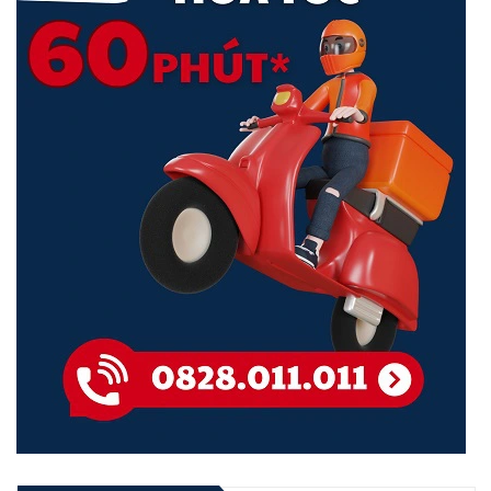
Phân Tích Sâu Các Gói Tinh DPI
Thông số kỹ thuật chi tiết Ruije RG-EG3250
Model
RG-EG3250
Hardware Specification
CPU
Multi-core MIPS