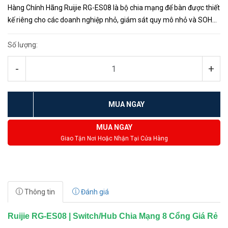
Hàng Chính Hãng Ruijie RG-ES08 là bộ chia mạng để bàn được thiết
kế riêng cho các doanh nghiệp nhỏ, giám sát quy mô nhỏ và SOHO,
được thiết kế 8 cổng mạng đầy đủ 8 chân&nbs...
Số lượng:
-
+
MUA NGAY
MUA NGAY
Giao Tận Nơi Hoặc Nhận Tại Cửa Hàng
Thông tin
Đánh giá
Ruijie RG-ES08 | Switch/Hub Chia Mạng 8 Cổng Giá Rẻ