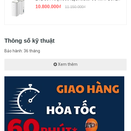
10.800.000₫
11.150.000₫
Thông số kỹ thuật
Bảo hành: 36 tháng
Xem thêm
Thiết kế Plug and Play & Tiết kiệm năng lượng
Tính năng tự thích ứng được hỗ trợ cho các cổng mạng. Với cấu
hình bằng không, thiết bị có thể hoạt động ngay lập tức sau khi cắm
điện. Tính năng tiết kiệm năng lượng cho phép các cổng không
hoạt động tự động giảm tiêu thụ điện năng và thiết kế không quạt
cũng cho phép hoạt động không ồn ào