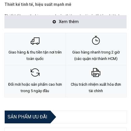
Thiết kế tinh tế, hiệu suất mạnh mẽ
Thiết kế hoa văn kim cương hoàn thiện mờ với các lỗ tản nhiệt dạng
Xem thêm
tổ ong ở phía dưới đảm bảo tản nhiệt hiệu quả đồng thời mang đến
vẻ ngoài tinh tế. Các miếng đệm chân nhúng và thiết kế lỗ treo ẩn
cũng mang lại sự dễ sử dụng cho người dùng
Giao hàng & thu tiền tận nơi trên
Giao hàng nhanh trong 2 giờ
toàn quốc
(các quận nội thành HCM)
Đổi mới hoặc sản phẩm cao hơn
Chịu trách nhiệm xuất hóa đơn
trong 5 ngày đầu
tài chính
Thiết kế theo tiêu chuẩn mô hình doanh nghiệp
SẢN PHẨM ƯU ĐÃI
Cổng 8 chân hỗ trợ cáp mạng với nhiều chất lượng khác nhau và