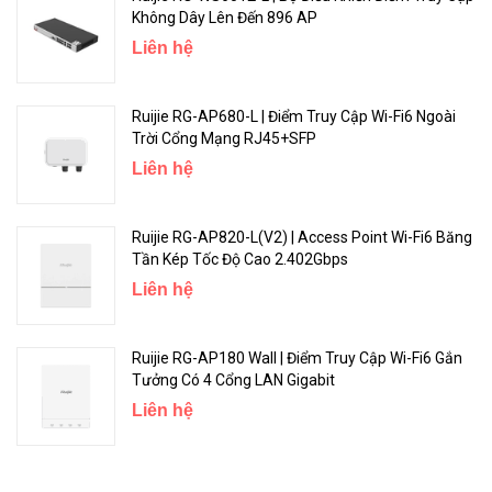
≤3.5W
consumption
Không Dây Lên Đến 896 AP
Liên hệ
Dimensions
144mm*85mm*23mm
<Hotline: 0828.011.011 - (028)7300.2021 - VoHoang.vn
Ruijie RG-AP680-L | Điểm Truy Cập Wi-Fi6 Ngoài
Trời Cổng Mạng RJ45+SFP
Liên hệ
Ruijie RG-AP820-L(V2) | Access Point Wi-Fi6 Băng
Tần Kép Tốc Độ Cao 2.402Gbps
Liên hệ
Ruijie RG-AP180 Wall | Điểm Truy Cập Wi-Fi6 Gắn
Tưởng Có 4 Cổng LAN Gigabit
Liên hệ