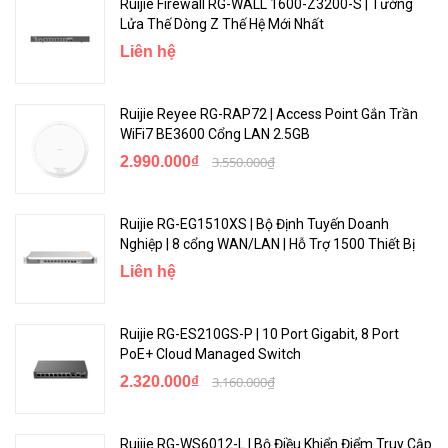
Ruijie Firewall RG-WALL 1600-Z3200-S | Tường
Lửa Thế Dòng Z Thế Hệ Mới Nhất
Liên hệ
Model
RG-ES08
Ruijie Reyee RG-RAP72 | Access Point Gắn Trần
Ports
8 10/100M Base-T ports
WiFi7 BE3600 Cổng LAN 2.5GB
Half-duplex, full-duplex, auto-
2.990.000₫
3.550.000₫
negotiation mode
Operating mode
Support auto MDI/MDIX
Ruijie RG-EG1510XS | Bộ Định Tuyến Doanh
Nghiệp | 8 cổng WAN/LAN | Hỗ Trợ 1500 Thiết Bị
Liên hệ
Backplane bandwidth
1.6Gbps
Packet forwarding rate
1.904Mpps
Ruijie RG-ES210GS-P | 10 Port Gigabit, 8 Port
PoE+ Cloud Managed Switch
MAC address
1K
2.320.000₫
3.160.000₫
Power supply
External, DC 5.0V / 600mA
Maximum power
Ruijie RG-WS6012-L | Bộ Điều Khiển Điểm Truy Cập