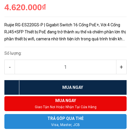
4.620.000₫
Ruijie RG-ES220GS-P | Gigabit Switch 16 Cổng PoE+, Với 4 Cổng
RJ45+SFP Thiết bị PoE đang trở thành xu thế và chiếm phần lớn thị
phần thiết bị wifi, camera nhờ tính tiện ích trong quá trình triển khai,
tiết kiệm chi phí cho việc cấp nguồn đồng thời...
Số lượng:
-
+
MUA NGAY
MUA NGAY
Giao Tận Nơi Hoặc Nhận Tại Cửa Hàng
TRẢ GÓP QUA THẺ
Visa, Master, JCB