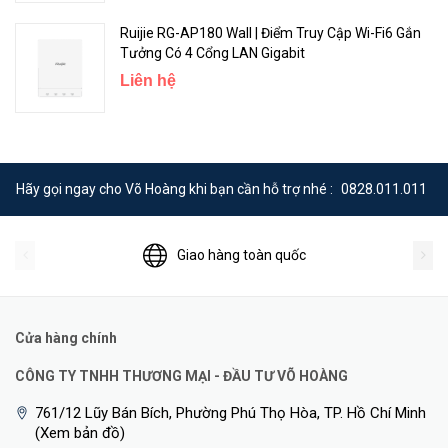
Ruijie RG-AP180 Wall | Điểm Truy Cập Wi-Fi6 Gắn
Tưởng Có 4 Cổng LAN Gigabit
Liên hệ
<Hotline: 0828.011.011 - (028)7300.2021 - VoHoang.vn>
Hãy gọi ngay cho Võ Hoàng khi bạn cần hỗ trợ nhé :
0828.011.011
Giao hàng toàn quốc
Cửa hàng chính
CÔNG TY TNHH THƯƠNG MẠI - ĐẦU TƯ VÕ HOÀNG
761/12 Lũy Bán Bích, Phường Phú Thọ Hòa, TP. Hồ Chí Minh
(Xem bản đồ)