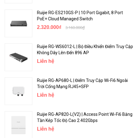
250 W, IEEE 802.3at/IEEE
PoE
Ruijie RG-ES210GS-P | 10 Port Gigabit, 8 Port
802.3af
PoE+ Cloud Managed Switch
Dung lượng chuyển mạch
40 Gbps
2.320.000₫
3.160.000₫
Tốc độ Chuyển tiếp
29.76 Mpps
Ruijie RG-WS6012-L | Bộ Điều Khiển Điểm Truy Cập
Bảng địa chỉ MAC
8000
Không Dây Lên Đến 896 AP
Liên hệ
VLAN
16
Quạt tích hợp sẵn; ngừng chạy
Quạt
Ruijie RG-AP680-L | Điểm Truy Cập Wi-Fi6 Ngoài
dưới 25℃
Trời Cổng Mạng RJ45+SFP
Chống sét Lan truyền
4 KV
Liên hệ
300.0 mm x 223.0 mm x 43.6
Kích thước (D x R x C)
mm
Ruijie RG-AP820-L(V2) | Access Point Wi-Fi6 Băng
Tần Kép Tốc Độ Cao 2.402Gbps
Trọng lượng (Có bao bì)
2,8 kg
Liên hệ
MTBF
> 200.000