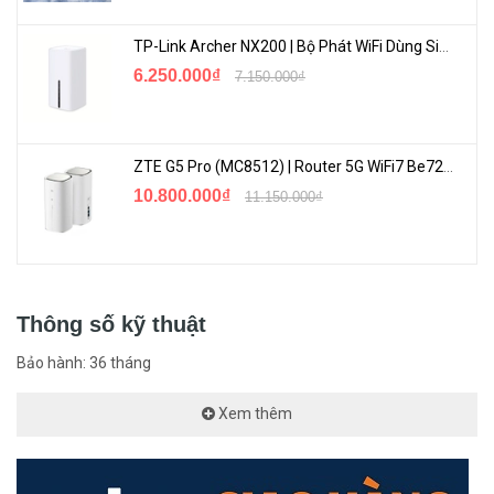
TP-Link Archer NX200 | Bộ Phát WiFi Dùng Sim 5G Tốc Độ Cao Mới FullBox
6.250.000₫
7.150.000₫
Giá trị Độc đáo cho Mạng CCTV
Truyền tải 250 m
ZTE G5 Pro (MC8512) | Router 5G WiFi7 Be7200 Hỗ Trợ Băng Tần 6Ghz Cực Mạnh
10.800.000₫
Chế độ Mở rộng Linh hoạt
11.150.000₫
Cảnh báo Camera IP Ngoại tuyến
Khởi động lại từng cổng riêng biệt
Thông số kỹ thuật
Bảo hành: 36 tháng
Xem thêm