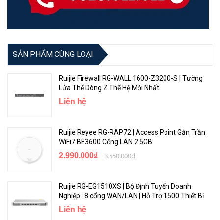
SON, triển khai không chạm lên Cloud
Cấu hình VLAN trên Ứng dụng Ruijie Cloud
Theo dõi số liệu thống kê thiết bị chuyển mạch mọi lúc mọi nơi
Dễ dàng bảo trì, giảm thời gian và chi phí onsite
SẢN PHẨM CÙNG LOẠI
Ruijie Firewall RG-WALL 1600-Z3200-S | Tường
Lửa Thế Dòng Z Thế Hệ Mới Nhất
Liên hệ
Ruijie Reyee RG-RAP72 | Access Point Gắn Trần
WiFi7 BE3600 Cổng LAN 2.5GB
2.990.000₫
3.550.000₫
Thông số chi tiết chính
Ruijie RG-EG1510XS | Bộ Định Tuyến Doanh
Nghiệp | 8 cổng WAN/LAN | Hỗ Trợ 1500 Thiết Bị
18 cổng 10/100/1000Base-T,
Cổng
Liên hệ
16 cổng PoE+