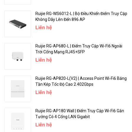
Bộ phát Wifi ngoài trời RUIJIE RG-EST350 V2 dễ dàng lắp đặt
Ruijie RG-WS6012-L | Bộ Điều Khiển Điểm Truy Cập
Không Dây Lên Đến 896 AP
Bộ RUIJIE RG-EST350 V2 lắp đặt vòng cố định có thể gắn tường
Liên hệ
hoặc cố định xung quanh cột rất linh hoạt.
Ruijie RG-AP680-L | Điểm Truy Cập Wi-Fi6 Ngoài
Trời Cổng Mạng RJ45+SFP
Liên hệ
Ruijie RG-AP820-L(V2) | Access Point Wi-Fi6 Băng
Tần Kép Tốc Độ Cao 2.402Gbps
Liên hệ
Bộ phát Wifi ngoài trời RUIJIE RG-EST350 V2 dễ dàng căn chỉnh
Ruijie RG-AP180 Wall | Điểm Truy Cập Wi-Fi6 Gắn
Tưởng Có 4 Cổng LAN Gigabit
RUIJIE RG-EST350 V2 có thiết kế trục Cardan 3 chỉ báo hiển thị
Liên hệ
cường độ tín hiệu với giao diện cực kì thân thiện.