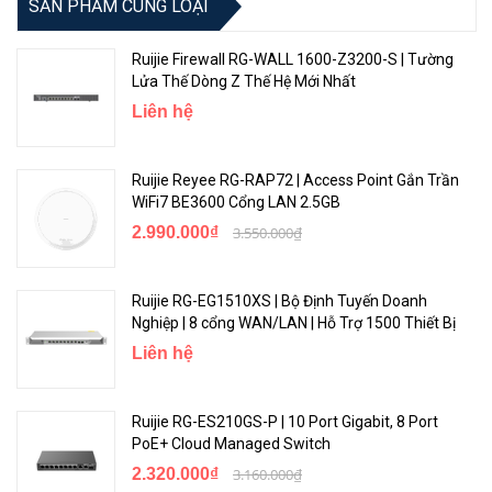
Khả năng chống chịu thời tiết đáng tin cậy
SẢN PHẨM CÙNG LOẠI
Có khả năng chống cháy với nhiệt độ hoạt động tối đa lên tới 65 độ
Ruijie Firewall RG-WALL 1600-Z3200-S | Tường
giúp cho Bộ thu phát sóng wifi không dây RUIJIE RG-EST350 V2. Và
Lửa Thế Dòng Z Thế Hệ Mới Nhất
có thể chịu được thời tiết từ âm 30 độ~ 65 độ.
Liên hệ
Ruijie Reyee RG-RAP72 | Access Point Gắn Trần
WiFi7 BE3600 Cổng LAN 2.5GB
2.990.000₫
3.550.000₫
Ruijie RG-EG1510XS | Bộ Định Tuyến Doanh
Nghiệp | 8 cổng WAN/LAN | Hỗ Trợ 1500 Thiết Bị
Liên hệ
Bộ phát Wifi ngoài trời RUIJIE RG-EST350 V2 tiện lợi
Ruijie RG-ES210GS-P | 10 Port Gigabit, 8 Port
Bộ thu phát sóng RUIJIE RG-EST350 V2 tiện lợi không có cấu hình
PoE+ Cloud Managed Switch
ghép nối tự động Plug and Play. Dễ dàng thiết lập và cài đặt cũng
2.320.000₫
3.160.000₫
như quản lý từ xa.