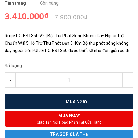
Tình trạng
Còn hàng
3.410.000₫
7.900.000₫
Ruijie RG-EST350 V2 | Bộ Thu Phát Sóng Không Dây Ngoài Trời
Chuẩn Wifi 5 Hỗ Trợ Thu Phát Đến 5+Km Bộ thu phát sóng không
dây ngoài trời RUIJIE RG-EST350 được thiết kế nhỏ đơn giản có thể
lắp đặt dễ dàng ở trên tường và cột, cùng với khả...
Số lượng:
-
+
MUA NGAY
MUA NGAY
Giao Tận Nơi Hoặc Nhận Tại Cửa Hàng
TRẢ GÓP QUA THẺ