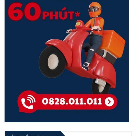
suất cao
Bộ phát Wifi ngoài trời RUIJIE RG-EST350 V2 có thể truyền tối đa 45
camera ở 3km. Hoặc đến 20 camera tối đa ở 5km. Đối với những
camera có máy ảnh H.265, 2MP, 3 Mbps. Để có thể đảm bảo được
chất lượng của đường truyền, môi trường truyền cũng giữ càng
thoáng càng tốt. Và đồng thời cùng điều chỉnh ở góc căn chỉnh tốt
nhất bằng đèn báo cường độ tín hiệu.