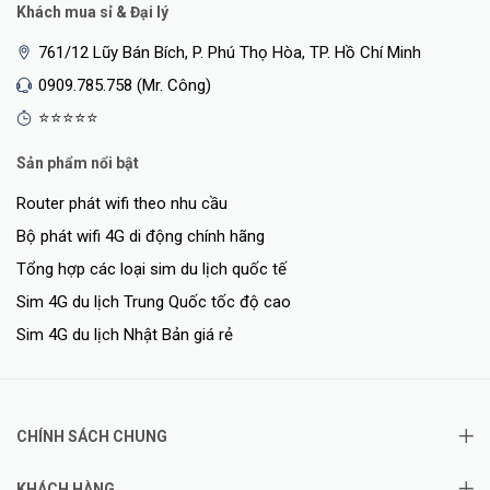
Khách mua sỉ & Đại lý
từ xa thiết bị trong toàn bộ mạng thông qua ứng dụng di động,
quản lý web, nền tảng Ruijie Cloud, Bộ định tuyến, v.v. Người dùng
761/12 Lũy Bán Bích, P. Phú Thọ Hòa, TP. Hồ Chí Minh
cũng có thể chia sẻ mạng cho bên thứ ba để quản lý cộng tác, do
0909.785.758 (Mr. Công)
đó cung cấp đơn giản hơn, dễ sử dụng hơn, mạng doanh nghiệp an
⭐⭐⭐⭐⭐
toàn và thuận tiện hơn.
Sản phẩm nổi bật
Với sứ mệnh
là sản phẩm được sử dụng cho những không gian có
mật độ truy cập và độ phủ lớn ngoài trời như các ngôi làng, biệt thự,
Router phát wifi theo nhu cầu
công viên, trung tâm thể thao, trung tâm thương mại... Đây chính là
Bộ phát wifi 4G di động chính hãng
sản phẩm hoàn hảo giúp kết nối mạng nhanh chóng, đường truyền
Tổng hợp các loại sim du lịch quốc tế
ổn định và mạnh mẽ.
Sim 4G du lịch Trung Quốc tốc độ cao
Để biết thêm thông tin chi tiết về thiết bị vui lòng liên hệ
Sim 4G du lịch Nhật Bản giá rẻ
<Hotline: 0828.011.011 - (028)7300.2021 - VoHoang.vn>
Bảo hành
CHÍNH SÁCH CHUNG
Bảo hành: 36 tháng
KHÁCH HÀNG