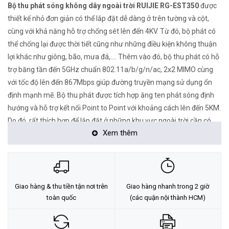
Bộ thu phát sóng không dây ngoài trời RUIJIE RG-EST350
được
thiết kế nhỏ đơn giản có thể lắp đặt dễ dàng ở trên tường và cột,
cùng với khả năng hỗ trợ chống sét lên đến 4KV. Từ đó, bộ phát có
thể chống lại được thời tiết cũng như những điều kiện không thuận
lợi khác như giông, bão, mưa đá,.... Thêm vào đó, bộ thu phát có hỗ
trợ băng tần đến 5GHz chuẩn 802.11a/b/g/n/ac, 2x2 MIMO cùng
với tốc độ lên đến 867Mbps giúp đường truyền mạng sử dụng ổn
định mạnh mẽ. Bộ thu phát được tích hợp ăng ten phát sóng định
hướng và hỗ trợ kết nối Point to Point với khoảng cách lên đến 5KM.
Do đó, rất thích hợp để lắp đặt ở những khu vực ngoài trời cần có
Xem thêm
đường truyền tín hiệu xa như đường phố, các khu vực không
thể triển khai cáp của nhà cung cấp dịch vụ mạng...
Giao hàng & thu tiền tận nơi trên
Giao hàng nhanh trong 2 giờ
toàn quốc
(các quận nội thành HCM)