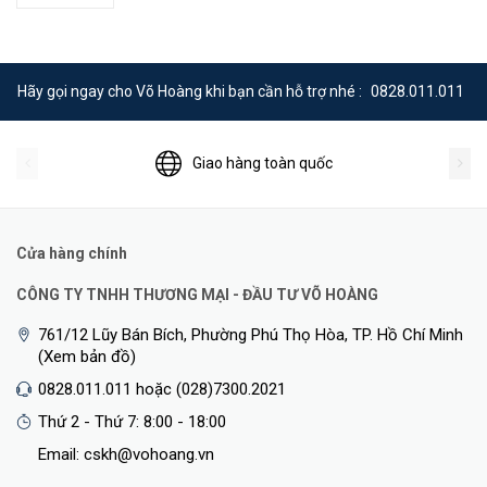
RUIJIE RG-EST350 V2 có nhiều nguồn cung cấp hỗ trợ 12V DC/
bảng điều khiển năng lượng mặt trời và 24V PoE.
Hãy gọi ngay cho Võ Hoàng khi bạn cần hỗ trợ nhé :
0828.011.011
RUIJIE RG-EST350 V2 các tình huống ứng dụng: ngoài ra thiết bị có
thể hỗ trợ kết nối đa điểm có thể sẵn sàng cho rất nhiều những tình
huống ứng dụng hơn tuỳ theo nhu cầu của bạn.
Giao hàng toàn quốc
Cửa hàng chính
CÔNG TY TNHH THƯƠNG MẠI - ĐẦU TƯ VÕ HOÀNG
761/12 Lũy Bán Bích, Phường Phú Thọ Hòa, TP. Hồ Chí Minh
(Xem bản đồ)
0828.011.011 hoặc (028)7300.2021
Thứ 2 - Thứ 7: 8:00 - 18:00
Bộ phát Wifi ngoài trời RUIJIE RG-EST350 V2 hỗ trợ trực quan
Email: cskh@vohoang.vn
Người dùng có thể thực hiện quản lý cục bộ toàn diện hoặc quản lý