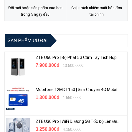
Đổi mới hoặc sản phẩm cao hơn
Chịu trách nhiệm xuất hóa đơn
trong 5 ngày đầu
tài chính
Ngoài ra, bộ thu phát sóng không dây RG-EST350 là một trong
những sản phẩm thuộc dòng thiết bị mạng wifi đến từ thương hiệu
SẢN PHẨM ƯU ĐÃI
Ruijie. Đây là một trong những nhà cung cấp các thiết bị mạng
hàng đầu tại Trung Quốc hiện nay, với các sản phẩm có chất lượng
ZTE U60 Pro | Bộ Phát 5G Cầm Tay Tích Hợp Công Nghệ WiFi 7, Pin 10000mAh
cao cùng với nhiều tính năng dễ dàng quản lý và sử dụng.
7.900.000₫
10.500.000₫
Bộ phát Wifi ngoài trời RUIJIE RG-EST350 V2 chắc chắn và ổn
định
Mobifone 12MDT150 | Sim Chuyên 4G Mobifone Dung Lượng Cao 500GB/Tháng Gói 1 Năm
RUIJIE RG-EST350 V2 được thiết kế bo cong bốn cạnh và được
1.300.000₫
1.550.000₫
trang bị ăng-ten có độ lợi cao. Bên cạnh đó, vỏ của thiết bị được tối
ưu hóa để có thể mang lại được hiệu suất chống thấm và chống bụi
tốt chuẩn IP65. Những vật liệu cấu thành thiết bị có thể giúp vỏ máy
chống chịu được trong thời gian dài với những điều kiện khắc
ZTE U30 Pro | WiFi Di Động 5G Tốc Độ Lên Đến 500Mbps, Màn Hình Cảm Ứng
nghiệt. Ngoài ra, phạm vi nhiệt độ của vật liệu rộng được đảm bảo
3.250.000₫
4.150.000₫