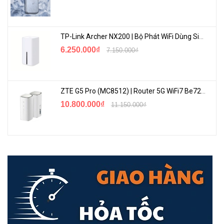
được độ tin cậy và độ bền trong những môi trường khác nhau.
TP-Link Archer NX200 | Bộ Phát WiFi Dùng Sim 5G Tốc Độ Cao Mới FullBox
Bộ phát Wifi ngoài trời RUIJIE RG-EST350 V2 truyền dữ liệu lên
6.250.000₫
7.150.000₫
đến 5km
RUIJIE RG-EST350 V2 có thể truyền dữ liệu đến điểm thu phát
khác cách đó lên đến 5km theo thời gian thực và với tốc độ rất cao.
ZTE G5 Pro (MC8512) | Router 5G WiFi7 Be7200 Hỗ Trợ Băng Tần 6Ghz Cực Mạnh
10.800.000₫
11.150.000₫
Bộ phát Wifi ngoài trời RUIJIE RG-EST350 V2 truyền với công