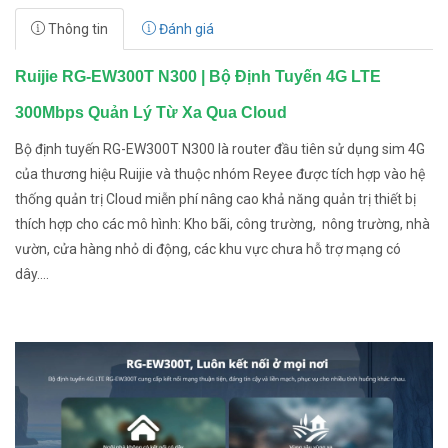
Thông tin
Đánh giá
Ruijie RG-EW300T N300 | Bộ Định Tuyến 4G LTE
300Mbps Quản Lý Từ Xa Qua Cloud
Bộ định tuyến RG-EW300T N300 là router đầu tiên sử dụng sim 4G
của thương hiệu Ruijie và thuộc nhóm Reyee được tích hợp vào hệ
thống quản trị Cloud miễn phí nâng cao khả năng quản trị thiết bị
thích hợp cho các mô hình: Kho bãi, công trường, nông trường, nhà
vườn, cửa hàng nhỏ di động, các khu vực chưa hỗ trợ mạng có
dây....