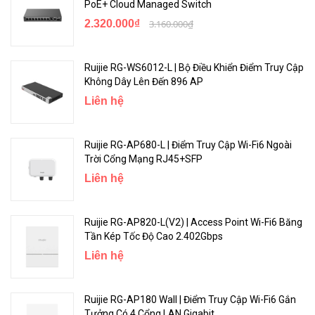
PoE+ Cloud Managed Switch
2.320.000₫
3.160.000₫
Ruijie RG-WS6012-L | Bộ Điều Khiển Điểm Truy Cập
Không Dây Lên Đến 896 AP
Liên hệ
Ruijie RG-AP680-L | Điểm Truy Cập Wi-Fi6 Ngoài
Trời Cổng Mạng RJ45+SFP
Liên hệ
Trải nghiệm sự tự do trên Internet
Ứng dụng Ruijie Reyee cung cấp các tính năng nâng cao đáng kinh
Ruijie RG-AP820-L(V2) | Access Point Wi-Fi6 Băng
ngạc, cho phép bạn quản lý mạng của mình từ xa bất cứ lúc nào.
Tần Kép Tốc Độ Cao 2.402Gbps
Liên hệ
Ruijie RG-AP180 Wall | Điểm Truy Cập Wi-Fi6 Gắn
Tưởng Có 4 Cổng LAN Gigabit