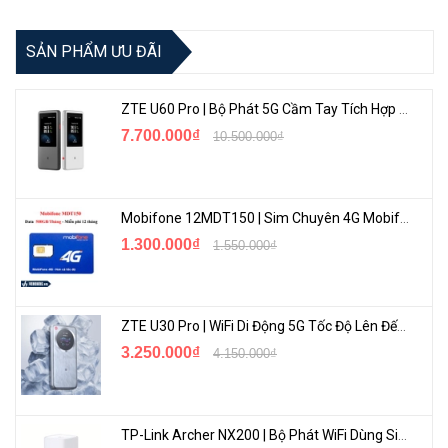
SẢN PHẨM ƯU ĐÃI
ZTE U60 Pro | Bộ Phát 5G Cầm Tay Tích Hợp Công Nghệ WiFi 7, Pin 10000mAh
7.700.000₫
10.500.000₫
Mobifone 12MDT150 | Sim Chuyên 4G Mobifone Dung Lượng Cao 500GB/Tháng Gói 1 Năm
1.300.000₫
1.550.000₫
Tận hưởng Internet mọi lúc mọi nơi
Tận dụng công nghệ LTE tiên tiến, RG-EW300Tmang đến kết nối
Internet không cần cáp. Với thẻ SIM và gói dữ liệu đơn giản, bộ định
ZTE U30 Pro | WiFi Di Động 5G Tốc Độ Lên Đến 500Mbps, Màn Hình Cảm Ứng
tuyến này kết nối liền mạch với các tháp tín hiệu di động gần đó để
3.250.000₫
4.150.000₫
truy cập Internet tức thì.
TP-Link Archer NX200 | Bộ Phát WiFi Dùng Sim 5G Tốc Độ Cao Mới FullBox