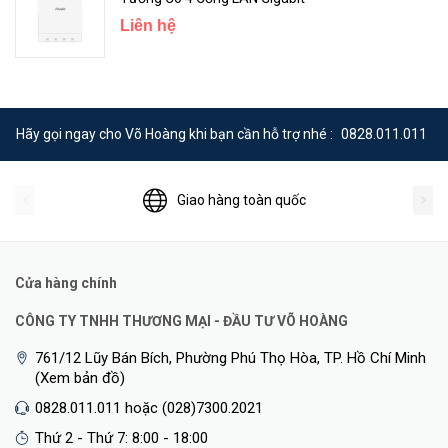
Liên hệ
Hãy gọi ngay cho Võ Hoàng khi bạn cần hỗ trợ nhé :
0828.011.011
Giao hàng toàn quốc
Giám sát trạng thái mạng:
Theo dõi trạng thái bộ định tuyến của
bạn trong thời gian thực, giúp bạn cập nhật tình trạng sử dụng
băng thông và trạng thái kết nối cũng như các sự cố mạng.
Cửa hàng chính
Giám sát thiết bị trực tuyến:
Dễ dàng giám sát trạng thái trực
CÔNG TY TNHH THƯƠNG MẠI - ĐẦU TƯ VÕ HOÀNG
tuyến của các thiết bị được kết nối với bộ định tuyến của bạn.
761/12 Lũy Bán Bích, Phường Phú Thọ Hòa, TP. Hồ Chí Minh
Khởi động lại từ xa:
Bạn đang gặp sự cố mạng? Hãy thử khởi động
(Xem bản đồ)
lại từ xa để khắc phục nhanh chóng.
0828.011.011 hoặc (028)7300.2021
Thứ 2 - Thứ 7: 8:00 - 18:00
Thay đổi mật khẩu:
Bạn lo lắng về bảo mật Wi-Fi? Hãy bảo vệ