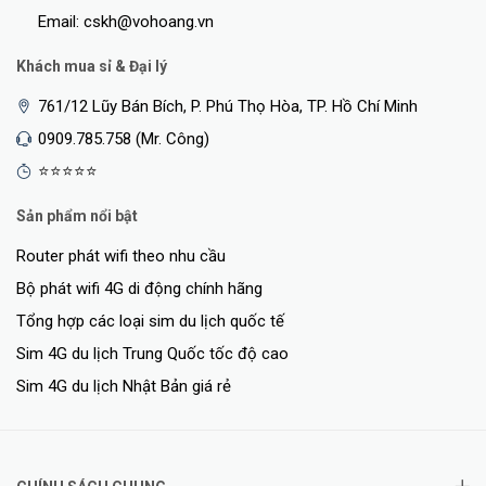
mạng của bạn bằng tính năng quản lý mật
Email: cskh@vohoang.vn
Thông số kỹ thuật chi tiết
Khách mua sỉ & Đại lý
Tiêu chuẩn Wi-Fi: Wi-Fi 4 (802.11n) 300Mbps
761/12 Lũy Bán Bích, P. Phú Thọ Hòa, TP. Hồ Chí Minh
MIMO: 2,4 GHz, 2×2, MIMO
0909.785.758 (Mr. Công)
Công nghệ 4G: LTE CAT4
⭐⭐⭐⭐⭐
Tiêu chuẩn bảo mật: WPA1/WPA2/WPA3
Sản phẩm nổi bật
Anten: 4
Router phát wifi theo nhu cầu
Cổng kết nối:
Bộ phát wifi 4G di động chính hãng
1×10/100 Cổng WAN/LAN Base-T
Tổng hợp các loại sim du lịch quốc tế
3×10/100 Cổng LAN Base-T
Sim 4G du lịch Trung Quốc tốc độ cao
1× Khe cắm thẻ Micro SIM
Sim 4G du lịch Nhật Bản giá rẻ
Kích thước（W×D×H）: 175mm×100mm×25mm
Nguồn cấp: DC 12V/1.0A
<Hotline: 0828.011.011 - (028)7300.2021 - VoHoang.vn>