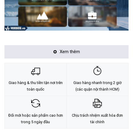
Tính năng nổi bật của Ruijie RG-EW300T N300
Xem thêm
Được quản lý bằng đám mây
Cắm và chạy không cần cài đặt
4 ăng-ten ngoài (2 anten wifi & 2 anten 4G)
Giao hàng & thu tiền tận nơi trên
Giao hàng nhanh trong 2 giờ
toàn quốc
(các quận nội thành HCM)
Tốc độ tải xuống lên tới 150Mbps
Bảo hành ba năm
4 cổng LAN chia sẻ kết nối dây trong đó có 1 cổng hỗ trợ WAN
Đổi mới hoặc sản phẩm cao hơn
Chịu trách nhiệm xuất hóa đơn
trong 5 ngày đầu
tài chính