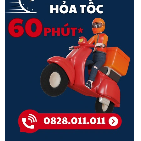
Phần cứng chất lượng cao cho trải nghiệm mượt mà
Kết nối liền mạch:
Bộ định tuyến được trang bị 4 ăng-ten bên
ngoài để đảm bảo tín hiệu ổn định hơn và vùng phủ sóng rộng hơn.
Cùng với modem 4G LTE, nó tương thích với hầu hết các nhà cung
cấp dịch vụ và có thể cung cấp tốc độ tải xuống lên tới 150Mbps