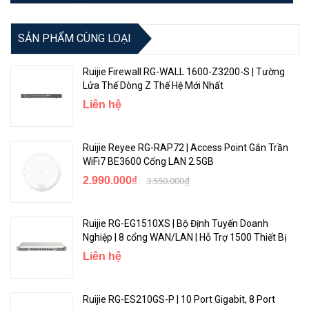
SẢN PHẨM CÙNG LOẠI
Ruijie Firewall RG-WALL 1600-Z3200-S | Tường
Lửa Thế Dòng Z Thế Hệ Mới Nhất
Liên hệ
Ruijie Reyee RG-RAP72 | Access Point Gắn Trần
WiFi7 BE3600 Cổng LAN 2.5GB
Khả năng tương thích cao:
Cổng LAN 3 × 10/100Mbps và Cổng
LAN/WAN 1 × 10/100Mbps đáp ứng nhu cầu truy cập thiết bị đầu
2.990.000₫
3.550.000₫
cuối có dây của bạn. Cổng LAN/WAN đầy đủ chức năng cho phép
bạn sử dụng RG-EW300T như một
Ruijie RG-EG1510XS | Bộ Định Tuyến Doanh
bộ định tuyến thông thường, tương thích với các modem cáp, cáp
Nghiệp | 8 cổng WAN/LAN | Hỗ Trợ 1500 Thiết Bị
quang và DSL.
Liên hệ
Ruijie RG-ES210GS-P | 10 Port Gigabit, 8 Port