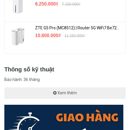
6.250.000₫
7.150.000₫
ZTE G5 Pro (MC8512) | Router 5G WiFi7 Be7200 Hỗ Trợ Băng Tần 6Ghz Cực Mạnh
10.800.000₫
11.150.000₫
Thông số kỹ thuật
Không cần cấu hình, cắm và chạy
Bảo hành: 36 tháng
Sau khi lắp thẻ SIM và bật bộ định tuyến, bạn đã sẵn sàng lướt
Xem thêm
mạng 4G LTE tốc độ cao.