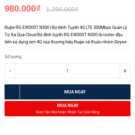
980.000₫
1.290.000₫
Ruijie RG-EW300T N300 | Bộ Định Tuyến 4G LTE 300Mbps Quản Lý
Từ Xa Qua Cloud Bộ định tuyến RG-EW300T N300 là router đầu
tiên sử dụng sim 4G của thương hiệu Ruijie và thuộc nhóm Reyee
được tích hợp vào hệ thống quản trị Cloud miễn phí nâng cao khả ...
Số lượng:
-
+
MUA NGAY
MUA NGAY
Giao Tận Nơi Hoặc Nhận Tại Cửa Hàng