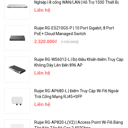
Nghiệp | 8 cổng WAN/LAN | Hỗ Trợ 1500 Thiết Bị
Liên hệ
Ruijie RG-ES210GS-P | 10 Port Gigabit, 8 Port
PoE+ Cloud Managed Switch
2.320.000₫
3.160.000₫
Ruijie RG-WS6012-L | Bộ Điều Khiển Điểm Truy Cập
Không Dây Lên Đến 896 AP
Liên hệ
Ruijie RG-AP680-L | Điểm Truy Cập Wi-Fi6 Ngoài
Trời Cổng Mạng RJ45+SFP
Liên hệ
Ruijie RG-AP820-L(V2) | Access Point Wi-Fi6 Băng
Tần Kép Tốc Độ Cao 2.402Gbps