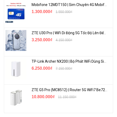
Mobifone 12MDT150 | Sim Chuyên 4G Mobifone Dung Lượng Cao 500GB/Tháng Gói 1 Năm
1.300.000₫
1.550.000₫
API mở, hỗ trợ tích hợp với bên thứ ba
ZTE U30 Pro | WiFi Di Động 5G Tốc Độ Lên Đến 500Mbps, Màn Hình Cảm Ứng
3.250.000₫
4.150.000₫
TP-Link Archer NX200 | Bộ Phát WiFi Dùng Sim 5G Tốc Độ Cao Mới FullBox
6.250.000₫
7.150.000₫
L7 DPI và điều khiển lưu lượng thông minh trong các đường
ZTE G5 Pro (MC8512) | Router 5G WiFi7 Be7200 Hỗ Trợ Băng Tần 6Ghz Cực Mạnh
hầm VPN
10.800.000₫
11.150.000₫