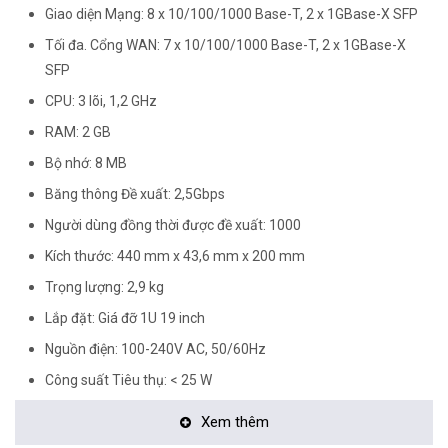
Giao diện Mạng: 8 x 10/100/1000 Base-T, 2 x 1GBase-X SFP
Tối đa. Cổng WAN: 7 x 10/100/1000 Base-T, 2 x 1GBase-X
SFP
CPU: 3 lõi, 1,2 GHz
RAM: 2 GB
Bộ nhớ: 8 MB
Băng thông Đề xuất: 2,5Gbps
Người dùng đồng thời được đề xuất: 1000
Kích thước: 440 mm x 43,6 mm x 200 mm
Trọng lượng: 2,9 kg
Lắp đặt: Giá đỡ 1U 19 inch
Nguồn điện: 100-240V AC, 50/60Hz
Công suất Tiêu thụ: < 25 W
Chứng nhận: CE, ROHS
Xem thêm
Bộ định tuyến Bảo mật "Tất cả trong một", Hiệu suất cao