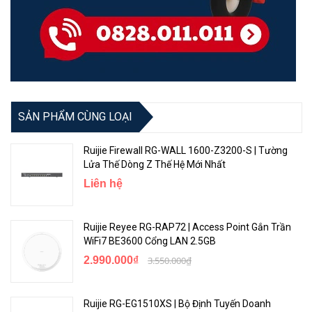
Bảo hành
Bảo hành: 36 tháng
SẢN PHẨM CÙNG LOẠI
Ruijie Firewall RG-WALL 1600-Z3200-S | Tường
Lửa Thế Dòng Z Thế Hệ Mới Nhất
Liên hệ
Ruijie Reyee RG-RAP72 | Access Point Gắn Trần
WiFi7 BE3600 Cổng LAN 2.5GB
2.990.000₫
3.550.000₫
Ruijie RG-EG1510XS | Bộ Định Tuyến Doanh