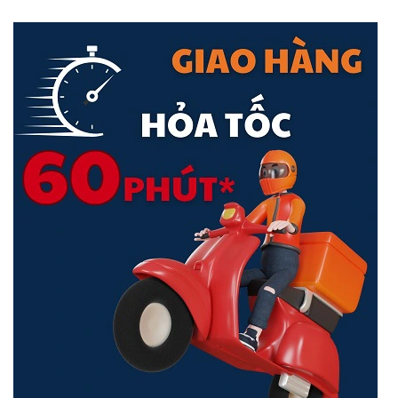
Cloud, Giúp Công việc Kinh doanh của Bạn Trở nên Dễ dàng
<Hotline: 0828.011.011 - (028)7300.2021 - VoHoang.vn>