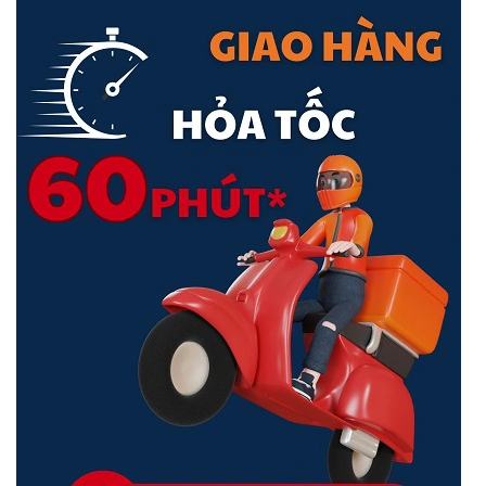
Bảo vệ chống sét lan truyền Đảm bảo tính ổn định của sản phẩm
Khả năng chống sét lan truyền 6KV của cổng giúp giảm khả năng bị
hỏng do sóng tăng và cải thiện độ ổn định mạng của khách hàng.
MANET cho các công tắc cho phép quản lý dự án một bước
RG-NBS3100 có thể lấy địa chỉ IP tự động từ cổng và kết nối với
mạng bên ngoài mà không cần cấu hình. Nó cũng hỗ trợ MANET
cho các thiết bị chuyển mạch. Người dùng có thể quét mã QR của
bất kỳ công tắc nào trong mạng bằng ứng dụng Ruijie Cloud để tự
động thêm tất cả các công tắc trong mạng vào dự án.
Nhiều chính sách bảo vệ hệ thống mạng của bạn
Ruijie hỗ trợ thiết bị có thể cảnh báo khi xuất hiện dấu hiệu tấn công
hay không an toàn về an ninh mạng có thể ảnh hưởng đến hệ thống