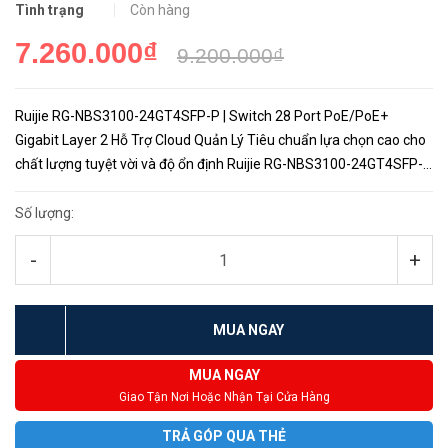
Tình trạng
Còn hàng
7.260.000₫
9.200.000₫
Ruijie RG-NBS3100-24GT4SFP-P | Switch 28 Port PoE/PoE+
Gigabit Layer 2 Hỗ Trợ Cloud Quản Lý Tiêu chuẩn lựa chọn cao cho
chất lượng tuyệt vời và độ ổn định Ruijie RG-NBS3100-24GT4SFP-
P bao gồm các linh kiện được lựa chọn dựa trên cá...
Số lượng:
-
+
MUA NGAY
MUA NGAY
Giao Tận Nơi Hoặc Nhận Tại Cửa Hàng
TRẢ GÓP QUA THẺ