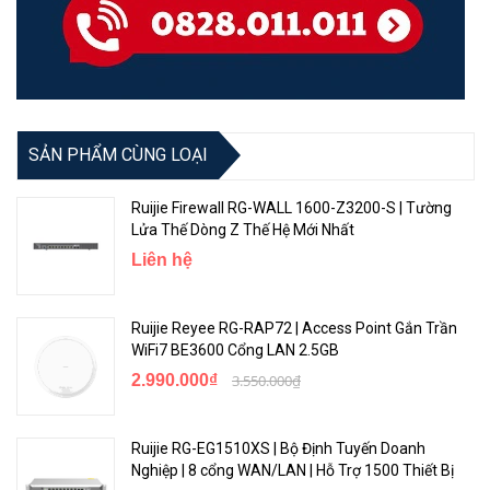
mạng của bạn, qua đó phát ra thông báo cảnh báo lẫn cô lập thiết
bị ra khỏi hệ thống mạng của bạn để phòng chống tấn công hệ
thống mạng của bạn.
SẢN PHẨM CÙNG LOẠI
Ruijie Firewall RG-WALL 1600-Z3200-S | Tường
Lửa Thế Dòng Z Thế Hệ Mới Nhất
Liên hệ
Ruijie Reyee RG-RAP72 | Access Point Gắn Trần
WiFi7 BE3600 Cổng LAN 2.5GB
Ứng dụng đám mây Ruijie / Quản lý từ xa nền tảng đám mây
2.990.000₫
3.550.000₫
Ruijie
RG-NBS3100 không chỉ hỗ trợ quản lý giao diện web mà còn hỗ trợ
Ruijie RG-EG1510XS | Bộ Định Tuyến Doanh
ứng dụng Ruijie Cloud và quản lý từ xa nền tảng Ruijie Cloud. Người
Nghiệp | 8 cổng WAN/LAN | Hỗ Trợ 1500 Thiết Bị
dùng có thể xem trạng thái mạng, sửa đổi cấu hình và khắc phục