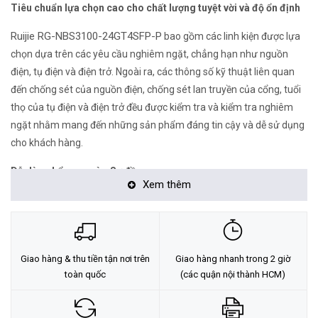
Tiêu chuẩn lựa chọn cao cho chất lượng tuyệt vời và độ ổn định
Ruijie RG-NBS3100-24GT4SFP-P
bao gồm các linh kiện được lựa
chọn dựa trên các yêu cầu nghiêm ngặt, chẳng hạn như nguồn
điện, tụ điện và điện trở. Ngoài ra, các thông số kỹ thuật liên quan
đến chống sét của nguồn điện, chống sét lan truyền của cổng, tuổi
thọ của tụ điện và điện trở đều được kiểm tra và kiểm tra nghiêm
ngặt nhằm mang đến những sản phẩm đáng tin cậy và dễ sử dụng
cho khách hàng.
Dễ dàng bổ sung vào Sơ đồ mạng
Xem thêm
Nếu có sẵn nền tảng quản lý Ruijie Cloud, bạn có thể thêm
Switch Ruijie RG-NBS3100-24GT4SFP-P vào Sơ đồ mạng theo
cách thủ công hoặc bằng cách quét mã QR, để tạo ra sơ đồ mạng
hoàn chỉnh một cách thuận tiện.
Giao hàng & thu tiền tận nơi trên
Giao hàng nhanh trong 2 giờ
toàn quốc
(các quận nội thành HCM)
Hỗ trợ PoE/PoE+ trên từng cổng, mỗi cổng 30W, tổng công suất
tối đa lên đến 370W