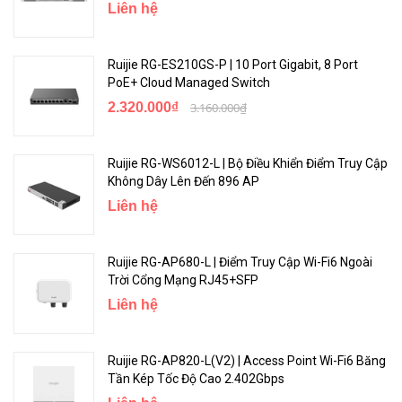
Liên hệ
sự cố tại nhà.
Ruijie RG-ES210GS-P | 10 Port Gigabit, 8 Port
PoE+ Cloud Managed Switch
2.320.000₫
3.160.000₫
Ruijie RG-WS6012-L | Bộ Điều Khiển Điểm Truy Cập
Không Dây Lên Đến 896 AP
Liên hệ
Thông số kỹ thuật của sản phẩm :
Ruijie RG-AP680-L | Điểm Truy Cập Wi-Fi6 Ngoài
Trời Cổng Mạng RJ45+SFP
Layer 2 Smart Managed PoE Switch 24 Cổng
Liên hệ
10/100/1000BASE-T công suất 370W
24 cổng 10/100/1000BASE-T PoE/PoE+, tổng công suất
Ruijie RG-AP820-L(V2) | Access Point Wi-Fi6 Băng
370W
Tần Kép Tốc Độ Cao 2.402Gbps
4 cổng SFP BASE-X