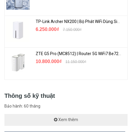
TP-Link Archer NX200 | Bộ Phát WiFi Dùng Sim 5G Tốc Độ Cao Mới FullBox
6.250.000₫
7.150.000₫
Ruijie Real-easy Series được quản lý thiết bị chuyển mạch cung cấp
ZTE G5 Pro (MC8512) | Router 5G WiFi7 Be7200 Hỗ Trợ Băng Tần 6Ghz Cực Mạnh
một cách thuận tiện và linh hoạt để phân chia các VLAN, cho phép
10.800.000₫
11.150.000₫
bạn gán các cổng cho các VLAN khác nhau khi cần. Người dùng
trong các VLAN khác nhau không ảnh hưởng lẫn nhau, tạo ra một
mạng ổn định hơn cho người dùng.
Thông số kỹ thuật
Bảo hành: 60 tháng
Xem thêm