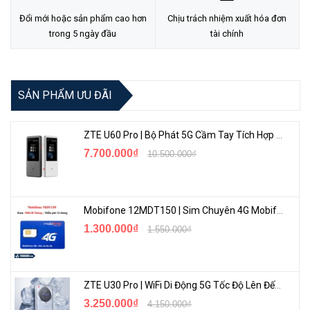
Đổi mới hoặc sản phẩm cao hơn
Chịu trách nhiệm xuất hóa đơn
trong 5 ngày đầu
tài chính
SẢN PHẨM ƯU ĐÃI
ZTE U60 Pro | Bộ Phát 5G Cầm Tay Tích Hợp Công Nghệ WiFi 7, Pin 10000mAh
7.700.000₫
10.500.000₫
Bộ phận VLAN linh hoạt
Trong mạng văn phòng, để cách ly truy cập mạng giữa các phòng
ban tránh PC bị nhiễm virus ảnh hưởng đến toàn mạng, người ta
Mobifone 12MDT150 | Sim Chuyên 4G Mobifone Dung Lượng Cao 500GB/Tháng Gói 1 Năm
thường chia mạng nội bộ thành các VLAN theo phòng ban, tầng,…
1.300.000₫
1.550.000₫
để cách ly miền phát sóng và cải thiện tính ổn định của mạng.
ZTE U30 Pro | WiFi Di Động 5G Tốc Độ Lên Đến 500Mbps, Màn Hình Cảm Ứng
3.250.000₫
4.150.000₫