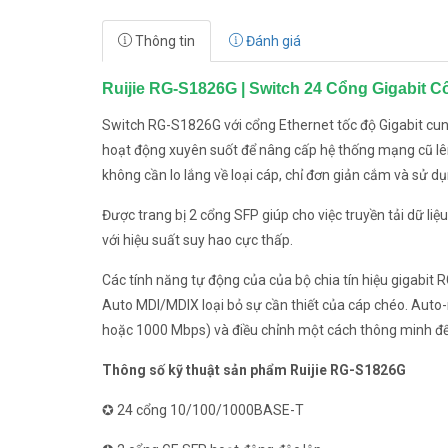
Thông tin
Đánh giá
Ruijie RG-S1826G | Switch 24 Cổng Gigabit 
Switch RG-S1826G với cổng Ethernet tốc độ Gigabit cung
hoạt động xuyên suốt để nâng cấp hệ thống mạng cũ l
không cần lo lắng về loại cáp, chỉ đơn giản cắm và sử dụ
Được trang bị 2 cổng SFP giúp cho việc truyền tải dữ li
với hiệu suất suy hao cực thấp.
Các tính năng tự động của của bộ chia tín hiệu gigabit 
Auto MDI/MDIX loại bỏ sự cần thiết của cáp chéo. Auto-
hoặc 1000 Mbps) và điều chỉnh một cách thông minh để t
Thông số kỹ thuật sản phẩm Ruijie RG-S1826G
✪ 24 cổng 10/100/1000BASE-T