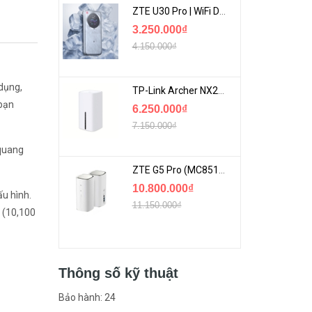
ZTE U30 Pro | WiFi Di Động 5G Tốc Độ Lên Đến 500Mbps, Màn Hình Cảm Ứng
3.250.000₫
4.150.000₫
 dụng,
TP-Link Archer NX200 | Bộ Phát WiFi Dùng Sim 5G Tốc Độ Cao Mới FullBox
bạn
6.250.000₫
7.150.000₫
 quang
ZTE G5 Pro (MC8512) | Router 5G WiFi7 Be7200 Hỗ Trợ Băng Tần 6Ghz Cực Mạnh
10.800.000₫
ấu hình.
11.150.000₫
g (10,100
Thông số kỹ thuật
Bảo hành: 24