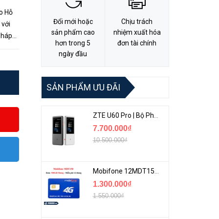
o Hỗ
Đổi mới hoặc
Chịu trách
 với
sản phẩm cao
nhiệm xuất hóa
pháp
hơn trong 5
đơn tài chính
ng
ngày đầu
SẢN PHẨM ƯU ĐÃI
ZTE U60 Pro | Bộ Phát 5G Cầm Tay Tích Hợp Công Nghệ WiFi 7, Pin 10000mAh
7.700.000₫
10.500.000₫
Mobifone 12MDT150 | Sim Chuyên 4G Mobifone Dung Lượng Cao 500GB/Tháng Gói 1 Năm
1.300.000₫
1.550.000₫