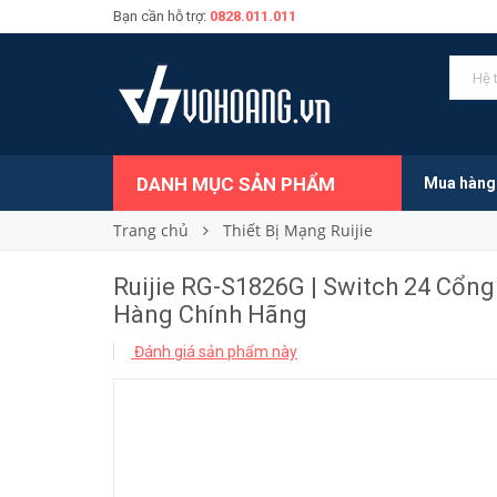
Bạn cần hỗ trợ:
0828.011.011
3.820.000₫
Giá bán:
DANH MỤC SẢN PHẨM
Mua hàng
Trang chủ
Thiết Bị Mạng Ruijie
Ruijie RG-S1826G | Switch 24 Cổng
Hàng Chính Hãng
Đánh giá sản phẩm này