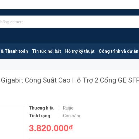
Ruijie RG-S1826G | Switch 24 Cổng Gigabit Công Suất Cao Hỗ Trợ 2 Cổng GE SFP | Hàng Chính Hãng
MUA NGA
 & Thanh toán
Tin tức nổi bật
Hỗ trợ kỹ thuật
Công trình và dự án
 Gigabit Công Suất Cao Hỗ Trợ 2 Cổng GE SFP
Thương hiệu
Ruijie
Tình trạng
Còn hàng
3.820.000₫