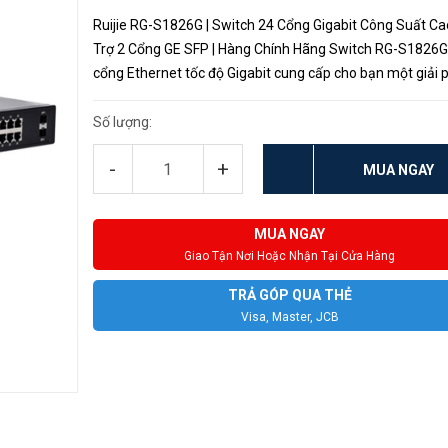
Ruijie RG-S1826G | Switch 24 Cổng Gigabit Công Suất Ca
Trợ 2 Cổng GE SFP | Hàng Chính Hãng Switch RG-S1826G
cổng Ethernet tốc độ Gigabit cung cấp cho bạn một giải 
nâng cấp hiệu suất cao, chi phí thấp, dễ sử dụng, hoạt độ
xuyên ...
Số lượng:
-
+
MUA NGAY
MUA NGAY
Giao Tận Nơi Hoặc Nhận Tại Cửa Hàng
TRẢ GÓP QUA THẺ
Visa, Master, JCB