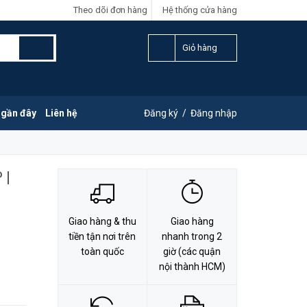
Theo dõi đơn hàng
Hệ thống cửa hàng
LIÊN HỆ ĐẶT HÀNG
Y
0828.011.011
Giỏ hàng
 gần đây
Liên hệ
Đăng ký
/
Đăng nhập
 |
Giao hàng & thu
Giao hàng
tiền tận nơi trên
nhanh trong 2
toàn quốc
giờ (các quận
nội thành HCM)