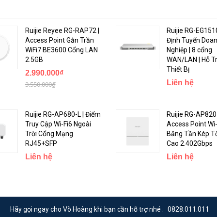
Ruijie Reyee RG-RAP72 |
Ruijie RG-EG151
Access Point Gắn Trần
Định Tuyến Doa
WiFi7 BE3600 Cổng LAN
Nghiệp | 8 cổng
2.5GB
WAN/LAN | Hỗ T
Thiết Bị
2.990.000₫
Liên hệ
3.550.000₫
Ruijie RG-AP680-L | Điểm
Ruijie RG-AP820-
Truy Cập Wi-Fi6 Ngoài
Access Point Wi-
Trời Cổng Mạng
Băng Tần Kép T
RJ45+SFP
Cao 2.402Gbps
Liên hệ
Liên hệ
Hãy gọi ngay cho Võ Hoàng khi bạn cần hỗ trợ nhé :
0828.011.011