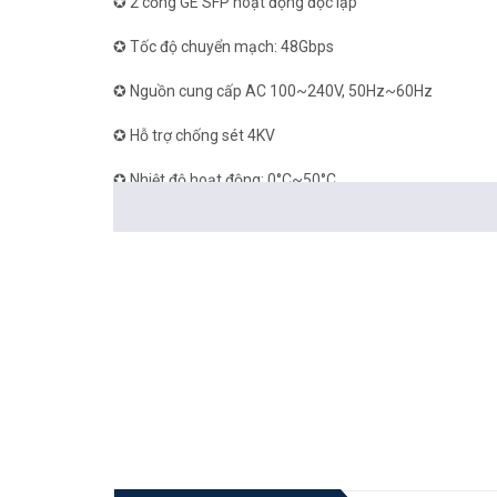
✪ 2 cổng GE SFP hoạt động độc lập
✪ Tốc độ chuyển mạch: 48Gbps
✪ Nguồn cung cấp AC 100~240V, 50Hz~60Hz
✪ Hỗ trợ chống sét 4KV
✪ Nhiệt độ hoạt động: 0°C~50°C
✪ Kích thước: 440*205*44mm
✪ Công suất tiêu thụ: 22.8W
✪ Các chứng nhận: EN 55032, EN 61000-3-2, EN 61000-3
61000-4-6, EN 61000-4-8, EN 61000-4-11, EN300 386