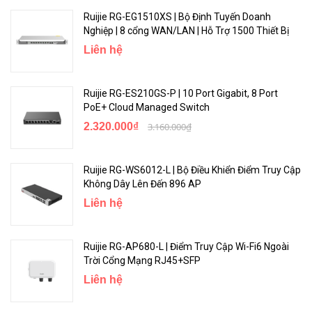
chất lượng chung cho tất cả các sản phẩm:
Ruijie RG-EG1510XS | Bộ Định Tuyến Doanh
Nghiệp | 8 cổng WAN/LAN | Hỗ Trợ 1500 Thiết Bị
- Quạt có khả năng điều chỉnh tốc độ thông minh để kéo dài tuổi
Liên hệ
thọ của quạt
- Hiệu suất chống ẩm, chống bụi, chống ăn mòn, chống sương
Ruijie RG-ES210GS-P | 10 Port Gigabit, 8 Port
mù, chống sương muối với lớp phủ bảo vệ phù hợp với môi trường
PoE+ Cloud Managed Switch
khác nhau
2.320.000₫
3.160.000₫
- Nguồn: Bộ nguồn chất lượng cao để sử dụng ở độ cao từ –500 m
đến 5000 m
Ruijie RG-WS6012-L | Bộ Điều Khiển Điểm Truy Cập
Không Dây Lên Đến 896 AP
Liên hệ
Ruijie RG-AP680-L | Điểm Truy Cập Wi-Fi6 Ngoài
Trời Cổng Mạng RJ45+SFP
Liên hệ