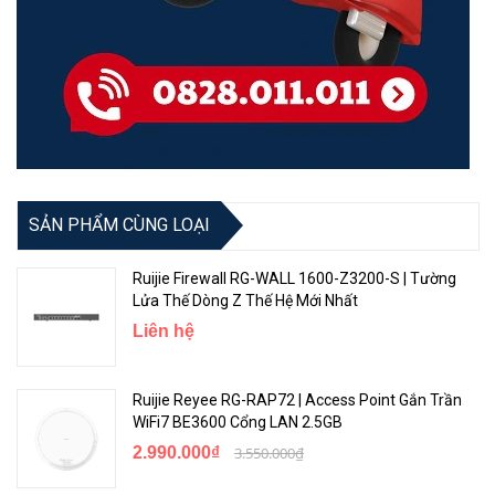
các hệ điều hành không phải mô-đun, khả năng thiết lập lại máy
chủ giảm 98%
• Các lỗi của thành phần (quy trình) có thể được tự động sửa chữa
SẢN PHẨM CÙNG LOẠI
Ruijie Firewall RG-WALL 1600-Z3200-S | Tường
Lửa Thế Dòng Z Thế Hệ Mới Nhất
Liên hệ
Ruijie RG-S2910-24GT4XS-E có phần cứng an toàn và phần
Ruijie Reyee RG-RAP72 | Access Point Gắn Trần
mềm đáng tin cậy
WiFi7 BE3600 Cổng LAN 2.5GB
1. Lựa chọn thành phần nghiêm ngặt
2.990.000₫
3.550.000₫
Thiết kế phá cách cho tất cả các thành phần, đảm bảo tiêu chuẩn