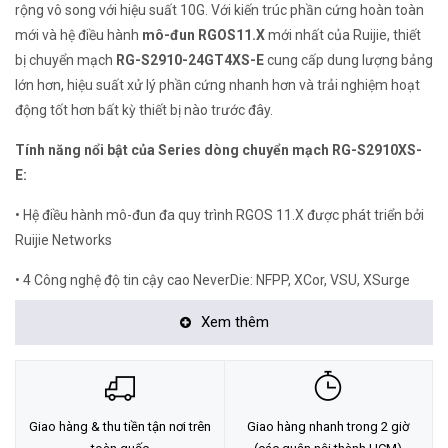
rộng vô song với hiệu suất 10G. Với kiến ​​trúc phần cứng hoàn toàn
mới và hệ điều hành
mô-đun RGOS11.X
mới nhất của Ruijie, thiết
bị chuyển mạch
RG-S2910-24GT4XS-E
cung cấp dung lượng bảng
lớn hơn, hiệu suất xử lý phần cứng nhanh hơn và trải nghiệm hoạt
động tốt hơn bất kỳ thiết bị nào trước đây.
Tính năng nổi bật của Series dòng chuyển mạch RG-S2910XS-
E:
• Hệ điều hành mô-đun đa quy trình RGOS 11.X được phát triển bởi
Ruijie Networks
• 4 Công nghệ độ tin cậy cao NeverDie: NFPP, XCor, VSU, XSurge
• MTBF lên đến hơn 67 năm (Thời gian trung bình giữa các lần thất
Xem thêm
bại)
• Quản lý đám mây miễn phí trọn đời
• Hỗ trợ định tuyến lớp 3 tích hợp
Giao hàng & thu tiền tận nơi trên
Giao hàng nhanh trong 2 giờ