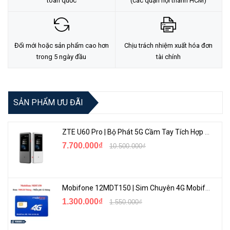
toàn quốc
(các quận nội thành HCM)
• Hỗ trợ dự phòng nguồn điện
• Tiêu thụ điện năng giảm 40% so với các sản phẩm cùng loại
Đổi mới hoặc sản phẩm cao hơn
Chịu trách nhiệm xuất hóa đơn
• Các tính năng SDN và sự tuân thủ với OpenFlow 1.3
trong 5 ngày đầu
tài chính
• Cổng đa dạng
SẢN PHẨM ƯU ĐÃI
ZTE U60 Pro | Bộ Phát 5G Cầm Tay Tích Hợp Công Nghệ WiFi 7, Pin 10000mAh
7.700.000₫
10.500.000₫
Với Ruijie RG-S2910-24GT4XS-E bạn sẽ sở hữu nhiều công nghệ
Mobifone 12MDT150 | Sim Chuyên 4G Mobifone Dung Lượng Cao 500GB/Tháng Gói 1 Năm
tiên tiến
1.300.000₫
1.550.000₫
1. Chip xử lý cập nhật đảm bảo hiệu suất cao