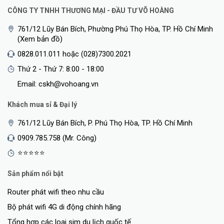
CÔNG TY TNHH THƯƠNG MẠI - ĐẦU TƯ VÕ HOÀNG
761/12 Lũy Bán Bích, Phường Phú Thọ Hòa, TP. Hồ Chí Minh
(Xem bản đồ)
0828.011.011 hoặc (028)7300.2021
Thứ 2 - Thứ 7: 8:00 - 18:00
Email: cskh@vohoang.vn
3. Công nghệ tiết kiệm năng lượng IEEE802.3az (EEE)
Khách mua sỉ & Đại lý
Các cổng chuyển sang chế độ nguồn thấp khi kết nối Ethernet
761/12 Lũy Bán Bích, P. Phú Thọ Hòa, TP. Hồ Chí Minh
không hoạt động để giảm công suất tín hiệu TX của các cổng. Khi
0909.785.758 (Mr. Công)
dữ liệu cần được chuyển tiếp qua các cổng, các cổng sẽ tự động
⭐⭐⭐⭐⭐
chuyển về chế độ hoạt động bình thường.
Sản phẩm nổi bật
Router phát wifi theo nhu cầu
Bộ phát wifi 4G di động chính hãng
Tổng hợp các loại sim du lịch quốc tế