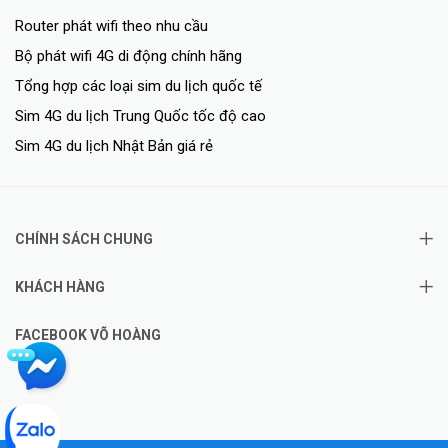
IPv4 static routing, IPv6 static
routing, RIP, RIPng,
Router phát wifi theo nhu cầu
Tính năng lớp 3
OSPFv2/v3, ARP proxy,
Bộ phát wifi 4G di động chính hãng
Neighbor Discovery，VRRP
Tổng hợp các loại sim du lịch quốc tế
Static routing, RIP, RIPng,
Sim 4G du lịch Trung Quốc tốc độ cao
Giao thức lớp 3 (IPv4)
OSPFv2/v3
Sim 4G du lịch Nhật Bản giá rẻ
Kích thước (W x D x H) (mm)
440 × 260 × 43.6
Chiều cao giá đỡ
1RU
CHÍNH SÁCH CHUNG
Cân nặng
3.5kg
KHÁCH HÀNG
MTBF
482560 hours
Chống sét
6KV
FACEBOOK VÕ HOÀNG
Đầu vào AC:
Dải điện áp định mức: 100V
đến 240V AC