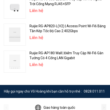
Bộ đệm cổng
1.5MB
Trời Cổng Mạng RJ45+SFP
Liên hệ
Bảng ARP
1,000
MAC Address
Lên đến 16K
Ruijie RG-AP820-L(V2) | Access Point Wi-Fi6 Băng
Tần Kép Tốc Độ Cao 2.402Gbps
Máy chủ IP(IPv4/IPv6)
500 (IPv4/IPv6)
Liên hệ
Phân loại lưu lượng 802.1p /
DSCP / TOS; Nhiều cơ chế lập
Ruijie RG-AP180 Wall | Điểm Truy Cập Wi-Fi6 Gắn
lịch hàng đợi, chẳng hạn như
Tưởng Có 4 Cổng LAN Gigabit
SP, WRR, DRR, SP + WFQ, SP +
QoS
WRR, SP + DRR; Giới hạn tốc
Liên hệ
độ dựa trên cổng đầu vào;
Nhận dạng lưu lượng dựa trên
cổng; Mỗi cổng hỗ trợ 8 ưu
tiên hàng đợi
Hãy gọi ngay cho Võ Hoàng khi bạn cần hỗ trợ nhé :
0828.011.011
4K 802.1q VLAN, VLAN dựa
trên cổng, VLAN dựa trên
Giao hàng toàn quốc
MAC, VLAN dựa trên giao