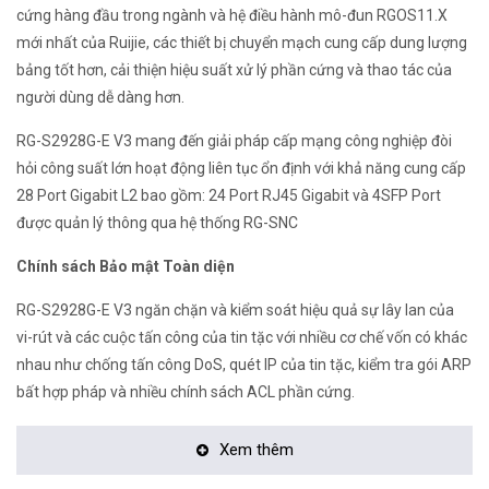
cứng hàng đầu trong ngành và hệ điều hành mô-đun RGOS11.X
mới nhất của Ruijie, các thiết bị chuyển mạch cung cấp dung lượng
bảng tốt hơn, cải thiện hiệu suất xử lý phần cứng và thao tác của
người dùng dễ dàng hơn.
RG-S2928G-E V3 mang đến giải pháp cấp mạng công nghiệp đòi
hỏi công suất lớn hoạt động liên tục ổn định với khả năng cung cấp
28 Port Gigabit L2 bao gồm: 24 Port RJ45 Gigabit và 4SFP Port
được quản lý thông qua hệ thống RG-SNC
Chính sách Bảo mật Toàn diện
RG-S2928G-E V3 ngăn chặn và kiểm soát hiệu quả sự lây lan của
vi-rút và các cuộc tấn công của tin tặc với nhiều cơ chế vốn có khác
nhau như chống tấn công DoS, quét IP của tin tặc, kiểm tra gói ARP
bất hợp pháp và nhiều chính sách ACL phần cứng.
Bộ chuyển mạch ảo (VSU)
Xem thêm
Công nghệ Virtual Switch Unit, hay nói ngắn gọn là VSU, cho