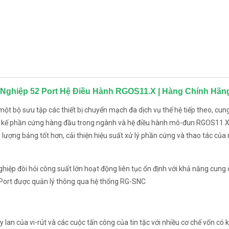
g Nghiệp 52 Port Hệ Điều Hành RGOS11.X | Hàng Chính Hã
 bộ sưu tập các thiết bị chuyển mạch đa dịch vụ thế hệ tiếp theo, cun
hiết kế phần cứng hàng đầu trong ngành và hệ điều hành mô-đun RGOS11.
 lượng bảng tốt hơn, cải thiện hiệu suất xử lý phần cứng và thao tác của
p đòi hỏi công suất lớn hoạt động liên tục ổn định với khả năng cung 
 Port được quản lý thông qua hệ thống RG-SNC
an của vi-rút và các cuộc tấn công của tin tặc với nhiều cơ chế vốn có 