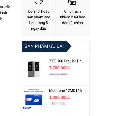
ort Hệ
Đổi mới hoặc
Chịu trách
V3 nằm
sản phẩm cao
nhiệm xuất hóa
bị
hơn trong 5
đơn tài chính
ngày đầu
SẢN PHẨM ƯU ĐÃI
ZTE U60 Pro | Bộ Phát 5G Cầm Tay Tích Hợp Công Nghệ WiFi 7, Pin 10000mAh
7.700.000₫
10.500.000₫
Mobifone 12MDT150 | Sim Chuyên 4G Mobifone Dung Lượng Cao 500GB/Tháng Gói 1 Năm
1.300.000₫
1.550.000₫