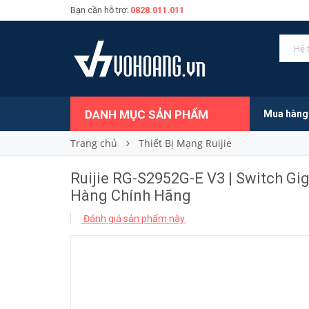
Bạn cần hỗ trợ:
0828.011.011
Liên hệ
Giá bán:
DANH MỤC SẢN PHẨM
Mua hàng
Trang chủ
Thiết Bị Mạng Ruijie
Ruijie RG-S2952G-E V3 | Switch G
Hàng Chính Hãng
Đánh giá sản phẩm này