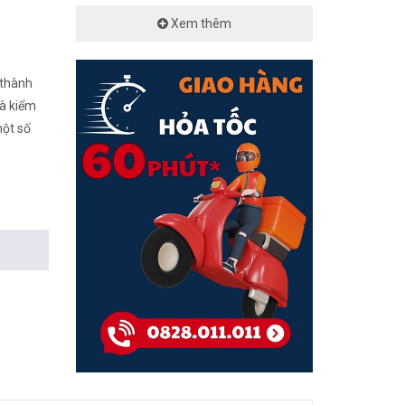
Xem thêm
 thành
và kiểm
một số