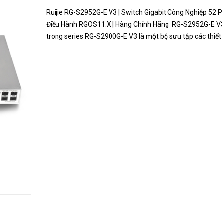
Ruijie RG-S2952G-E V3 | Switch Gigabit Công Nghiệp 52 P
Điều Hành RGOS11.X | Hàng Chính Hãng RG-S2952G-E 
trong series RG-S2900G-E V3 là một bộ sưu tập các thiết 
chuyển mạch đa dịch vụ thế hệ tiếp theo, cung cấp hiệu...