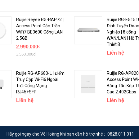
Ruijie Reyee RG-RAP72 |
Ruijie RG-EG151
Access Point Gắn Trần
Định Tuyến Doa
WiFi7 BE3600 Cổng LAN
Nghiệp | 8 cổng
2.5GB
WAN/LAN | Hỗ T
Thiết Bị
2.990.000₫
Liên hệ
3.550.000₫
Ruijie RG-AP680-L | Điểm
Ruijie RG-AP820-
Truy Cập Wi-Fi6 Ngoài
Access Point Wi-
Trời Cổng Mạng
Băng Tần Kép T
RJ45+SFP
Cao 2.402Gbps
, 802.1w và 802.1s để đảm bảo hội tụ nhanh chóng, cải thiện khả năng c
Liên hệ
Liên hệ
 cũng như cung cấp các liên kết dự phòng.
h mô-đun RGOS11.X mới nhất của Ruijie, RG-S2952G-E hỗ trợ đầy đủ Ope
thành kiến trúc mạng Lớp 2 quy mô lớn một cách dễ dàng. Nâng cấp trơn tr
Hãy gọi ngay cho Võ Hoàng khi bạn cần hỗ trợ nhé :
0828.011.011