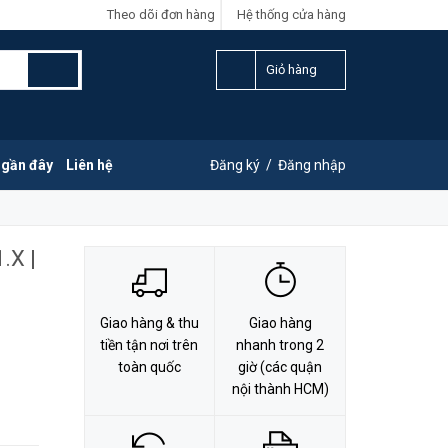
Theo dõi đơn hàng
Hệ thống cửa hàng
LIÊN HỆ ĐẶT HÀNG
G
0828.011.011
Giỏ hàng
 gần đây
Liên hệ
Đăng ký
/
Đăng nhập
.X |
Giao hàng & thu
Giao hàng
tiền tận nơi trên
nhanh trong 2
toàn quốc
giờ (các quận
nội thành HCM)