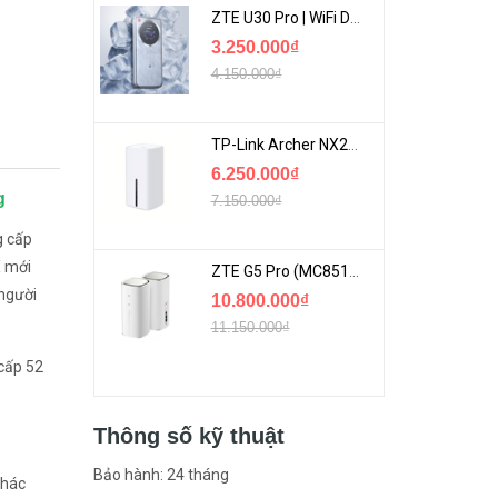
ZTE U30 Pro | WiFi Di Động 5G Tốc Độ Lên Đến 500Mbps, Màn Hình Cảm Ứng
3.250.000₫
4.150.000₫
TP-Link Archer NX200 | Bộ Phát WiFi Dùng Sim 5G Tốc Độ Cao Mới FullBox
6.250.000₫
ng
7.150.000₫
g cấp
X mới
ZTE G5 Pro (MC8512) | Router 5G WiFi7 Be7200 Hỗ Trợ Băng Tần 6Ghz Cực Mạnh
 người
10.800.000₫
11.150.000₫
cấp 52
Thông số kỹ thuật
Bảo hành: 24 tháng
khác