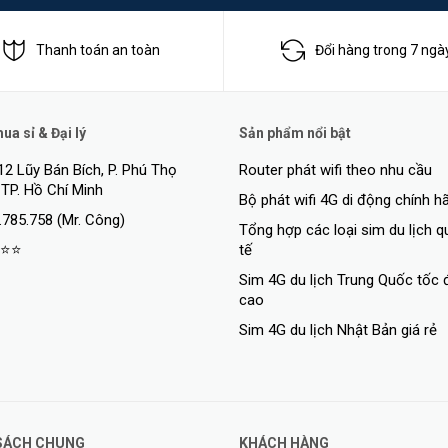
 đơn giản hóa đáng kể việc quản lý mạng và giảm thiểu tiết kiệm triển k
Thanh toán an toàn
Đổi hàng trong 7 ngà
 V1 / V2 / V3, RMON, Syslog, nhật ký và sao lưu cấu hình bằng USB để
a sỉ & Đại lý
Sản phẩm nổi bật
hiều phương pháp để quản lý dễ dàng hơn, bao gồm CLI, quản lý web, Telne
12 Lũy Bán Bích, P. Phú Thọ
Router phát wifi theo nhu cầu
 TP. Hồ Chí Minh
Bộ phát wifi 4G di động chính h
mmander), là hệ thống quản lý mạng do Ruijie Networks đưa ra, được th
.785.758 (Mr. Công)
o diện người dùng trình duyệt thân thiện, SNC cung cấp một loạt các tính
Tổng hợp các loại sim du lịch 
⭐⭐
tế
iám sát hiệu suất, cấu hình & quản lý phần mềm, cảnh báo thời gian thực và
Sim 4G du lịch Trung Quốc tốc 
cao
Sim 4G du lịch Nhật Bản giá rẻ
SÁCH CHUNG
KHÁCH HÀNG