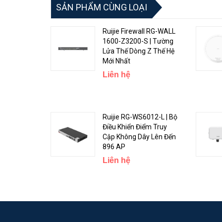
SẢN PHẨM CÙNG LOẠI
Ruijie Firewall RG-WALL
1600-Z3200-S | Tường
Lửa Thế Dòng Z Thế Hệ
Mới Nhất
Liên hệ
Ruijie RG-WS6012-L | Bộ
Điều Khiển Điểm Truy
Độ tin cậy cao
Cập Không Dây Lên Đến
896 AP
RG-S2952G-E V3 hỗ trợ các giao thức cây mở rộng 802.1d
Liên hệ
đảm bảo mạng chạy ổn định và cân bằng tải các liên kết
Phần mềm - Defined Networking (SDN)
Với kiến trúc phần cứng hoàn toàn mới và hệ điều hàn
1.3. cộng tác với bộ điều khiển SDN của Ruijie, nó tạo 