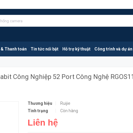
Ruijie RG-S2952G-E V3 | Switch Gigabit Công Nghiệp 52 Port Công Nghệ RGOS11.X | Hàng Chính Hãng
HẾT HÀN
 & Thanh toán
Tin tức nổi bật
Hỗ trợ kỹ thuật
Công trình và dự án
igabit Công Nghiệp 52 Port Công Nghệ RGOS11
Thương hiệu
Ruijie
Tình trạng
Còn hàng
Liên hệ