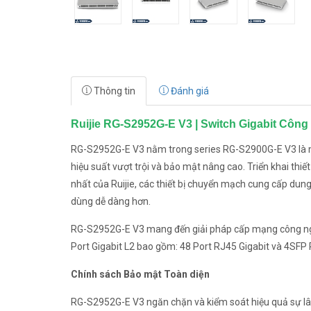
Thông tin
Đánh giá
Ruijie RG-S2952G-E V3 | Switch Gigabit Côn
RG-S2952G-E V3 nằm trong series RG-S2900G-E V3 là một
hiệu suất vượt trội và bảo mật nâng cao. Triển khai t
nhất của Ruijie, các thiết bị chuyển mạch cung cấp dung
dùng dễ dàng hơn.
RG-S2952G-E V3 mang đến giải pháp cấp mạng công nghiệ
Port Gigabit L2 bao gồm: 48 Port RJ45 Gigabit và 4SFP
Chính sách Bảo mật Toàn diện
RG-S2952G-E V3 ngăn chặn và kiểm soát hiệu quả sự lây l