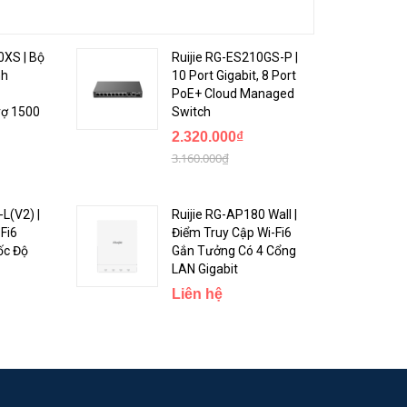
0XS | Bộ
Ruijie RG-ES210GS-P |
nh
10 Port Gigabit, 8 Port
PoE+ Cloud Managed
rợ 1500
Switch
2.320.000₫
3.160.000₫
L(V2) |
Ruijie RG-AP180 Wall |
Fi6
Điểm Truy Cập Wi-Fi6
ốc Độ
Gắn Tưởng Có 4 Cổng
LAN Gigabit
hịu lỗi,
Liên hệ
nFlow
u toàn