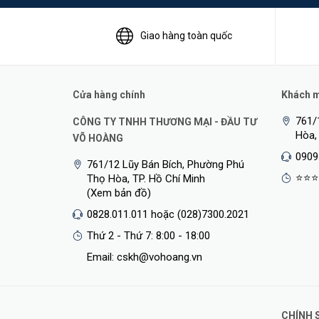
bộ mạng lên SDN cũng được kích hoạt. Dòng switch do đó
mạng.
Giao hàng toàn quốc
Bảo trì mạng dễ dàng
RG-S2952G-E
hỗ trợ các tính năng phong phú như SNMP
Cửa hàng chính
Khách mu
đoán và bảo trì định kỳ. Quản trị viên có thể sử dụng n
CWMP (TR069) ，, v.v.
761/
CÔNG TY TNHH THƯƠNG MẠI - ĐẦU TƯ
Hòa,
VÕ HOÀNG
RG-S2952G-E
hỗ trợ đầy đủ RG-SNC (Smart Network Co
0909
đặc biệt để quản lý và cấu hình hiệu suất mạng. Với gia
761/12 Lũy Bán Bích, Phường Phú
⭐⭐⭐
Thọ Hòa, TP. Hồ Chí Minh
như hiển thị cấu trúc liên kết mạng, quản lý thiết bị, g
(Xem bản đồ)
nhật ký & báo cáo.
0828.011.011 hoặc (028)7300.2021
Thứ 2 - Thứ 7: 8:00 - 18:00
Email: cskh@vohoang.vn
CHÍNH 