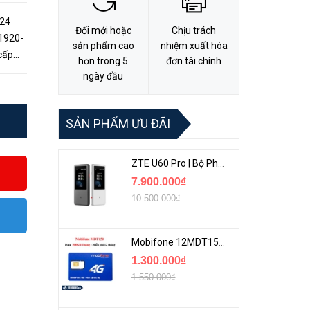
 24
Đổi mới hoặc
Chịu trách
S1920-
sản phẩm cao
nhiệm xuất hóa
cấp
hơn trong 5
đơn tài chính
 tính
ngày đầu
SẢN PHẨM ƯU ĐÃI
ZTE U60 Pro | Bộ Phát 5G Cầm Tay Tích Hợp Công Nghệ WiFi 7, Pin 10000mAh
7.900.000₫
10.500.000₫
Mobifone 12MDT150 | Sim Chuyên 4G Mobifone Dung Lượng Cao 500GB/Tháng Gói 1 Năm
1.300.000₫
1.550.000₫