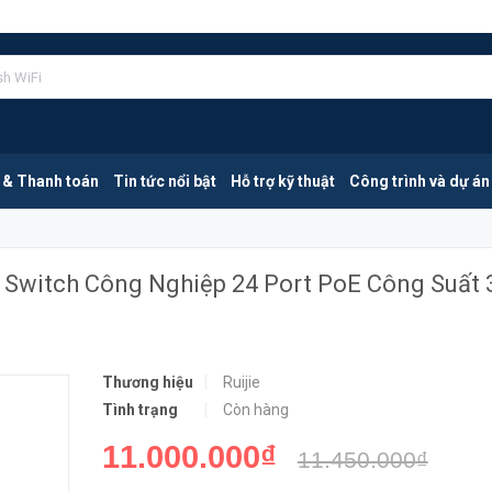
Ruijie XS-S1920-24T2GT2SFP-P-E | Switch Công Nghiệp 24 Port PoE Công Suất 370W | Hàng Chính Hãng
MUA NGA
 & Thanh toán
Tin tức nổi bật
Hỗ trợ kỹ thuật
Công trình và dự án
| Switch Công Nghiệp 24 Port PoE Công Suất
Thương hiệu
Ruijie
Tình trạng
Còn hàng
11.000.000₫
11.450.000₫