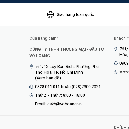
Giao hàng toàn quốc
Cửa hàng chính
Khách mu
761/
<Hotline: 0828.011.011 - (028)7300.2021 - VoHoang.vn
CÔNG TY TNHH THƯƠNG MẠI - ĐẦU TƯ
Hòa,
VÕ HOÀNG
0909
761/12 Lũy Bán Bích, Phường Phú
⭐⭐⭐
Thọ Hòa, TP. Hồ Chí Minh
(Xem bản đồ)
0828.011.011 hoặc (028)7300.2021
Thứ 2 - Thứ 7: 8:00 - 18:00
Email: cskh@vohoang.vn
CHÍNH 