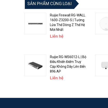
SẢN PHẨM CÙNG LOẠI
✪ Tiêu chuẩn chống sét 8KV
✪ Trọng lượng 4.2Kg
Ruijie Firewall RG-WALL
1600-Z3200-S | Tường
✪ Nguồn 100~240V
Lửa Thế Dòng Z Thế Hệ
Mới Nhất
✪ Hỗ trợ quạt tản nhiệt
Liên hệ
Ruijie RG-WS6012-L | Bộ
Điều Khiển Điểm Truy
Cập Không Dây Lên Đến
896 AP
Liên hệ