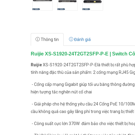
Thông tin
Đánh giá
Ruijie XS-S1920-24T2GT2SFP-P-E | Switch C
Ruijie
XS-S1920-24T2GT2SFP-P-Elà thiết bị rất phù hợ
tính năng đặc thù của sản phẩm: 2 cổng mạng RJ45 Gigab
- Cổng cấp mạng Gigabit giúp tối ưu băng thông đường tr
hiện tượng tắc nghẽn nút cổ chai
- Giải pháp cho hệ thống yêu cầu 24 Cổng PoE 10/100M
cầu không quá cao gây lãng phí trong việc trang bị thi
- Công suất cực lớn 370W đảm bảo cho việc thiết bị hoạ