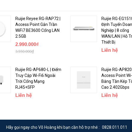
Ruijie Reyee RG-RAP72 |
Ruijie RG-EG151
Access Point Gắn Trần
Định Tuyến Doa
WiFi7 BE3600 Cổng LAN
Nghiệp | 8 cổng
2.5GB
WAN/LAN | Hỗ T
Thiết Bị
2.990.000₫
Liên hệ
3.550.000₫
Ruijie RG-AP680-L | Điểm
Ruijie RG-AP820-
Truy Cập Wi-Fi6 Ngoài
Access Point Wi-
Trời Cổng Mạng
Băng Tần Kép T
RJ45+SFP
Cao 2.402Gbps
Liên hệ
Liên hệ
Hãy gọi ngay cho Võ Hoàng khi bạn cần hỗ trợ nhé :
0828.011.011