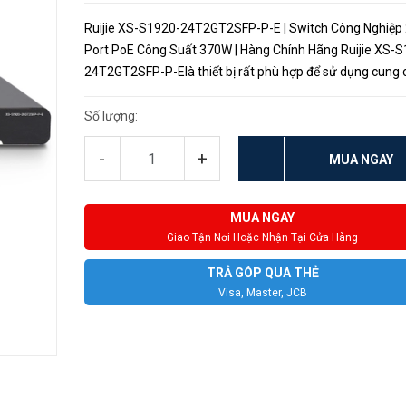
Ruijie XS-S1920-24T2GT2SFP-P-E | Switch Công Nghiệp
Port PoE Công Suất 370W | Hàng Chính Hãng Ruijie XS-
24T2GT2SFP-P-Elà thiết bị rất phù hợp để sử dụng cung 
mạng và điện năng cho các mô hình camera dựa trên các
năng đặc thù...
Số lượng:
-
+
MUA NGAY
MUA NGAY
Giao Tận Nơi Hoặc Nhận Tại Cửa Hàng
TRẢ GÓP QUA THẺ
Visa, Master, JCB