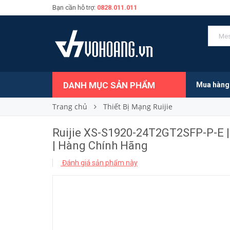
Bạn cần hỗ trợ:
0828.011.011
11.000.000₫
Giá bán:
DANH MỤC SẢN PHẨM
Mua hàng
Trang chủ
Thiết Bị Mạng Ruijie
Ruijie XS-S1920-24T2GT2SFP-P-E 
| Hàng Chính Hãng
Đánh giá sản phẩm này