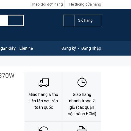
Theo dõi đơn hàng
Hệ thống cửa hàng
LIÊN HỆ ĐẶT HÀNG
Y
0828.011.011
Giỏ hàng
 gần đây
Liên hệ
Đăng ký
/
Đăng nhập
 370W
Giao hàng & thu
Giao hàng
tiền tận nơi trên
nhanh trong 2
toàn quốc
giờ (các quận
nội thành HCM)