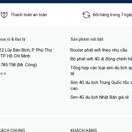
Thanh toán an toàn
Đổi hàng trong 7 ngà
a sỉ & Đại lý
Sản phẩm nổi bật
12 Lũy Bán Bích, P. Phú Thọ
Router phát wifi theo nhu cầu
>
 TP. Hồ Chí Minh
Bộ phát wifi 4G di động chính h
.785.758 (Mr. Công)
Tổng hợp các loại sim du lịch 
⭐⭐
tế
Sim 4G du lịch Trung Quốc tốc 
cao
Sim 4G du lịch Nhật Bản giá rẻ
SÁCH CHUNG
KHÁCH HÀNG