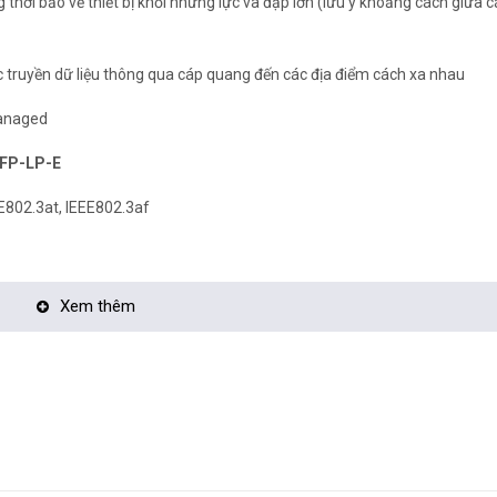
ng thời bảo về thiết bị khỏi những lực va đập lớn (lưu ý khoảng cách giữa c
c truyền dữ liệu thông qua cáp quang đến các địa điểm cách xa nhau
Managed
2SFP-LP-E
E802.3at, IEEE802.3af
Xem thêm