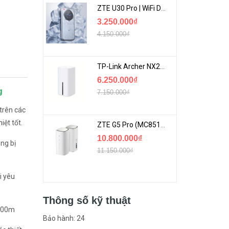
ZTE U30 Pro | WiFi Di Động 5G Tốc Độ Lên Đến 500Mbps, Màn Hình Cảm Ứng
3.250.000₫
4.150.000₫
TP-Link Archer NX200 | Bộ Phát WiFi Dùng Sim 5G Tốc Độ Cao Mới FullBox
6.250.000₫
g
7.150.000₫
trên các
ệt tốt.
ZTE G5 Pro (MC8512) | Router 5G WiFi7 Be7200 Hỗ Trợ Băng Tần 6Ghz Cực Mạnh
10.800.000₫
ng bị
11.150.000₫
i yêu
Thông số kỹ thuật
 100m
Bảo hành: 24