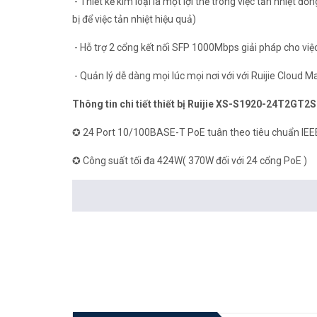
- Thiết kế kim loại là một lợi thế trong việc tản nhiệt đồ
bị để việc tản nhiệt hiệu quả)
- Hỗ trợ 2 cổng kết nối SFP 1000Mbps giải pháp cho việ
- Quản lý dễ dàng mọi lúc mọi nơi với với Ruijie Cloud 
Thông tin chi tiết thiết bị Ruijie XS-S1920-24T2GT
✪ 24 Port 10/100BASE-T PoE tuân theo tiêu chuẩn IEE
✪ Công suất tối đa 424W( 370W đối với 24 cổng PoE )
✪ 2 Port RJ45 10/100/1000BASE-T
✪ 2 Port SFP 1000Mbps
✪ Công suất chuyển đổi 12.8Gbps
✪ Bộ nhớ CPU 256MB
✪ Kích thước 440*292*43.6 mm