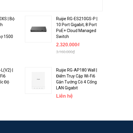
0XS | Bộ
Ruijie RG-ES210GS-P |
nh
10 Port Gigabit, 8 Port
PoE+ Cloud Managed
rợ 1500
Switch
2.320.000₫
3.160.000₫
L(V2) |
Ruijie RG-AP180 Wall |
Fi6
Điểm Truy Cập Wi-Fi6
ốc Độ
Gắn Tưởng Có 4 Cổng
LAN Gigabit
Liên hệ