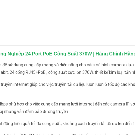
ông Nghiệp 24 Port PoE Công Suất 370W | Hàng Chính Hãn
p để sử dụng cung cấp mạng và điện năng cho các mô hình camera dựa 
it, 24 cổng RJ45+PoE , công suất cực lớn 370W, thiết kế kim loại tản nhi
uyền internet giúp cho việc truyền tải dữ liệu luôn luôn ở tốc độ cao khô
bps phù hợp cho việc cung cấp mạng lưới internet đến các camera IP vớ
ết bị nhưng vẫn đảm bảo đường truyền
t động hiểu quả tối đa công suất, khoảng cách truyển tải tối ưu lên đến