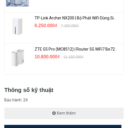
<Hotline: 0828.011.011 - (028)7300.2021 - VoHoang.vn>
TP-Link Archer NX200 | Bộ Phát WiFi Dùng Sim 5G Tốc Độ Cao Mới FullBox
6.250.000₫
7.150.000₫
ZTE G5 Pro (MC8512) | Router 5G WiFi7 Be7200 Hỗ Trợ Băng Tần 6Ghz Cực Mạnh
10.800.000₫
11.150.000₫
Thông số kỹ thuật
Bảo hành: 24
Xem thêm