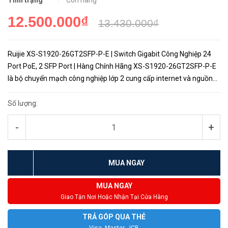
Tình trạng
Còn hàng
12.500.000₫
13.430.000₫
Ruijie XS-S1920-26GT2SFP-P-E | Switch Gigabit Công Nghiệp 24
Port PoE, 2 SFP Port | Hàng Chính Hãng XS-S1920-26GT2SFP-P-E
là bộ chuyển mạch công nghiệp lớp 2 cung cấp internet và nguồn
cho các thiết đầu cuối với tổng công suất lên đ...
Số lượng:
-
+
MUA NGAY
MUA NGAY
Giao Tận Nơi Hoặc Nhận Tại Cửa Hàng
TRẢ GÓP QUA THẺ