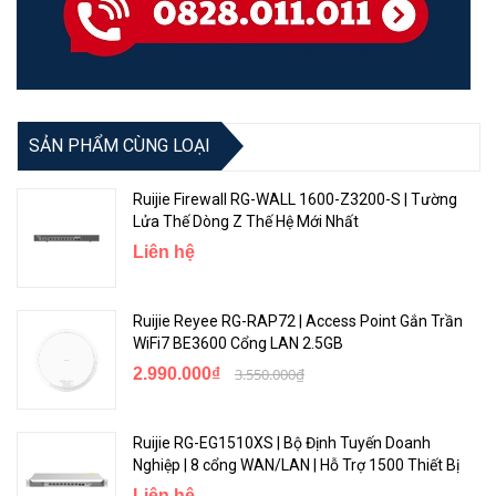
SẢN PHẨM CÙNG LOẠI
Ruijie Firewall RG-WALL 1600-Z3200-S | Tường
Lửa Thế Dòng Z Thế Hệ Mới Nhất
Liên hệ
Ruijie Reyee RG-RAP72 | Access Point Gắn Trần
WiFi7 BE3600 Cổng LAN 2.5GB
2.990.000₫
3.550.000₫
Ruijie RG-EG1510XS | Bộ Định Tuyến Doanh
Nghiệp | 8 cổng WAN/LAN | Hỗ Trợ 1500 Thiết Bị
Liên hệ