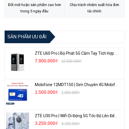
Đổi mới hoặc sản phẩm cao hơn
Chịu trách nhiệm xuất hóa đơn
✪ Kích thước 440*292*43.6 mm
trong 5 ngày đầu
tài chính
✪ Tiêu chuẩn chống sét 8KV
✪ Trọng lượng 4.2Kg
SẢN PHẨM ƯU ĐÃI
✪ Nguồn 100~240V
ZTE U60 Pro | Bộ Phát 5G Cầm Tay Tích Hợp Công Nghệ WiFi 7, Pin 10000mAh
✪ Hỗ trợ quạt tản nhiệt
7.900.000₫
10.500.000₫
Mobifone 12MDT150 | Sim Chuyên 4G Mobifone Dung Lượng Cao 500GB/Tháng Gói 1 Năm
1.500.000₫
1.550.000₫
ZTE U30 Pro | WiFi Di Động 5G Tốc Độ Lên Đến 500Mbps, Màn Hình Cảm Ứng
3.250.000₫
4.150.000₫