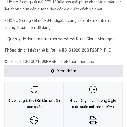
- Hỗ trợ 2 cổng kết nối SFP 1000Mbps giải pháp cho việc truyền dữ
liệu thông qua cáp quang đến các địa điểm cách xa nhau
- Hỗ trợ 2 cổng kết nối RJ45 Gigabit cung cấp internet nhanh
chóng, thuận tiện, dễ dàng
- Quản lý dễ dàng mọi lúc mọi nơi với với Ruijie Cloud Managed
Thông tin chi tiết thiết bị Ruijie XS-S1920-26GT2SFP-P-E
✪ 24 Port 10/100/1000BASE-T PoE tuân theo tiêu
IEEE802.3at, IEEE802.3af
chuẩn
Xem thêm
✪ Công suất tối đa 430W ( 370W đối với 24 cổng PoE )
✪ 2 Port RJ45 10/100/1000BASE-T
Giao hàng & thu tiền tận nơi trên
Giao hàng nhanh trong 2 giờ
✪ 2 Port SFP 1000Mbps
toàn quốc
(các quận nội thành HCM)
✪ Công suất chuyển đổi 56Gbps
✪ Bộ nhớ CPU 256MB