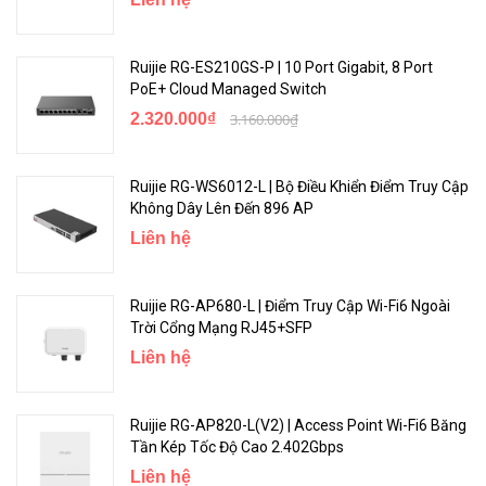
Ruijie RG-ES210GS-P | 10 Port Gigabit, 8 Port
PoE+ Cloud Managed Switch
2.320.000₫
3.160.000₫
Ruijie RG-WS6012-L | Bộ Điều Khiển Điểm Truy Cập
Không Dây Lên Đến 896 AP
Liên hệ
Ruijie RG-AP680-L | Điểm Truy Cập Wi-Fi6 Ngoài
Trời Cổng Mạng RJ45+SFP
Liên hệ
Ruijie RG-AP820-L(V2) | Access Point Wi-Fi6 Băng
Tần Kép Tốc Độ Cao 2.402Gbps
Liên hệ