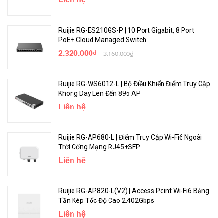
Ruijie RG-ES210GS-P | 10 Port Gigabit, 8 Port
PoE+ Cloud Managed Switch
2.320.000₫
3.160.000₫
Ruijie RG-WS6012-L | Bộ Điều Khiển Điểm Truy Cập
Không Dây Lên Đến 896 AP
Liên hệ
Ruijie RG-AP680-L | Điểm Truy Cập Wi-Fi6 Ngoài
Trời Cổng Mạng RJ45+SFP
Liên hệ
Ruijie RG-AP820-L(V2) | Access Point Wi-Fi6 Băng
Tần Kép Tốc Độ Cao 2.402Gbps
Liên hệ