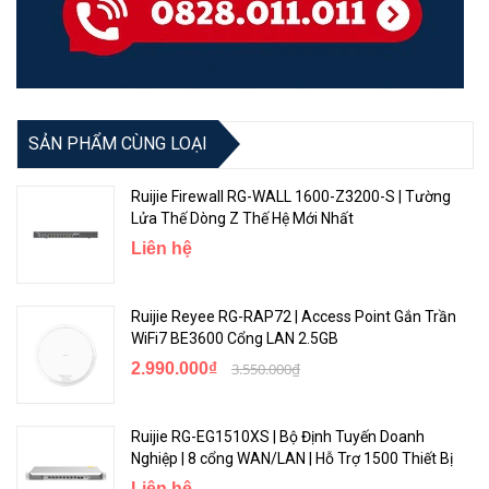
SẢN PHẨM CÙNG LOẠI
Ruijie Firewall RG-WALL 1600-Z3200-S | Tường
Lửa Thế Dòng Z Thế Hệ Mới Nhất
Liên hệ
Ruijie Reyee RG-RAP72 | Access Point Gắn Trần
WiFi7 BE3600 Cổng LAN 2.5GB
2.990.000₫
3.550.000₫
Ruijie RG-EG1510XS | Bộ Định Tuyến Doanh
Nghiệp | 8 cổng WAN/LAN | Hỗ Trợ 1500 Thiết Bị
Liên hệ