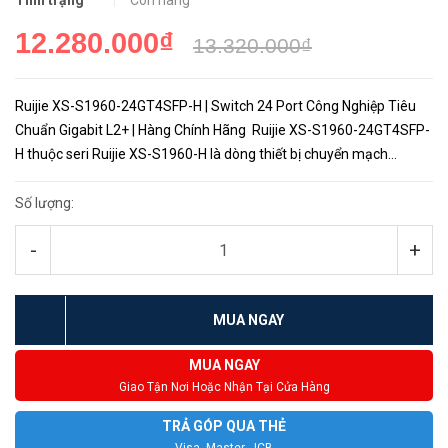
Tình trạng
Còn hàng
12.280.000₫
13.320.000₫
Ruijie XS-S1960-24GT4SFP-H | Switch 24 Port Công Nghiệp Tiêu
Chuẩn Gigabit L2+ | Hàng Chính Hãng Ruijie XS-S1960-24GT4SFP-
H thuộc seri Ruijie XS-S1960-H là dòng thiết bị chuyển mạch
Gigabit Ethernet có cấu hình cao cung cấp các tính năn...
Số lượng:
-
+
MUA NGAY
MUA NGAY
Giao Tận Nơi Hoặc Nhận Tại Cửa Hàng
TRẢ GÓP QUA THẺ