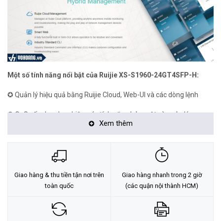
Một số tính năng nổi bật của Ruijie XS-S1960-24GT4SFP-H:
✪ Quản lý hiệu quả bằng Ruijie Cloud, Web-UI và các dòng lệnh
✪ QoS cấp doanh nghiệp, các tính năng bảo mật và quản lý
Xem thêm
✪ Các tính năng nâng cao của thiết bị chuyển mạch L2, L3
✪ Các tính năng bảo mật độc đáo như CPP và NFPP đảm bảo an
toàn mạng với các biện pháp truy cập thông minh
Giao hàng & thu tiền tận nơi trên
Giao hàng nhanh trong 2 giờ
✪ Các tính năng Smart + độc đáo cho mạng CCTV
toàn quốc
(các quận nội thành HCM)
Thông số kỹ thuật của Ruijie XS-S1960-24GT4SFP-H: