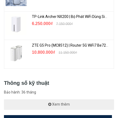
61000-4-6,EN 61000-4-8,EN 61000-4-11,EN 61000-3-2,EN 61000-
3-3
TP-Link Archer NX200 | Bộ Phát WiFi Dùng Sim 5G Tốc Độ Cao Mới FullBox
6.250.000₫
7.150.000₫
ZTE G5 Pro (MC8512) | Router 5G WiFi7 Be7200 Hỗ Trợ Băng Tần 6Ghz Cực Mạnh
10.800.000₫
11.150.000₫
Kịch bản ứng dụng: Văn phòng SME
Thông số kỹ thuật
Bảo hành: 36 tháng
Xem thêm