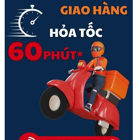
Kịch bản ứng dụng: ELV & Giám sát giám sát
<Hotline: 0828.011.011 - (028)7300.2021 - VoHoang.vn>