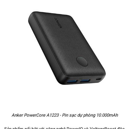
Anker PowerCore A1223 - Pin sạc dự phòng 10.000mAh
Sản phẩm nổi bật với công nghệ PowerIQ và VoltageBoost độc