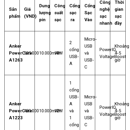
Công
Thời
Dung
Công
Cổng
Cổng
Sản
Giá
nghệ
gian
lượng
suất
sạc
Sạc
phẩm
(VND)
sạc
sạc
pin
sạc
ra
Vào
nhanh
đầy
Micro-
2
Anker
USB
Khoảng
cổng
PowerIQ,
PowerCore
585.000
10.000mAh
18W
và
4-5
USB-
VoltageBoost
A1263
USB-
giờ
A
C
1
cổng
USB-
Micro-
Anker
A
USB
Khoảng
PowerIQ,
PowerCore
480.000
10.000mAh
12W
và
và
4-5
VoltageBoost
A1223
1
USB-
giờ
cổng
C