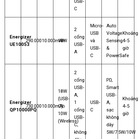
USB-
C
Micro-
Auto
2
USB
Voltage
Khoảng
Energizer
cổng
290.000
10.000mAh
18W
và
Sensing
4-5
UE10053
USB-
USB-
&
giờ
A
C
PowerSafe
2
cổng
PD,
USB-
Smart
18W
A,
USB-
(USB-
Khoảng
Energizer
1
USB-
A,
730.000
10.000mAh
C),
4-5
QP10000PQ
cổng
C
sạc
10W
giờ
USB-
không
(Wireless)
C,
dây
không
5W/7.5W/10W