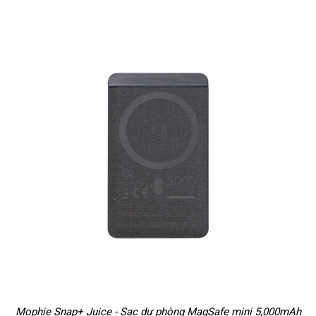
Mophie Snap+ Juice - Sạc dự phòng MagSafe mini 5,000mAh