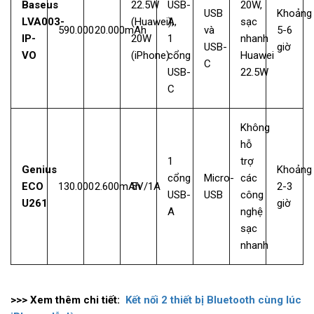
Baseus
22.5W
USB-
20W,
USB
Khoảng
LVA003-
(Huawei),
A,
sạc
590.000
20.000mAh
và
5-6
IP-
20W
1
nhanh
USB-
giờ
VO
(iPhone)
cổng
Huawei
C
USB-
22.5W
C
Không
hỗ
1
trợ
Genius
Khoảng
cổng
Micro-
các
ECO
130.000
2.600mAh
5V/1A
2-3
USB-
USB
công
U261
giờ
A
nghệ
sạc
nhanh
>>> Xem thêm chi tiết:
Kết nối 2 thiết bị Bluetooth cùng lúc