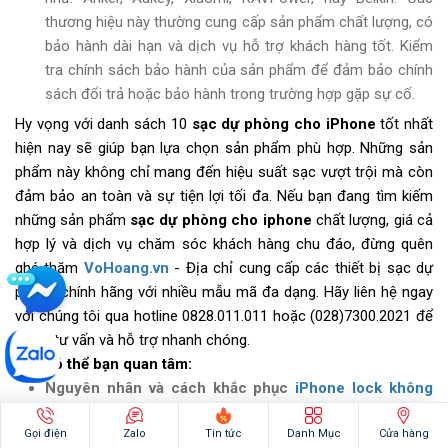
thương hiệu này thường cung cấp sản phẩm chất lượng, có
bảo hành dài hạn và dịch vụ hỗ trợ khách hàng tốt. Kiểm
tra chính sách bảo hành của sản phẩm để đảm bảo chính
sách đổi trả hoặc bảo hành trong trường hợp gặp sự cố.
Hy vọng với danh sách 10
sạc dự phòng cho iPhone
tốt nhất
hiện nay sẽ giúp bạn lựa chọn sản phẩm phù hợp. Những sản
phẩm này không chỉ mang đến hiệu suất sạc vượt trội mà còn
đảm bảo an toàn và sự tiện lợi tối đa. Nếu bạn đang tìm kiếm
những sản phẩm
sạc dự phòng cho iphone
chất lượng, giá cả
hợp lý và dịch vụ chăm sóc khách hàng chu đáo, đừng quên
ghé thăm
VoHoang.vn
- Địa chỉ cung cấp các thiết bị sạc dự
phòng chính hãng với nhiều mẫu mã đa dạng. Hãy liên hệ ngay
với chúng tôi qua hotline 0828.011.011 hoặc (028)7300.2021 để
được tư vấn và hỗ trợ nhanh chóng.
>>> Có thể bạn quan tâm:
Nguyên nhân và cách khắc phục
iPhone lock không
nhận SIM
Gọi điện
Zalo
Tin tức
Danh Mục
Cửa hàng
Bộ phát sóng 4G TP-Link
tốc độ cao, kết nối mượt mà