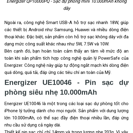
Energizer QP10000PQ - Sạc dự phòng mini 10.000mAh không
dây
Ngoài ra, công nghệ Smart USB-A hỗ trợ sạc nhanh 18W, giúp
các thiết bị Android như Samsung, Huawei và nhiều dòng điện
thoại khác. Đặc biệt, sản phẩm còn hỗ trợ sạc không dây với đa
dạng mức công suất khác nhau như 5W, 7.5W và 10W.
Bên cạnh đó, bạn hoàn toàn cảm thấy an tâm về mức độ an
toàn khi sản phẩm tích hợp công nghệ quản lý PowerSafe của
Energizer. Công nghệ này giúp tự động ngắt mạch khi dòng điện
quá dòng, quá tải, đáp ứng các tiêu chí an toàn của Mỹ.
Energizer UE10046 - Pin sạc dự
phòng siêu nhẹ 10.000mAh
Energizer UE10046 là một trong các loại sạc dự phòng tốt cho
iPhone lý tưởng dành cho mọi người. Sản phẩm với dung lượng
lớn 10.000mAh, có thể sạc đầy điện thoại nhiều lần, đáp ứng
nhu cầu sử dụng cả ngày dài.
Thiết kế pin sạc chỉ chỉ 14mm và trọng lượng nhẹ 203g. Vì vậy,