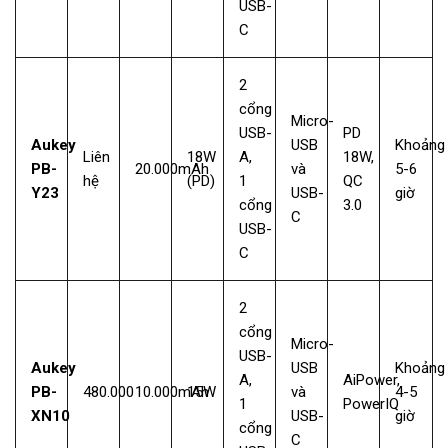
USB-
C
2
cổng
Micro-
USB-
PD
Aukey
USB
Khoảng
Liên
18W
A,
18W,
PB-
20.000mAh
và
5-6
hệ
(PD)
1
QC
Y23
USB-
giờ
cổng
3.0
C
USB-
C
2
cổng
Micro-
USB-
Aukey
USB
Khoảng
A,
AiPower,
PB-
480.000
10.000mAh
15W
và
4-5
1
PowerIQ
XN10
USB-
giờ
cổng
C