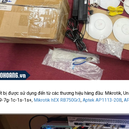
ết bị được sử dụng đến từ các thương hiệu hàng đầu: Mikrotik, UniF
9-7g-1c-1s-1s+,
Mikrotik hEX RB750Gr3
,
Aptek AP1113-20B
,
AP