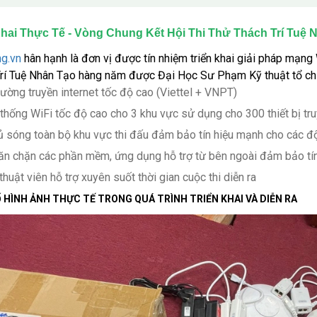
Khai Thực Tế - Vòng Chung Kết Hội Thi Thử Thách Trí Tu
g.vn
hân hạnh là đơn vị được tín nhiệm triển khai giải pháp mạng
rí Tuệ Nhân Tạo hàng năm được Đại Học Sư Phạm Kỹ thuật tổ ch
ường truyền internet tốc độ cao (Viettel + VNPT)
thống WiFi tốc độ cao cho 3 khu vực sử dụng cho 300 thiết bị tr
 sóng toàn bộ khu vực thi đấu đảm bảo tín hiệu mạnh cho các đ
n chặn các phần mềm, ứng dụng hỗ trợ từ bên ngoài đảm bảo tính
thuật viên hỗ trợ xuyên suốt thời gian cuộc thi diễn ra
 HÌNH ẢNH THỰC TẾ TRONG QUÁ TRÌNH TRIỂN KHAI VÀ DIỄN RA