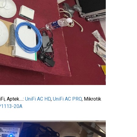
i, Aptek....:
UniFi AC HD
,
UniFi AC PRO
, Mikrotik
1113-20A