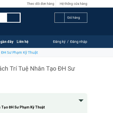
Theo dõi đơn hàng
Hệ thống cửa hàng
Giỏ hàng
 gần đây
Liên hệ
Đăng ký
/
Đăng nhập
ạo ĐH Sư Phạm Kỹ Thuật
hách Trí Tuệ Nhân Tạo ĐH Sư
ân Tạo ĐH Sư Phạm Kỹ Thuật