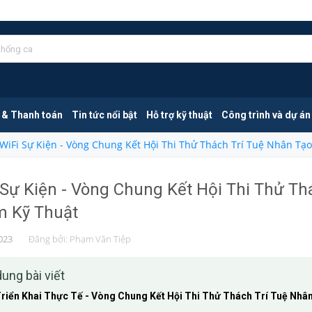
 & Thanh toán
Tin tức nổi bật
Hỗ trợ kỹ thuật
Công trình và dự án
WiFi Sự Kiện - Vòng Chung Kết Hội Thi Thử Thách Trí Tuệ Nhân T
 Sự Kiện - Vòng Chung Kết Hội Thi Thử T
 Kỹ Thuật
023
Đăng bởi:
Phạm Văn Tiệp
dung bài viết
riển Khai Thực Tế - Vòng Chung Kết Hội Thi Thử Thách Trí Tuệ Nh