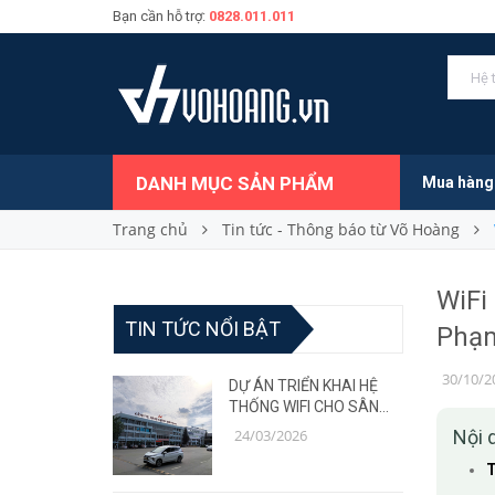
Bạn cần hỗ trợ:
0828.011.011
DANH MỤC SẢN PHẨM
Mua hàng
Trang chủ
Tin tức - Thông báo từ Võ Hoàng
WiFi
TIN TỨC NỔI BẬT
Phạm
30/10/2
DỰ ÁN TRIỂN KHAI HỆ
THỐNG WIFI CHO SÂN
BAY – GIẢI PHÁP MẠNG
24/03/2026
Nội 
ỔN ĐỊNH, CHỊU TẢI CAO
T