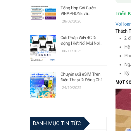
Tổng Hợp Gói Cước
Triển 
VINAPHONE và
MOBIFONE Giá Ưu Đãi
28/02/2026
VoHoan
Năm 2026
Thách T
2 đ
Giải Pháp WiFi 4G Di
Động | Kết Nối Mọi Nơi
Hệ 
Cùng Router TP-Link MR
06/11/2025
Series
Phủ
Ngă
Kỹ 
Chuyển Đổi eSIM Trên
Điện Thoại Di Động Chỉ
MỘT SỐ
Trong 5 Phút | Giải Pháp
24/10/2025
Tiện Lợi Cùng Võ Hoàng
DANH MỤC TIN TỨC