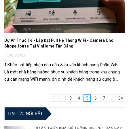
Dự Án Thực Tế - Lắp Đặt Full Hệ Thống WiFi - Camera Cho
ShopeHouse Tại VinHome Tân Cảng
17/03/2025
1.Khảo sát tiếp nhận nhu cầu & tư vấn khách hàng Phần WiFi:
Là một nhà hàng nướng phục vụ khách hàng trong khu chung
cư cần mạng WiFi mạnh, ổn định để khách hàng sử dụng &
review quán. Khu ...
1
...
3
4
5
6
7
...
64
TIN TỨC NỔI BẬT
DỰ ÁN TRIỂN KHAI HỆ THỐNG WIFI CHO SÂN BAY