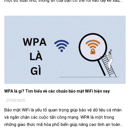
một sơ suất nhỏ, thông tin của bạn có thể rơi vào tay kẻ xấu,
gây tổn thấ...
WPA là gì? Tìm hiểu về các chuẩn bảo mật WiFi hiện nay
27/03/2025
Bảo mật WiFi là yếu tố quan trọng giúp bảo vệ dữ liệu cá nhân
và ngăn chặn các cuộc tấn công mạng. WPA là một trong
những giao thức mã hóa phổ biến giúp nâng cao tính an toàn