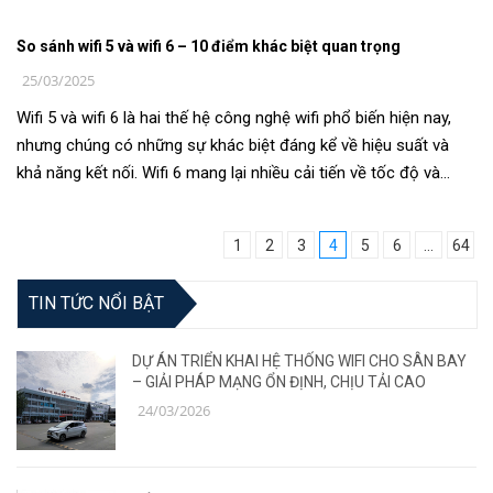
So sánh wifi 5 và wifi 6 – 10 điểm khác biệt quan trọng
25/03/2025
Wifi 5 và wifi 6 là hai thế hệ công nghệ wifi phổ biến hiện nay,
nhưng chúng có những sự khác biệt đáng kể về hiệu suất và
khả năng kết nối. Wifi 6 mang lại nhiều cải tiến về tốc độ và
phạm vi...
1
2
3
4
5
6
...
64
TIN TỨC NỔI BẬT
DỰ ÁN TRIỂN KHAI HỆ THỐNG WIFI CHO SÂN BAY
– GIẢI PHÁP MẠNG ỔN ĐỊNH, CHỊU TẢI CAO
24/03/2026