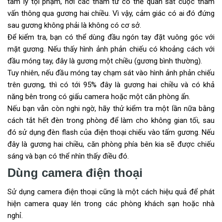
tâm lý tội phạm, nơi các thám tử có thể quan sát cuộc thẩm
vấn thông qua gương hai chiều. Vì vậy, cảm giác có ai đó đứng
sau gương không phải là không có cơ sở.
Để kiểm tra, bạn có thể dùng đầu ngón tay đặt vuông góc với
mặt gương. Nếu thấy hình ảnh phản chiếu có khoảng cách với
đầu móng tay, đây là gương một chiều (gương bình thường).
Tuy nhiên, nếu đầu móng tay chạm sát vào hình ảnh phản chiếu
trên gương, thì có tới 95% đây là gương hai chiều và có khả
năng bên trong có giấu camera hoặc một căn phòng ẩn.
Nếu bạn vẫn còn nghi ngờ, hãy thử kiểm tra một lần nữa bằng
cách tắt hết đèn trong phòng để làm cho không gian tối, sau
đó sử dụng đèn flash của điện thoại chiếu vào tấm gương. Nếu
đây là gương hai chiều, căn phòng phía bên kia sẽ được chiếu
sáng và bạn có thể nhìn thấy điều đó.
Dùng camera điện thoại
Sử dụng camera điện thoại cũng là một cách hiệu quả để phát
hiện camera quay lén trong các phòng khách sạn hoặc nhà
nghỉ.