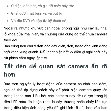
Ổ điện, đèn bàn, và giá đỡ máy sấy tóc.
Ghế, dưới mặt bàn, kệ, và bút bi.
Vỏ đĩa DVD và hộp tivi kỹ thuật số.
Ngoài ra, những khu vực bên ngoài phòng ngủ, như cây lau nhà,
lỗ khóa cửa, mái hiên, và chuông cửa cũng có thể chứa camera
theo dõi.
Bạn cũng nên chú ý đến các dây điện, đèn, hoặc ống kính đáng
ngờ khác xung quanh. Nếu phát hiện bất kỳ điều gì nghi ngờ, hãy
rút phích cắm ngay lập tức.
Tắt đèn để quan sát camera ẩn rõ
hơn
Dựa trên nguyên lý hoạt động của camera an ninh ban đêm,
bạn có thể áp dụng cách này để phát hiện camera quay lén
trong khách sạn. Hầu hết các camera này đều được trang bị
đèn LED màu đỏ hoặc xanh lá cây, thường nhấp nháy liên tục
trong điều kiện ánh sáng yếu để ghi hình rõ nét hơn vào ban