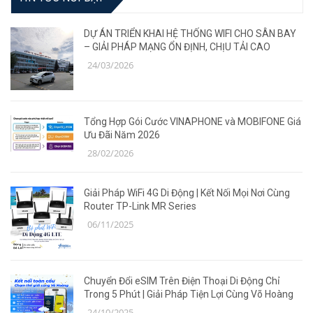
DỰ ÁN TRIỂN KHAI HỆ THỐNG WIFI CHO SÂN BAY
– GIẢI PHÁP MẠNG ỔN ĐỊNH, CHỊU TẢI CAO
24/03/2026
Tổng Hợp Gói Cước VINAPHONE và MOBIFONE Giá
Ưu Đãi Năm 2026
28/02/2026
Giải Pháp WiFi 4G Di Động | Kết Nối Mọi Nơi Cùng
Router TP-Link MR Series
06/11/2025
Chuyển Đổi eSIM Trên Điện Thoại Di Động Chỉ
Trong 5 Phút | Giải Pháp Tiện Lợi Cùng Võ Hoàng
24/10/2025