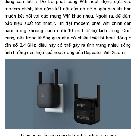
dùng cần lưu ý. Do bộ phát sóng Wifi hoạt động dựa vào
modem chính, khả năng kết nối của nó sẽ bị giới hạn khi bạn
muốn kết nối với các mạng Wifi khác nhau. Ngoài ra, để đảm
bảo hiệu suất tốt nhất, vị trí đặt modem phát Wifi chính cần
nằm trong khoảng cách dưới 10 mét từ bộ kích sóng. Cuối
cùng, nếu trong không gian nhà có nhiều thiết bị hoạt động ở
tần số 2,4 GHz, điều này có thể gây ra tình trạng nhiễu sóng,
ảnh hưởng đến hiệu quả hoạt động của Repeater Wifi Xiaomi.
Tổng quan về cách cài đặt router wifi xiaomi pro