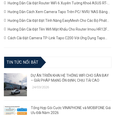
Hướng Dẫn Cài Đặt Router WiFi 6 Xuyên Tường Khoẻ ASUS RT-
AX1800HP Mới Nhất
(22/06/2024)
Hướng Dẫn Cách Xem Camera Tapo Trên PC/ NVR/ NAS Bằng
Giao Thức RTSP
(24/05/2024)
Hướng Dẫn Cài Đặt Đặt Tính Năng EasyMesh Cho Các Bộ Phát
WiFi TP-LINK
(19/12/2023)
Hướng Dẫn Cài Đặt Tên Wifi Mật Khẩu Cho Router Imou HR12F
Mới Nhất
(02/11/2023)
Cách Cài Đặt Camera TP-Link Tapo C200 Với Ứng Dụng Tapo
(22/06/2023)
TIN TỨC NỔI BẬT
DỰ ÁN TRIỂN KHAI HỆ THỐNG WIFI CHO SÂN BAY
– GIẢI PHÁP MẠNG ỔN ĐỊNH, CHỊU TẢI CAO
24/03/2026
Tổng Hợp Gói Cước VINAPHONE và MOBIFONE Giá
Ưu Đãi Năm 2026