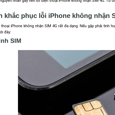
nguyên nhân gây nên lỗi điện thoại iPhone không nhận SIM 4G. Từ 
h khắc phục lỗi iPhone không nhận 
n thoại iPhone không nhận SIM 4G rất đa dạng. Nếu gặp phải tình 
ới đây:
inh SIM