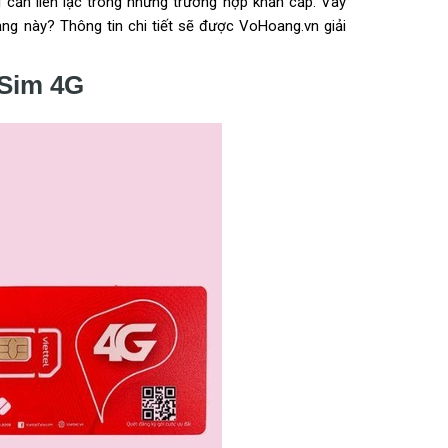
 cần liên lạc trong những trường hợp khẩn cấp. Vây
ạng này? Thông tin chi tiết sẽ được VoHoang.vn giải
 Sim 4G