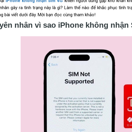
oại
iPhone không nhận sim 4G
khiến người dùng gặp khó khăn khi
nhân gây ra tình trạng này là gì? Làm thế nào để khắc phục tình tr
ng bài viết dưới đây. Mời bạn đọc cùng tham khảo!
yên nhân vì sao iPhone không nhận