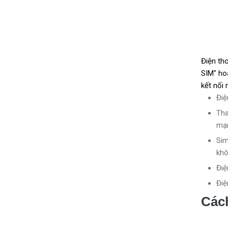
Điện th
SIM" ho
kết nối
Điệ
Tha
mạn
Sim
khô
Điệ
Điệ
Cách