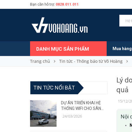
Bạn cần hỗ trợ:
0828.011.011
DANH MỤC SẢN PHẨM
Mua hàng
Trang chủ
Tin tức - Thông báo từ Võ Hoàng
Lý d
TIN TỨC NỔI BẬT
quả
15/12/2
DỰ ÁN TRIỂN KHAI HỆ
THỐNG WIFI CHO SÂN
BAY – GIẢI PHÁP MẠNG
24/03/2026
Nội 
ỔN ĐỊNH, CHỊU TẢI CAO
N