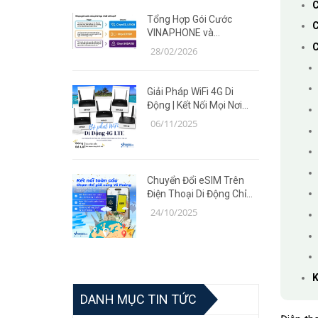
C
Tổng Hợp Gói Cước
C
VINAPHONE và
MOBIFONE Giá Ưu Đãi
C
28/02/2026
Năm 2026
Giải Pháp WiFi 4G Di
Động | Kết Nối Mọi Nơi
Cùng Router TP-Link MR
06/11/2025
Series
Chuyển Đổi eSIM Trên
Điện Thoại Di Động Chỉ
Trong 5 Phút | Giải Pháp
24/10/2025
Tiện Lợi Cùng Võ Hoàng
K
DANH MỤC TIN TỨC