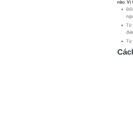
nào. Vị 
Đối
ngu
Từ 
điệ
Từ 
Các