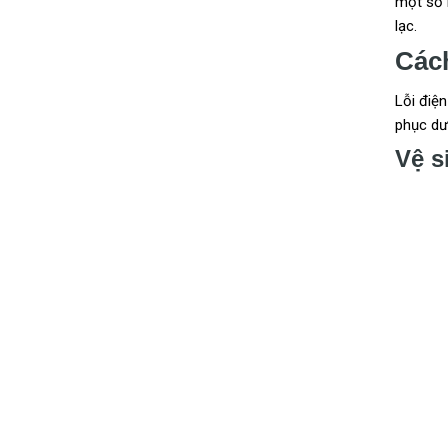
một số 
lạc.
Các
Lỗi điệ
phục dư
Vệ s