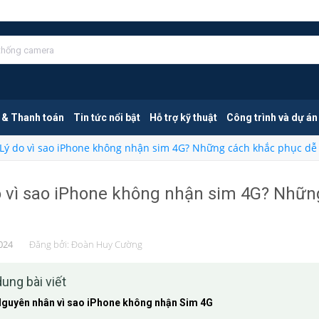
 & Thanh toán
Tin tức nổi bật
Hỗ trợ kỹ thuật
Công trình và dự án
Lý do vì sao iPhone không nhận sim 4G? Những cách khắc phục dễ
o vì sao iPhone không nhận sim 4G? Nhữn
024
Đăng bởi:
Đoàn Huy Cường
dung bài viết
guyên nhân vì sao iPhone không nhận Sim 4G