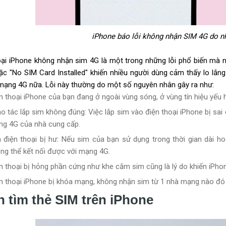
iPhone báo lỗi không nhận SIM 4G do n
oại iPhone không nhận sim 4G là một trong những lỗi phổ biến mà nh
ặc "No SIM Card Installed" khiến nhiều người dùng cảm thấy lo lắn
 mạng 4G nữa. Lỗi này thường do một số nguyên nhân gây ra như:
n thoại iPhone của bạn đang ở ngoài vùng sóng, ở vùng tín hiệu yếu 
o tác lắp sim không đúng: Việc lắp sim vào điện thoại iPhone bị sai
g 4G của nhà cung cấp.
 điện thoại bị hư: Nếu sim của bạn sử dụng trong thời gian dài ho
ng thể kết nối được với mạng 4G.
n thoại bị hỏng phần cứng như khe cắm sim cũng là lý do khiến iPho
n thoại iPhone bị khóa mạng, không nhận sim từ 1 nhà mạng nào đó 
 tìm thẻ SIM trên iPhone