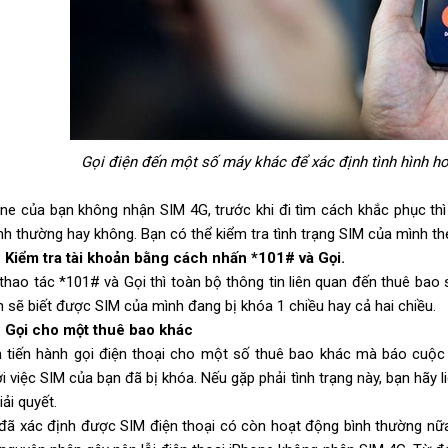
Gọi điện đến một số máy khác để xác định tình hình h
one của bạn không nhận SIM 4G, trước khi đi tìm cách khắc phục th
nh thường hay không. Bạn có thể kiểm tra tình trạng SIM của mình th
 Kiểm tra tài khoản bằng cách nhấn *101# và Gọi.
 thao tác *101# và Gọi thì toàn bộ thông tin liên quan đến thuê bao
n sẽ biết được SIM của mình đang bị khóa 1 chiều hay cả hai chiều.
 Gọi cho một thuê bao khác
 tiến hành gọi điện thoại cho một số thuê bao khác mà báo cuộc 
i việc SIM của bạn đã bị khóa. Nếu gặp phải tình trạng này, bạn hãy
iải quyết.
 đã xác định được SIM điện thoại có còn hoạt động bình thường nữ