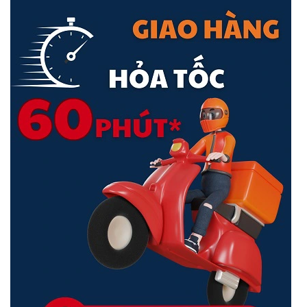
Bảo vệ chống sét lan truyền Đảm bảo tính ổn định của sản phẩm
Khả năng chống sét lan truyền 6KV của cổng giúp giảm khả năng bị
hỏng do sóng tăng và cải thiện độ ổn định mạng của khách hàng.
MANET cho các công tắc cho phép quản lý dự án một bước
RG-NBS5100
có thể tự động lấy địa chỉ IP từ cổng và kết nối với
mạng bên ngoài mà không cần cấu hình. Nó cũng hỗ trợ MANET
cho thiết bị chuyển mạch. Người dùng có thể quét mã QR của bất
kỳ công tắc nào trong mạng bằng ứng dụng Ruijie Cloud để tự
động thêm tất cả các công tắc trong mạng vào dự án.
Người dùng có thể quét mã QR của bất kỳ công tắc nào trong
mạng bằng ứng dụng Ruijie Cloud để tự động thêm tất cả các công
tắc trong mạng vào dự án.
Nhiều chính sách bảo vệ hệ thống mạng của bạn
Ruijie hỗ trợ thiết bị có thể cảnh báo khi xuất hiện dấu hiệu tấn công