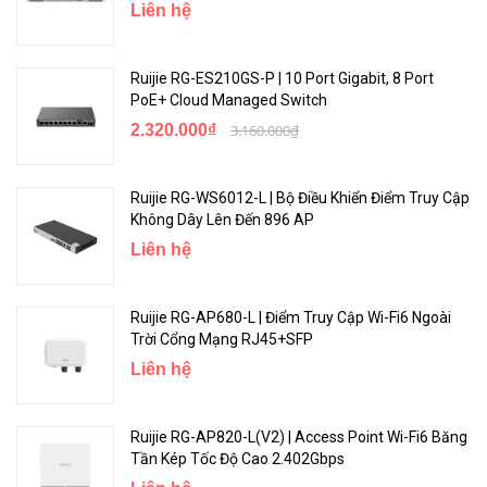
Liên hệ
dùng có thể xem trạng thái mạng, sửa đổi cấu hình và khắc phục
sự cố tại nhà.
Ruijie RG-ES210GS-P | 10 Port Gigabit, 8 Port
PoE+ Cloud Managed Switch
2.320.000₫
3.160.000₫
Ruijie RG-WS6012-L | Bộ Điều Khiển Điểm Truy Cập
Không Dây Lên Đến 896 AP
Liên hệ
Ruijie RG-AP680-L | Điểm Truy Cập Wi-Fi6 Ngoài
Thông số kỹ thuật của sản phẩm :
Trời Cổng Mạng RJ45+SFP
Liên hệ
Layer 2+ Smart Managed Switch 24 Cổng
10/100/1000BASE-T.
Ruijie RG-AP820-L(V2) | Access Point Wi-Fi6 Băng
24 cổng 10/100/1000BASE-T.
Tần Kép Tốc Độ Cao 2.402Gbps
4 cổng SFP+ 10Gbps BASE-X.