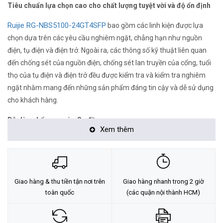
Tiêu chuẩn lựa chọn cao cho chất lượng tuyệt vời và độ ổn định
Ruijie RG-NBS5100-24GT4SFP
bao gồm các linh kiện được lựa
chọn dựa trên các yêu cầu nghiêm ngặt, chẳng hạn như nguồn
điện, tụ điện và điện trở. Ngoài ra, các thông số kỹ thuật liên quan
đến chống sét của nguồn điện, chống sét lan truyền của cổng, tuổi
thọ của tụ điện và điện trở đều được kiểm tra và kiểm tra nghiêm
ngặt nhằm mang đến những sản phẩm đáng tin cậy và dễ sử dụng
cho khách hàng.
Dễ dàng bổ sung vào Sơ đồ mạng
Xem thêm
Nếu có sẵn nền tảng quản lý Ruijie Cloud, bạn có thể thêm
Ruijie
RG-NBS5100-24GT4SFP
vào Sơ đồ mạng theo cách thủ công hoặc
bằng cách quét mã QR, để tạo ra sơ đồ mạng hoàn chỉnh một cách
thuận tiện.
Giao hàng & thu tiền tận nơi trên
Giao hàng nhanh trong 2 giờ
toàn quốc
(các quận nội thành HCM)