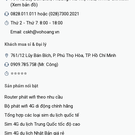
(Xem bản đồ)
<Hotline: 0828.011.011 - (028)7300.2021 - VoHoang.vn>
0828.011.011 hoặc (028)7300.2021
Thứ 2 - Thứ 7: 8:00 - 18:00
Email: cskh@vohoang.vn
Khách mua sỉ & Đại lý
761/12 Lũy Bán Bích, P. Phú Thọ Hòa, TP. Hồ Chí Minh
0909.785.758 (Mr. Công)
⭐⭐⭐⭐⭐
Sản phẩm nổi bật
Router phát wifi theo nhu cầu
Bộ phát wifi 4G di động chính hãng
Tổng hợp các loại sim du lịch quốc tế
Sim 4G du lịch Trung Quốc tốc độ cao
Sim 4G du lịch Nhật Bản giá rẻ