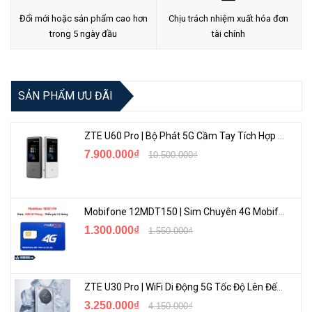
Đổi mới hoặc sản phẩm cao hơn
Chịu trách nhiệm xuất hóa đơn
trong 5 ngày đầu
tài chính
SẢN PHẨM ƯU ĐÃI
Bộ phận VLAN linh hoạt
ZTE U60 Pro | Bộ Phát 5G Cầm Tay Tích Hợp Công Nghệ WiFi 7, Pin 10000mAh
Trong mạng văn phòng, để cách ly truy cập mạng giữa các phòng
7.900.000₫
10.500.000₫
ban tránh PC bị nhiễm virus ảnh hưởng đến toàn mạng, người ta
thường chia mạng nội bộ thành các VLAN theo phòng ban, tầng,…
để cách ly miền phát sóng và cải thiện tính ổn định của mạng.
Mobifone 12MDT150 | Sim Chuyên 4G Mobifone Dung Lượng Cao 500GB/Tháng Gói 1 Năm
1.300.000₫
1.550.000₫
ZTE U30 Pro | WiFi Di Động 5G Tốc Độ Lên Đến 500Mbps, Màn Hình Cảm Ứng
3.250.000₫
4.150.000₫