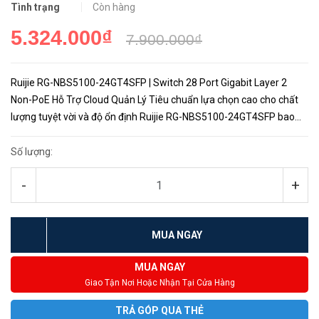
Tình trạng
Còn hàng
5.324.000₫
7.900.000₫
Ruijie RG-NBS5100-24GT4SFP | Switch 28 Port Gigabit Layer 2
Non-PoE Hỗ Trợ Cloud Quản Lý Tiêu chuẩn lựa chọn cao cho chất
lượng tuyệt vời và độ ổn định Ruijie RG-NBS5100-24GT4SFP bao
gồm các linh kiện được lựa chọn dựa trên các yêu...
Số lượng:
-
+
MUA NGAY
MUA NGAY
Giao Tận Nơi Hoặc Nhận Tại Cửa Hàng
TRẢ GÓP QUA THẺ