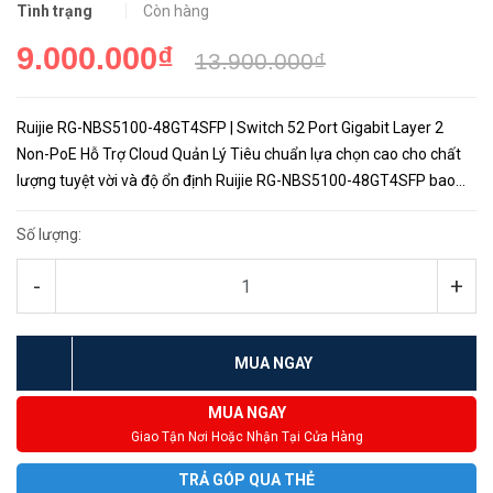
Tình trạng
Còn hàng
9.000.000₫
13.900.000₫
Ruijie RG-NBS5100-48GT4SFP | Switch 52 Port Gigabit Layer 2
Non-PoE Hỗ Trợ Cloud Quản Lý Tiêu chuẩn lựa chọn cao cho chất
lượng tuyệt vời và độ ổn định Ruijie RG-NBS5100-48GT4SFP bao
gồm các linh kiện được lựa chọn dựa trên các yêu...
Số lượng:
-
+
MUA NGAY
MUA NGAY
Giao Tận Nơi Hoặc Nhận Tại Cửa Hàng
TRẢ GÓP QUA THẺ