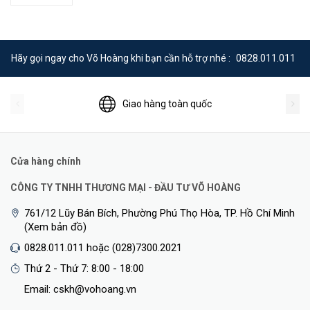
Tốc độ chuyển mạch: 336Gbps, 87Mpps.
MAC: 16K, VLAN: 4094.
Tính năng Layer 2: port mirroring, loop protection, cable
Hãy gọi ngay cho Võ Hoàng khi bạn cần hỗ trợ nhé :
0828.011.011
detection.
Tính năng Layer 3: Static routing, QoS, Aggregation port,
Giao hàng toàn quốc
DHCP server,…
Tính năng bảo mật: broadcast storm suppression, port speed
limit, port isolation.
Cửa hàng chính
Dễ dàng quản lý và cấu hình qua Ruijie cloud.
CÔNG TY TNHH THƯƠNG MẠI - ĐẦU TƯ VÕ HOÀNG
Tích hợp Web management.
761/12 Lũy Bán Bích, Phường Phú Thọ Hòa, TP. Hồ Chí Minh
Hỗ trợ IEEE802.1Q VLAN, bảo mật giữa các nhóm thiết bị.
(Xem bản đồ)
Nguồn AC 100~240V, 50/60Hz.
0828.011.011 hoặc (028)7300.2021
Kích thước: 440×267.5×43.6mm.
Thứ 2 - Thứ 7: 8:00 - 18:00
Nhiệt độ hoạt động: 0°C~50°C.
Email: cskh@vohoang.vn
Xuất xứ: Trung Quốc.