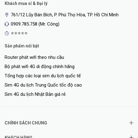
Khách mua sỉ & Đại lý
<Hotline: 0828.011.011 - (028)7300.2021 - VoHoang.vn>
761/12 Lũy Bán Bích, P. Phú Thọ Hòa, TP. Hồ Chí Minh
Bảo hành
0909.785.758 (Mr. Công)
Bảo hành: 60 tháng
⭐⭐⭐⭐⭐
Sản phẩm nổi bật
Router phát wifi theo nhu cầu
Bộ phát wifi 4G di động chính hãng
Tổng hợp các loại sim du lịch quốc tế
Sim 4G du lịch Trung Quốc tốc độ cao
Sim 4G du lịch Nhật Bản giá rẻ
CHÍNH SÁCH CHUNG
KHÁCH HÀNG