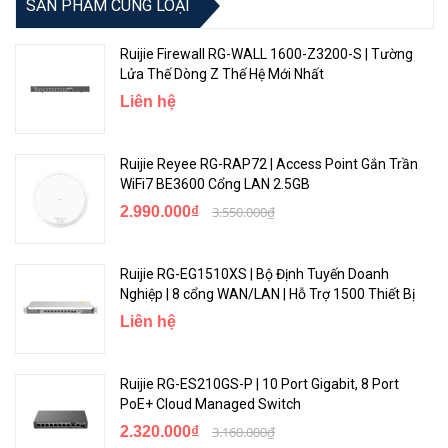
SẢN PHẨM CÙNG LOẠI
hay không an toàn về an ninh mạng có thể ảnh hưởng đến hệ thống
mạng của bạn, qua đó phát ra thông báo cảnh báo lẫn cô lập thiết
Ruijie Firewall RG-WALL 1600-Z3200-S | Tường
bị ra khỏi hệ thống mạng của bạn để phòng chống tấn công hệ
Lửa Thế Dòng Z Thế Hệ Mới Nhất
thống mạng của bạn.
Liên hệ
Ruijie Reyee RG-RAP72 | Access Point Gắn Trần
WiFi7 BE3600 Cổng LAN 2.5GB
2.990.000₫
3.550.000₫
Ruijie RG-EG1510XS | Bộ Định Tuyến Doanh
Nghiệp | 8 cổng WAN/LAN | Hỗ Trợ 1500 Thiết Bị
Liên hệ
Ứng dụng đám mây Ruijie / Quản lý từ xa nền tảng đám mây
Ruijie
Ruijie RG-ES210GS-P | 10 Port Gigabit, 8 Port
PoE+ Cloud Managed Switch
RG-NBS5100 không chỉ hỗ trợ quản lý giao diện web mà còn hỗ trợ
2.320.000₫
3.160.000₫
ứng dụng Ruijie Cloud và quản lý từ xa nền tảng Ruijie Cloud. Người