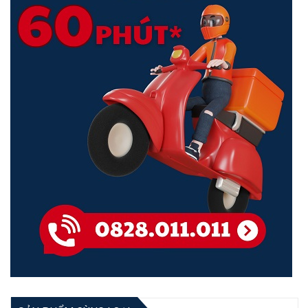
Bảo vệ chống sét lan truyền Đảm bảo tính ổn định của sản phẩm
Khả năng chống sét lan truyền 6KV của cổng giúp giảm khả năng bị
hỏng do sóng tăng và cải thiện độ ổn định mạng của khách hàng.
MANET cho các công tắc cho phép quản lý dự án một bước
RG-NBS5100 có thể tự động lấy địa chỉ IP từ cổng và kết nối với
mạng bên ngoài mà không cần cấu hình. Nó cũng hỗ trợ MANET
cho thiết bị chuyển mạch. Người dùng có thể quét mã QR của bất
kỳ công tắc nào trong mạng bằng ứng dụng Ruijie Cloud để tự
động thêm tất cả các công tắc trong mạng vào dự án.
Người dùng có thể quét mã QR của bất kỳ công tắc nào trong
mạng bằng ứng dụng Ruijie Cloud để tự động thêm tất cả các công
tắc trong mạng vào dự án.
Nhiều chính sách bảo vệ hệ thống mạng của bạn
Ruijie hỗ trợ thiết bị có thể cảnh báo khi xuất hiện dấu hiệu tấn công