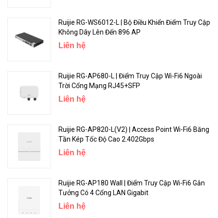
dùng có thể xem trạng thái mạng, sửa đổi cấu hình và khắc phục
sự cố tại nhà.
Ruijie RG-WS6012-L | Bộ Điều Khiển Điểm Truy Cập
Không Dây Lên Đến 896 AP
Liên hệ
Ruijie RG-AP680-L | Điểm Truy Cập Wi-Fi6 Ngoài
Trời Cổng Mạng RJ45+SFP
Liên hệ
Ruijie RG-AP820-L(V2) | Access Point Wi-Fi6 Băng
Tần Kép Tốc Độ Cao 2.402Gbps
Thông số kỹ thuật của sản phẩm :
Liên hệ
Layer 2+ Smart Managed Switch 48 Cổng
10/100/1000BASE-T.
Ruijie RG-AP180 Wall | Điểm Truy Cập Wi-Fi6 Gắn
Tưởng Có 4 Cổng LAN Gigabit
48 cổng 10/100/1000BASE-T.
Liên hệ
4 cổng SFP+ 10Gbps BASE-X.