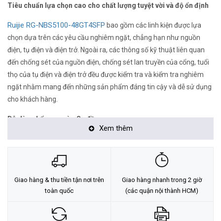
Tiêu chuẩn lựa chọn cao cho chất lượng tuyệt vời và độ ổn định
Ruijie RG-NBS5100-48GT4SFP
bao gồm các linh kiện được lựa
chọn dựa trên các yêu cầu nghiêm ngặt, chẳng hạn như nguồn
điện, tụ điện và điện trở. Ngoài ra, các thông số kỹ thuật liên quan
đến chống sét của nguồn điện, chống sét lan truyền của cổng, tuổi
thọ của tụ điện và điện trở đều được kiểm tra và kiểm tra nghiêm
ngặt nhằm mang đến những sản phẩm đáng tin cậy và dễ sử dụng
cho khách hàng.
Dễ dàng bổ sung vào Sơ đồ mạng
Xem thêm
Nếu có sẵn nền tảng quản lý Ruijie Cloud, bạn có thể thêm
Ruijie
RG-NBS5100-48GT4SFP
vào Sơ đồ mạng theo cách thủ công hoặc
bằng cách quét mã QR, để tạo ra sơ đồ mạng hoàn chỉnh một cách
thuận tiện.
Giao hàng & thu tiền tận nơi trên
Giao hàng nhanh trong 2 giờ
toàn quốc
(các quận nội thành HCM)