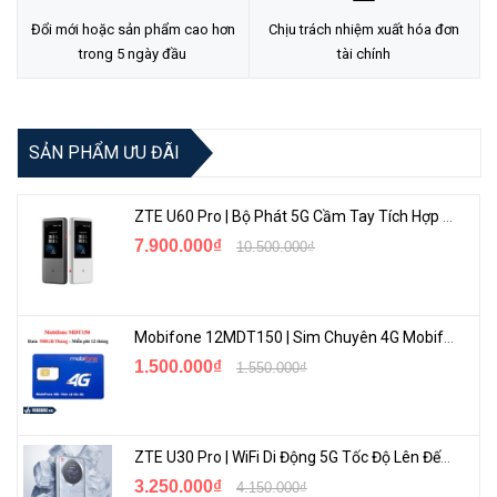
Đổi mới hoặc sản phẩm cao hơn
Chịu trách nhiệm xuất hóa đơn
trong 5 ngày đầu
tài chính
SẢN PHẨM ƯU ĐÃI
Bộ phận VLAN linh hoạt
ZTE U60 Pro | Bộ Phát 5G Cầm Tay Tích Hợp Công Nghệ WiFi 7, Pin 10000mAh
Trong mạng văn phòng, để cách ly truy cập mạng giữa các phòng
7.900.000₫
10.500.000₫
ban tránh PC bị nhiễm virus ảnh hưởng đến toàn mạng, người ta
thường chia mạng nội bộ thành các VLAN theo phòng ban, tầng,…
để cách ly miền phát sóng và cải thiện tính ổn định của mạng.
Mobifone 12MDT150 | Sim Chuyên 4G Mobifone Dung Lượng Cao 500GB/Tháng Gói 1 Năm
1.500.000₫
1.550.000₫
ZTE U30 Pro | WiFi Di Động 5G Tốc Độ Lên Đến 500Mbps, Màn Hình Cảm Ứng
3.250.000₫
4.150.000₫