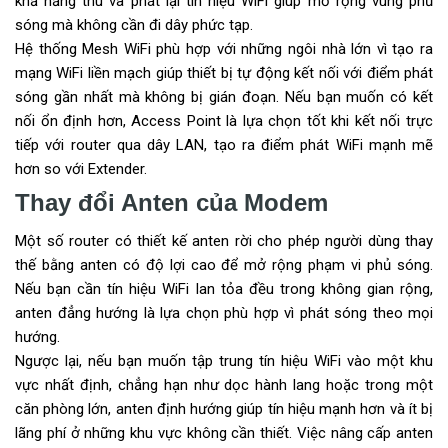
khả năng thu và phát lại tín hiệu WiFi giúp mở rộng vùng phủ
sóng mà không cần đi dây phức tạp.
Hệ thống Mesh WiFi phù hợp với những ngôi nhà lớn vì tạo ra
mạng WiFi liền mạch giúp thiết bị tự động kết nối với điểm phát
sóng gần nhất mà không bị gián đoạn. Nếu bạn muốn có kết
nối ổn định hơn, Access Point là lựa chọn tốt khi kết nối trực
tiếp với router qua dây LAN, tạo ra điểm phát WiFi mạnh mẽ
hơn so với Extender.
Thay đổi Anten của Modem
Một số router có thiết kế anten rời cho phép người dùng thay
thế bằng anten có độ lợi cao để mở rộng phạm vi phủ sóng.
Nếu bạn cần tín hiệu WiFi lan tỏa đều trong không gian rộng,
anten đẳng hướng là lựa chọn phù hợp vì phát sóng theo mọi
hướng.
Ngược lại, nếu bạn muốn tập trung tín hiệu WiFi vào một khu
vực nhất định, chẳng hạn như dọc hành lang hoặc trong một
căn phòng lớn, anten định hướng giúp tín hiệu mạnh hơn và ít bị
lãng phí ở những khu vực không cần thiết. Việc nâng cấp anten