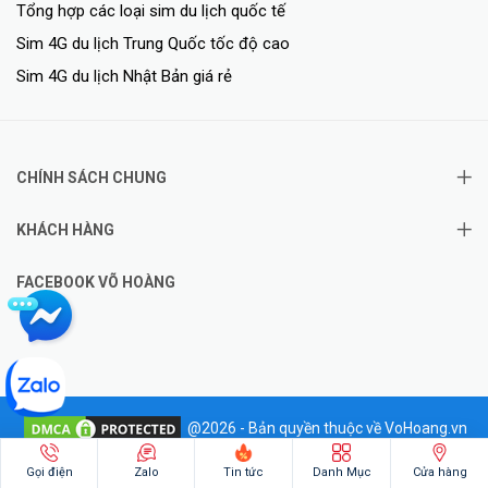
Tổng hợp các loại sim du lịch quốc tế
Sim 4G du lịch Trung Quốc tốc độ cao
Sim 4G du lịch Nhật Bản giá rẻ
CHÍNH SÁCH CHUNG
KHÁCH HÀNG
FACEBOOK VÕ HOÀNG
@2026 - Bản quyền thuộc về VoHoang.vn
✦
Hotline: 0828.011.011
Gọi điện
Zalo
Tin tức
Danh Mục
Cửa hàng