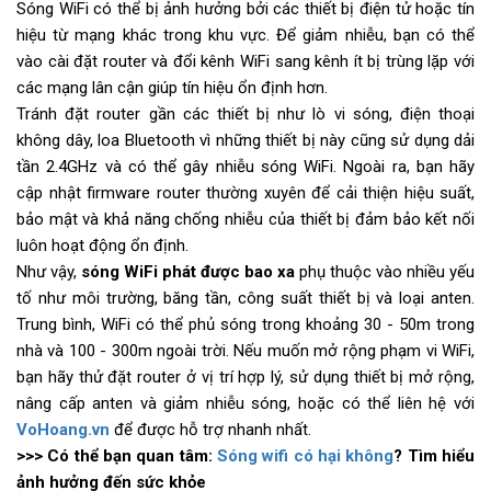
Sóng WiFi có thể bị ảnh hưởng bởi các thiết bị điện tử hoặc tín
hiệu từ mạng khác trong khu vực. Để giảm nhiễu, bạn có thể
vào cài đặt router và đổi kênh WiFi sang kênh ít bị trùng lặp với
các mạng lân cận giúp tín hiệu ổn định hơn.
Tránh đặt router gần các thiết bị như lò vi sóng, điện thoại
không dây, loa Bluetooth vì những thiết bị này cũng sử dụng dải
tần 2.4GHz và có thể gây nhiễu sóng WiFi. Ngoài ra, bạn hãy
cập nhật firmware router thường xuyên để cải thiện hiệu suất,
bảo mật và khả năng chống nhiễu của thiết bị đảm bảo kết nối
luôn hoạt động ổn định.
Như vậy,
sóng WiFi phát được bao xa
phụ thuộc vào nhiều yếu
tố như môi trường, băng tần, công suất thiết bị và loại anten.
Trung bình, WiFi có thể phủ sóng trong khoảng 30 - 50m trong
nhà và 100 - 300m ngoài trời. Nếu muốn mở rộng phạm vi WiFi,
bạn hãy thử đặt router ở vị trí hợp lý, sử dụng thiết bị mở rộng,
nâng cấp anten và giảm nhiễu sóng, hoặc có thể liên hệ với
VoHoang.vn
để được hỗ trợ nhanh nhất.
>>> Có thể bạn quan tâm:
Sóng wifi có hại không
? Tìm hiểu
ảnh hưởng đến sức khỏe