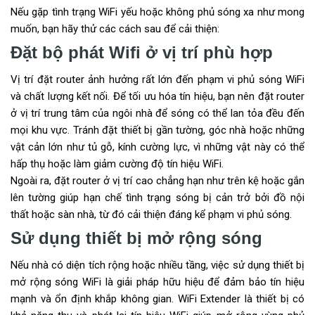
Nếu gặp tình trạng WiFi yếu hoặc không phủ sóng xa như mong
muốn, bạn hãy thử các cách sau để cải thiện:
Đặt bộ phát Wifi ở vị trí phù hợp
Vị trí đặt router ảnh hưởng rất lớn đến phạm vi phủ sóng WiFi
và chất lượng kết nối. Để tối ưu hóa tín hiệu, bạn nên đặt router
ở vị trí trung tâm của ngôi nhà để sóng có thể lan tỏa đều đến
mọi khu vực. Tránh đặt thiết bị gần tường, góc nhà hoặc những
vật cản lớn như tủ gỗ, kính cường lực, vì những vật này có thể
hấp thụ hoặc làm giảm cường độ tín hiệu WiFi.
Ngoài ra, đặt router ở vị trí cao chẳng hạn như trên kệ hoặc gắn
lên tường giúp hạn chế tình trạng sóng bị cản trở bởi đồ nội
thất hoặc sàn nhà, từ đó cải thiện đáng kể phạm vi phủ sóng.
Sử dụng thiết bị mở rộng sóng
Nếu nhà có diện tích rộng hoặc nhiều tầng, việc sử dụng thiết bị
mở rộng sóng WiFi là giải pháp hữu hiệu để đảm bảo tín hiệu
mạnh và ổn định khắp không gian. WiFi Extender là thiết bị có