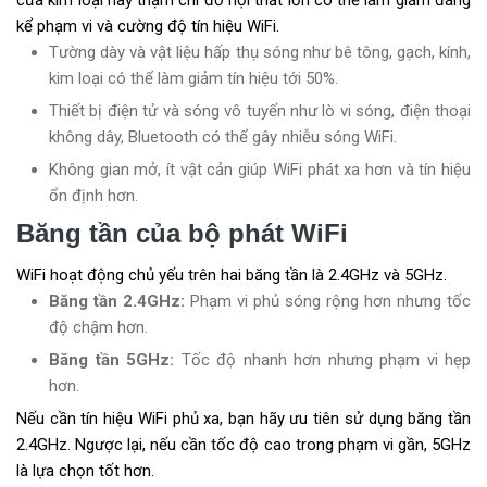
cửa kim loại hay thậm chí đồ nội thất lớn có thể làm giảm đáng
kể phạm vi và cường độ tín hiệu WiFi.
Tường dày và vật liệu hấp thụ sóng như bê tông, gạch, kính,
kim loại có thể làm giảm tín hiệu tới 50%.
Thiết bị điện tử và sóng vô tuyến như lò vi sóng, điện thoại
không dây, Bluetooth có thể gây nhiễu sóng WiFi.
Không gian mở, ít vật cản giúp WiFi phát xa hơn và tín hiệu
ổn định hơn.
Băng tần của bộ phát WiFi
WiFi hoạt động chủ yếu trên hai băng tần là 2.4GHz và 5GHz.
Băng tần 2.4GHz:
Phạm vi phủ sóng rộng hơn nhưng tốc
độ chậm hơn.
Băng tần 5GHz:
Tốc độ nhanh hơn nhưng phạm vi hẹp
hơn.
Nếu cần tín hiệu WiFi phủ xa, bạn hãy ưu tiên sử dụng băng tần
2.4GHz. Ngược lại, nếu cần tốc độ cao trong phạm vi gần, 5GHz
là lựa chọn tốt hơn.