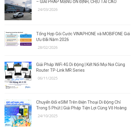
– GIẢI PHÁP MẠNG ỔN ĐỊNH, CHỊU TẢI CAO
24/03/2026
Tổng Hợp Gói Cước VINAPHONE và MOBIFONE Giá
Ưu Đãi Năm 2026
28/02/2026
Giải Pháp WiFi 4G Di Động | Kết Nối Mọi Nơi Cùng
Router TP-Link MR Series
06/11/2025
Chuyển Đổi eSIM Trên Điện Thoại Di Động Chỉ
Trong 5 Phút | Giải Pháp Tiện Lợi Cùng Võ Hoàng
24/10/2025